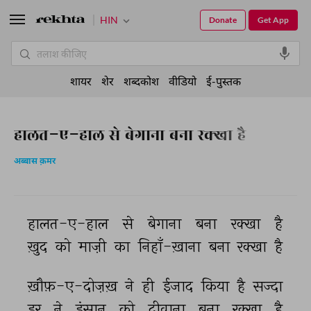
HIN
Donate
Get App
शायर
शेर
शब्दकोश
वीडियो
ई-पुस्तक
हालत-ए-हाल से बेगाना बना रक्खा है
अब्बास क़मर
हालत-ए-हाल 
से 
बेगाना 
बना 
रक्खा 
है 
ख़ुद 
को 
माज़ी 
का 
निहाँ-ख़ाना 
बना 
रक्खा 
है 
ख़ौफ़-ए-दोज़ख़ 
ने 
ही 
ईजाद 
किया 
है 
सज्दा 
डर 
ने 
इंसान 
को 
दीवाना 
बना 
रक्खा 
है 