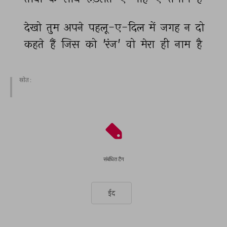
देखो 
तुम 
अपने 
पहलू-ए-दिल 
में 
जगह 
न 
दो 
कहते 
हैं 
जिस 
को 
'रंज' 
वो 
मेरा 
ही 
नाम 
है 
स्रोत :
संबंधित टैग
ईद