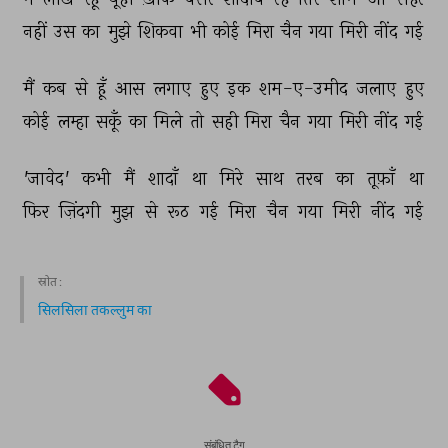
नहीं 
उस 
का 
मुझे 
शिकवा 
भी 
कोई 
मिरा 
चैन 
गया 
मिरी 
नींद 
गई 
मैं 
कब 
से 
हूँ 
आस 
लगाए 
हुए 
इक 
शम-ए-उमीद 
जलाए 
हुए 
कोई 
लम्हा 
सकूँ 
का 
मिले 
तो 
सही 
मिरा 
चैन 
गया 
मिरी 
नींद 
गई 
'जावेद' 
कभी 
मैं 
शादाँ 
था 
मिरे 
साथ 
तरब 
का 
तूफ़ाँ 
था 
फिर 
ज़िंदगी 
मुझ 
से 
रूठ 
गई 
मिरा 
चैन 
गया 
मिरी 
नींद 
गई 
स्रोत :
सिलसिला तकल्लुम का
संबंधित टैग