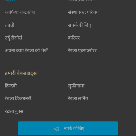
क़ाफ़िया शब्दकोश
संस्थापक : परिचय
तक़्ती
संपर्क कीजिए
उर्दू रीसोर्स
करियर
अपना काम रेख़्ता को भेजें
रेख़्ता एक्सप्लोरर
हमारी वेबसाइट्स
हिन्दवी
सूफ़ीनामा
रेख़्ता डिक्शनरी
रेख़्ता लर्निंग
रेख़्ता बुक्स
संपर्क कीजिए