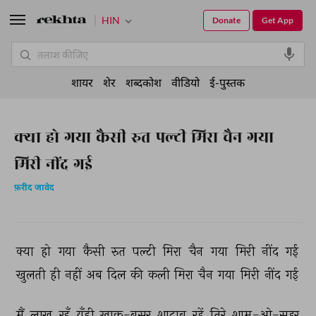
HIN
Donate
Get App
शायर
शेर
शब्दकोश
वीडियो
ई-पुस्तक
क्या हो गया कैसी रुत पल्टी मिरा चैन गया
मिरी नींद गई
फ़रीद जावेद
क्या 
हो 
गया 
कैसी 
रुत 
पल्टी 
मिरा 
चैन 
गया 
मिरी 
नींद 
गई 
खुलती 
ही 
नहीं 
अब 
दिल 
की 
कली 
मिरा 
चैन 
गया 
मिरी 
नींद 
गई 
मैं 
लाख 
रहूँ 
यूँही 
ख़ाक-बसर 
शादाब 
रहें 
तिरे 
शाम-ओ-सहर 