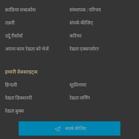
क़ाफ़िया शब्दकोश
संस्थापक : परिचय
तक़्ती
संपर्क कीजिए
उर्दू रीसोर्स
करियर
अपना काम रेख़्ता को भेजें
रेख़्ता एक्सप्लोरर
हमारी वेबसाइट्स
हिन्दवी
सूफ़ीनामा
रेख़्ता डिक्शनरी
रेख़्ता लर्निंग
रेख़्ता बुक्स
संपर्क कीजिए