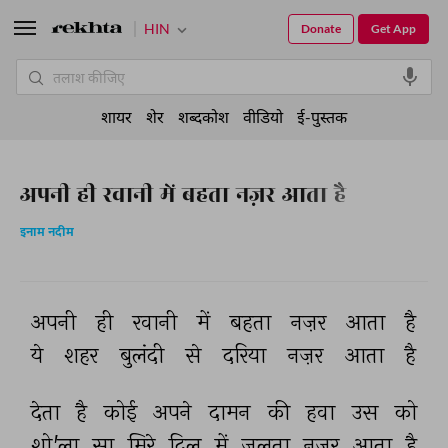
HIN
Donate
Get App
शायर
शेर
शब्दकोश
वीडियो
ई-पुस्तक
अपनी ही रवानी में बहता नज़र आता है
इनाम नदीम
अपनी 
ही 
रवानी 
में 
बहता 
नज़र 
आता 
है 
ये 
शहर 
बुलंदी 
से 
दरिया 
नज़र 
आता 
है 
देता 
है 
कोई 
अपने 
दामन 
की 
हवा 
उस 
को 
शो'ला 
सा 
मिरे 
दिल 
में 
जलता 
नज़र 
आता 
है 