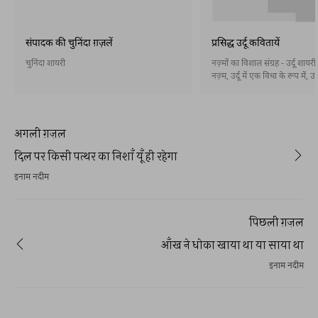
संपादक की चुनिंदा ग़ज़लें
प्रसिद्ध उर्दू कवितायें
चुनिंदा शायरी
नज़्मों का विशाल संग्रह - उर्दू शायर
नज़्म, उर्दू में एक विधा के रूप में, उ
आख़िरी दशकों के दौरान पैदा हुई और 
तरह स्थापित हो गई। नज़्म बहर और 
होती है और इसके बिना भी। अब नसरी
कविता) भी उर्दू में स्थापित हो गई है
अगली ग़ज़ल
दिल पर किसी पत्थर का निशाँ यूँ ही रहेगा
इनाम नदीम
पिछली ग़ज़ल
आँख ने धोका खाया था या साया था
इनाम नदीम