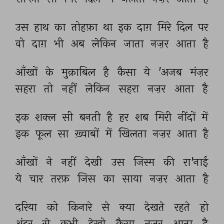
उस 
हाथ 
का 
तोहफ़ा 
था 
इक 
दाग़ 
मिरे 
दिल 
पर 
वो 
दाग़ 
भी 
अब 
लेकिन 
जाता 
नज़र 
आता 
है 
आँखों 
के 
मुक़ाबिल 
है 
कैसा 
ये 
'अजब 
मंज़र 
सहरा 
तो 
नहीं 
लेकिन 
सहरा 
नज़र 
आता 
है 
इक 
शक्ल 
सी 
बनती 
है 
हर 
शब 
मिरी 
नींदों 
में 
इक 
फूल 
सा 
ख़्वाबों 
में 
खिलता 
नज़र 
आता 
है 
आँखों 
ने 
नहीं 
देखी 
उस 
जिस्म 
की 
रा'नाई 
ये 
चार 
तरफ़ 
जिस 
का 
साया 
नज़र 
आता 
है 
दरिया 
को 
किनारे 
से 
क्या 
देखते 
रहते 
हो 
अंदर 
से 
कभी 
देखो 
कैसा 
नज़र 
आता 
है 