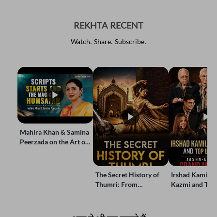
REKHTA RECENT
Watch. Share. Subscribe.
Mahira Khan & Samina
Peerzada on the Art of
Storytelling | Live at
Jashn-e-Rekhta
The Secret History of
Irshad Kamil, B
Thumri: From
Kazmi and Top
Lucknow’s Courts to
Poets Live at t
Global Stages
e-Rekhta Lond
Mushaira