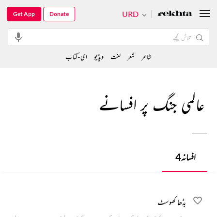
URD
Get App
Donate
شاعر
شعر
لغت
ویڈیو
ای-کتاب
عالمی جنگ پر افسانے
افسانہ
4
بڈھا کھوسٹ