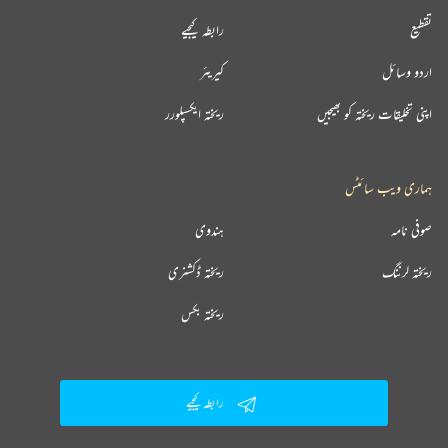
تقطیع
رابطہ کیجیے
اردو وسائل
کیریئر
اپنی تخلیقات ریختہ کو بھیجیں
ریختہ ایکسپلورر
ہماری ویب سائٹس
صوفی نامہ
ہندوی
ریختہ لرننگ
ریختہ ڈکشنری
ریختہ بکس
رابطہ کیجیے