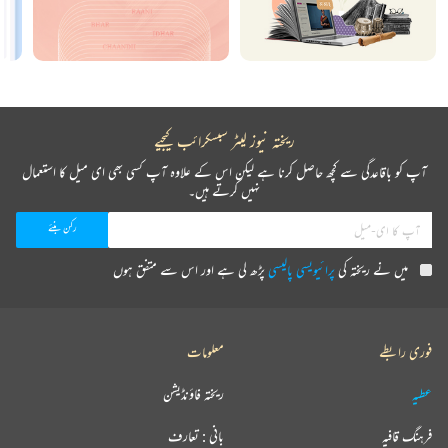
ریختہ نیوز لیٹر سبسکرائب کیجیے
آپ کو باقاعدگی سے کچھ حاصل کرنا ہے لیکن اس کے علاوہ آپ کسی بھی ای میل کا استعمال
نہیں کرتے ہیں۔
میں نے ریختہ کی
پرائیویسی پالیسی
پڑھ لی ہے اور اس سے متفق ہوں
فوری رابطے
معلومات
عطیہ
ریختہ فاؤنڈیشن
فرہنگ قافیہ
بانی : تعارف