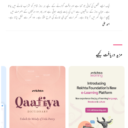
ایک ایسے شخص کی کہانی جو تنہا ہے اور وقت گزارنے کے لیے ہر روز شام کو شراب خانے میں جاتا
ہے۔ وہاں روز کے ساتھیوں سے اس کی بات چیت ہوتی ہے اور پھر وہ درختوں کے جھرمٹ میں
چھپے اپنے گھر میں آ جاتا ہے۔ گھر اسے کسی قید خانے کی طرح لگتا ہے۔ وہ گھر سے نکل پڑتا ہے،
قبرستان، پہاڑیوں اور دوسری جگہوں سے گزرتے، لوگوں سے میل ملاقات کرتے، ان کے ساتھ وقت
احمد علی
گزارتے وہ اس نتیجے پر پہنچتا ہے کہ یہ زندگی ایک قید خانہ ہے۔
مزید دریافت کیجیے