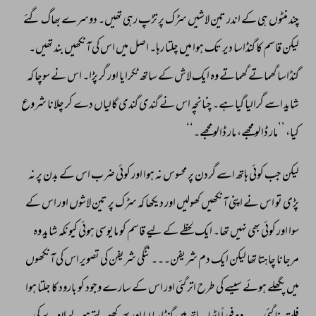
چند 
منٹوں 
ہی 
کے 
اندر 
تین 
لاشیں 
سڑک 
پر 
تڑپ 
رہی 
تھیں۔ 
دوسرے 
بھاگ 
گئے 
لیکن 
قاسم 
کا 
گنڈاسا 
دیر 
تک 
ہوا 
میں 
چلتا 
رہا۔ 
اصل 
میں 
اس 
کی 
آنکھیں 
بند 
تھیں۔ 
گنڈاسا 
گھماتے 
گھماتے 
وہ 
ایک 
لاش 
کے 
ساتھ 
ٹکرایا 
اور 
گر 
پڑا۔ 
اس 
نے 
سوچا 
کہ 
شاید 
اسے 
گرالیا 
گیا 
ہے۔ 
چنانچہ 
اس 
نے 
گندی 
گندی 
گالیاں 
دے 
کر 
چلانا 
شروع 
کیا، 
’’مار 
ڈالو 
مجھے، 
مار 
ڈالو 
مجھے۔‘‘ 
لیکن 
جب 
کوئی 
ہاتھ 
اسے 
گردن 
پر 
محسوس 
نہ 
ہوا 
اور 
کوئی 
ضرب 
اس 
کے 
بدن 
پر 
نہ 
پڑی 
تو 
اس 
نے 
اپنی 
آنکھیں 
کھولیں 
اور 
دیکھا 
کہ 
سڑک 
پر 
تین 
لاشوں 
اور 
اس 
کے 
سوا 
اور 
کوئی 
بھی 
نہیں 
تھا۔ 
ایک 
لحظے 
کے 
لیے 
قاسم 
کو 
مایوسی 
ہوئی 
کیونکہ 
شاید 
وہ 
مرجانا 
چاہتا 
تھا 
لیکن 
ایک 
دم 
شریفن۔۔۔ 
ننگی 
شریفن 
کی 
تصویر 
اس 
کی 
آنکھوں 
میں 
پگھلے 
ہوئے 
سیسے 
کی 
طرح 
اتر 
گئی 
اور 
اس 
کے 
سارے 
وجود 
کو 
بارود 
کا 
جلتا 
ہوا 