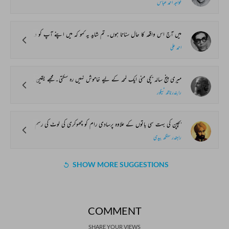
خواجہ احمد عباس
میں آج اس واقعہ کا حال سناتا ہوں۔ تم شاید یہ کہو کہ میں اپنے آپ کو دھوکا دے رہا ہوں۔ لیکن تم نے کبھی اس بات کا تو مشاہدہ کیا ہوگا کہ وہ شخص جو زندگی سے محبت کرتا ہے کبھی کبھی ایسی حرکتیں بھی کر بیٹھتا ہے جن سے سردمہری اور زندگی سے نفرت ٹپکتی ہے۔
احمد علی
میری پنج سالہ بچی منی ایک لمحہ کے لیے خاموش نہیں رہ سکتی۔ مجھے یقین ہے کہ اس نے اپنی تمام عمر میں ایک لمحہ بھی خاموشی میں ضائع نہیں کیا۔ اس کی ماں اکثر اس سے تنگ آکر اسے کوستی لیکن میں نہیں۔ میرے نزدیک منی کو خاموش دیکھنا غیر فطری بات ہے۔ میں اسے برداشت نہیں کر سکتا۔ اس لیے میں اس کے ساتھ ہمیشہ محبت بھری باتیں کرتا ہوں۔
رابندرناتھ ٹیگور
بچپن کی بہت سی باتوں کے علاوہ پرسادی رام کو چھوکری کی لوٹ کی رسم اچھی طرح یاد تھی۔
راجندر سنگھ بیدی
SHOW MORE SUGGESTIONS
COMMENT
SHARE YOUR VIEWS