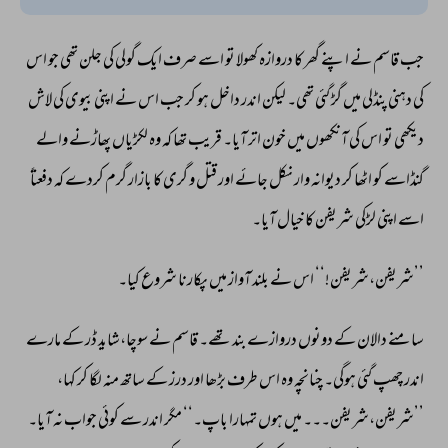
جب 
قاسم 
نے 
اپنے 
گھر 
کا 
دروازہ 
کھولا 
تو 
اسے 
صرف 
ایک 
گولی 
کی 
جلن 
تھی 
جو 
اس 
کی 
دہنی 
پنڈلی 
میں 
گڑ 
گئی 
تھی۔ 
لیکن 
اندر 
داخل 
ہو 
کر 
جب 
اس 
نے 
اپنی 
بیوی 
کی 
لاش 
دیکھی 
تو 
اس 
کی 
آنکھوں 
میں 
خون 
اتر 
آیا۔ 
قریب 
تھا 
کہ 
وہ 
لکڑیاں 
پھاڑنے 
والے 
گنڈاسے 
کو 
اٹھا 
کر 
دیوانہ 
وار 
نکل 
جائے 
اور 
قتل 
و 
گری 
کا 
بازار 
گرم 
کردے 
کہ 
دفعتاً 
اسے 
اپنی 
لڑکی 
شریفن 
کا 
خیال 
آیا۔ 
’’شریفن،شریفن!‘‘ 
اس 
نے 
بلند 
آواز 
میں 
پکارنا 
شروع 
کیا۔ 
سامنے 
دالان 
کے 
دونوں 
دروازے 
بند 
تھے۔ 
قاسم 
نے 
سوچا،شاید 
ڈر 
کے 
مارے 
اندر 
چھپ 
گئی 
ہوگی۔ 
چنانچہ 
وہ 
اس 
طرف 
بڑھا 
اور 
درز 
کے 
ساتھ 
منہ 
لگا 
کر 
کہا، 
’’شریفن،شریفن۔۔۔ 
میں 
ہوں 
تمہارا 
باپ۔‘‘ 
مگر 
اندر 
سے 
کوئی 
جواب 
نہ 
آیا۔ 