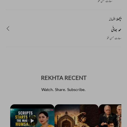
سعادت حسن منٹو
پچھلا افسانہ
ممد بھائی
سعادت حسن منٹو
REKHTA RECENT
Watch. Share. Subscribe.