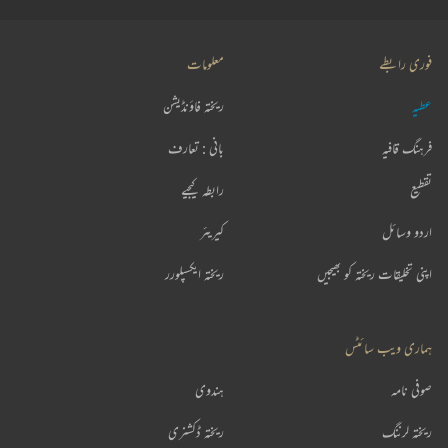
فوری رابطے
معلومات
عطیہ
ریختہ فاؤنڈیشن
فرہنگ قافیہ
بانی : تعارف
تقطیع
رابطہ کیجیے
اردو وسائل
کیریئر
اپنی تخلیقات ریختہ کو بھیجیں
ریختہ ایکسپلورر
ہماری ویب سائٹس
صوفی نامہ
ہندوی
ریختہ لرننگ
ریختہ ڈکشنری