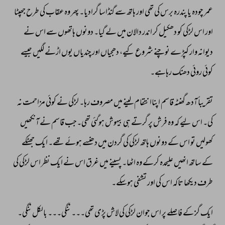
عمر 
چودہ 
یا 
پندرہ 
برس 
کی 
تھی 
اور 
ہاتھ 
سے 
گنڈاسا 
گرادیا۔ 
پھر 
وہ 
عقاب 
کی 
طرح 
جھپٹا 
اور 
اس 
لڑکی 
کو 
دھکیل 
کر 
اندر 
دالان 
میں 
لے 
گیا۔ 
دونوں 
ہاتھوں 
سے 
اس 
نے 
دیوانہ 
وار 
کپڑے 
نوچنے 
شروع 
کیے، 
دھجیاں 
اور 
چندیاں 
یوں 
اڑنے 
لگیں 
جیسے 
کوئی 
روئی 
دھنک 
رہاہے۔ 
تقریباً 
آدھ 
گھنٹہ 
قاسم 
اپناا 
نتقام 
لینے 
میں 
مصروف 
رہا۔ 
لڑکی 
نے 
کوئی 
مزاحمت 
نہ 
کی۔ 
اس 
لیے 
کہ 
وہ 
فرش 
پر 
گرتے 
ہی 
بیہوش 
ہوگئی 
تھی۔جب 
قاسم 
نے 
آنکھیں 
کھولیں 
تو 
اس 
کے 
دونوں 
ہاتھ 
لڑکی 
کی 
گردن 
میں 
دھنسے 
ہوئے 
تھے۔ 
ایک 
جھٹکے 
کے 
ساتھ 
انھیں 
علیحدہ 
کرکے 
وہ 
اٹھا۔ 
پسینے 
میں 
غرق 
اس 
نے 
ایک 
نظر 
اس 
لڑکی 
کی 
طرف 
دیکھا 
تاکہ 
اس 
کی 
اور 
تشفی 
ہوسکے۔ 
ایک 
گز 
کے 
فاصلے 
پر 
اس 
جوان 
لڑکی 
کی 
لاش 
پڑی 
تھی۔۔۔ 
ننگی۔۔۔ 
بالکل 
ننگی۔ 