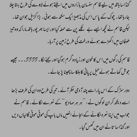
گنڈاسا 
ہاتھ 
میں 
لیے 
قاسم 
سنسان 
بازاروں 
میں 
ابلتے 
ہوئے 
لاوے 
کی 
طرح 
بہتا 
چلا 
جارہا 
تھا۔ 
چوک 
کے 
پاس 
اس 
کی 
مڈبھیڑ 
ایک 
سکھ 
سے 
ہوئی۔ 
بڑا 
کڑیل 
جوان 
تھا۔ 
لیکن 
قاسم 
نے 
کچھ 
ایسے 
بے 
تکے 
پن 
سے 
حملہ 
کیا 
اور 
ایسا 
بھرپور 
ہاتھ 
مارا 
کہ 
وہ 
تیز 
طوفان 
میں 
اکھڑے 
ہوئے 
درخت 
کی 
طرح 
زمین 
پر 
آرہا۔ 
قاسم 
کی 
رگوں 
میں 
اس 
کا 
خون 
اور 
زیادہ 
گرم 
ہوگیا 
اور 
بجنے 
لگا۔ 
تڑتڑ 
تڑ 
تڑ۔۔۔ 
جیسے 
جوش 
کھاتے 
ہوئے 
تیل 
پرپانی 
کا 
ہلکا 
سا 
چھینا 
پڑ 
جائے۔ 
دور 
سڑک 
کے 
اس 
پار 
اسے 
چند 
آدمی 
نظر 
آئے۔ 
تیرکی 
طرح 
وہ 
ان 
کی 
طرف 
بڑھا 
اسے 
دیکھ 
کر 
ان 
لوگوں 
نے، 
’’ہر 
ہر 
مہادیو‘‘ 
کے 
نعرے 
لگائے۔ 
قاسم 
نے 
جواب 
میں 
اپنا 
نعرہ 
لگانے 
کے 
بجائے 
انھیں 
ماں 
باپ 
کی 
موٹی 
موٹی 
گالیاں 
دیں 
اور 
گنڈاسا 
تانے 
ان 
میں 
گھس 
گیا۔ 