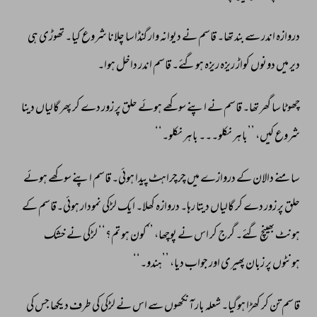
دروازہ 
اندر 
سے 
بند 
تھا۔ 
قاسم 
نے 
دیوانہ 
وار 
گنڈاسا 
چلانا 
شروع 
کیا۔ 
تھوڑی 
ہی 
دیر 
میں 
دونوں 
کواڑ 
ریزہ 
ریزہ 
ہوگئے۔ 
قاسم 
اندر 
داخل 
ہوا۔ 
چھوٹا 
سا 
گھر 
تھا۔ 
قاسم 
نے 
اپنے 
سوکھے 
ہوئے 
حلق 
پر 
زور 
دے 
کر 
پھر 
گالیاں 
دینا 
شروع 
کیں، 
’’باہر 
نکلو۔۔۔ 
باہر 
نکلو۔‘‘ 
سامنے 
دالان 
کے 
دروازے 
میں 
چرچراہٹ 
پیدا 
ہوئی۔ 
قاسم 
اپنے 
سوکھے 
ہوئے 
حلق 
پر 
زور 
دے 
کر 
گالیاں 
دیتا 
رہا۔ 
دروازہ 
کھلا۔ 
ایک 
لڑکی 
نمودار 
ہوئی۔قاسم 
کے 
ہونٹ 
بھینچ 
گئے۔ 
گرج 
کر 
اس 
نے 
پوچھا، 
’’کون 
ہو 
تم؟‘‘ 
لڑکی 
نے 
خشک 
ہونٹوں 
پر 
زبان 
پھیری 
اور 
جواب 
دیا، 
’’ہندو۔‘‘ 
قاسم 
تن 
کر 
کھڑا 
ہوگیا۔ 
شعلہ 
بار 
آنکھوں 
سے 
اس 
نے 
لڑکی 
کی 
طرف 
دیکھا 
جس 
کی 