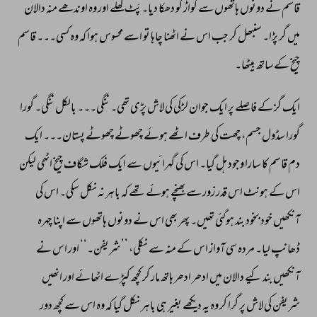
قاسم 
نے 
دونوں 
ہاتھوں 
سے 
کواڑ 
کو 
دھکا 
دیا۔ 
پَٹ 
کھلے 
اور 
وہ 
اوندھے 
منہ 
دالان 
میں 
گر 
پڑا۔ 
سنبھل 
کر 
جب 
اس 
نے 
اٹھنا 
چاہا 
تو 
اسے 
محسوس 
ہوا 
کہ 
وہ 
کسی۔۔۔ 
قاسم 
چیخ 
کےساتھ 
بیٹھا۔ 
ایک 
گز 
کے 
فاصلے 
پر 
ایک 
جوان 
لڑکی 
کی 
لاش 
پڑی 
تھی۔ 
ننگی۔۔۔ 
بالکل 
ننگی۔ 
گورا 
گورا 
سڈول 
جسم، 
چھت 
کی 
طرف 
اٹھے 
ہوئے 
چھوٹے 
چھوٹے 
پستان۔۔۔ 
ایک 
دم 
قاسم 
کا 
سارا 
وجود 
ہل 
گیا۔ 
اس 
کی 
گہرائیوں 
سے 
ایک 
فلک 
شگاف 
چیخ 
اٹھی 
لیکن 
اس 
کے 
ہونٹ 
اس 
قدر 
زور 
سے 
بھنچے 
ہوئے 
تھے 
کہ 
باہر 
نہ 
نکل 
سکی۔ 
اس 
کی 
آنکھیں 
خود 
بخود 
بند 
ہوگئی 
تھیں۔ 
پھر 
بھی 
اس 
نے 
دونوں 
ہاتھوں 
سے 
اپنا 
چہرہ 
ڈھانپ 
لیا۔ 
مردہ 
سی 
آواز 
اس 
کے 
منہ 
سے 
نکلی، 
’’شریفن۔‘‘ 
اور 
اس 
نے 
آنکھیں 
بند 
کیے 
دالان 
میں 
ادھر 
ادھر 
ہاتھ 
مار 
کر 
کچھ 
کپڑے 
اٹھائے 
اور 
انھیں 
شریفن 
کی 
لاش 
پر 
گرا 
کر 
وہ 
یہ 
دیکھے 
بغیر 
ہی 
باہر 
نکل 
گیا 
کہ 
وہ 
اس 
سے 
کچھ 
دور 