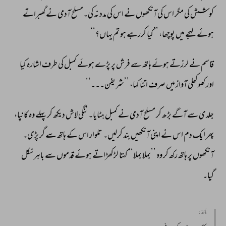
کوشش 
کی 
مگر 
اس 
کی 
آنکھوں 
نے 
اس 
کی 
مدد 
نہ 
کی۔مسلح 
آدمی 
نے 
گھبراتے 
ہوئے 
لہجے 
میں 
پوچھا، 
’’کیا 
کررہے 
ہو 
تم 
یہاں؟‘‘ 
قاسم 
نے 
لرزتے 
ہوئے 
ہاتھ 
سے 
فرش 
پر 
پڑے 
ہوئے 
کمبل 
کی 
طرف 
اشارہ 
کیا 
اور 
کھوکھلی 
آواز 
میں 
صرف 
اتنا 
کہا، 
’’شریفن۔۔۔‘‘ 
جلدی 
سے 
آگے 
بڑھ 
کر 
مسلح 
آدمی 
نے 
کمبل 
ہٹایا۔ 
ننگی 
لاش 
دیکھ 
کر 
پہلے 
وہ 
کانپا، 
پھر 
ایک 
دم 
اس 
نے 
اپنی 
آنکھیں 
بند 
کرلیں۔ 
تلوار 
اس 
کے 
ہاتھ 
سے 
گر 
پڑی۔ 
آنکھوں 
پر 
ہاتھ 
رکھ 
کر 
وہ 
’’بملا 
بملا‘‘ 
کہتا 
لڑکھڑاتے 
ہوئے 
قدموں 
سے 
باہر 
نکل 
گیا۔ 
مأخذ :