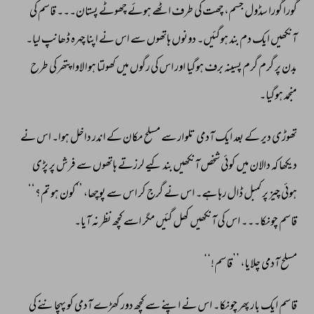
گورا 
گورا 
سڈول 
جسم، 
چھت 
کی 
طرف 
اٹھے 
ہوئے 
چھوٹے 
پستان۔۔۔ 
قاسم 
کی 
آنکھیں 
ایک 
دم 
بند 
ہوگئیں۔ 
دونوں 
ہاتھوں 
سے 
اس 
نے 
اپنا 
چہرہ 
ڈھانپ 
لیا۔ 
بدن 
پر 
گرم 
گرم 
پسینہ 
برف 
ہوگیا 
اور 
اس 
کی 
رگوں 
میں 
کھولتا 
ہوا 
لاوا 
پتھر 
کی 
طرح 
منجمد 
ہوگیا۔ 
تھوڑی 
دیر 
کے 
بعد 
ایک 
آدمی 
تلوار 
سے 
مسلح 
مکان 
کے 
اندر 
داخل 
ہوا۔ 
اس 
نے 
دیکھا 
کہ 
دالان 
میں 
کوئی 
شخص 
آنکھیں 
بند 
کیے 
لرزتے 
ہاتھوں 
سے 
فرش 
پر 
پڑی 
ہوئی 
چیز 
پر 
کمبل 
ڈال 
رہا 
ہے۔ 
اس 
نے 
گرج 
کر 
اس 
سے 
پوچھا، 
’’کون 
ہو 
تم؟‘‘ 
قاسم 
چونکا۔۔۔ 
اس 
کی 
آنکھیں 
کھل 
گئیں 
مگر 
اسے 
کچھ 
نظر 
نہ 
آیا۔ 
مسلح 
آدمی 
چلایا، 
’’قاسم!‘‘ 
قاسم 
ایک 
بار 
پھر 
چونکا۔ 
اس 
نے 
اپنے 
سے 
کچھ 
دور 
کھڑے 
آدمی 
کو 
پہچاننے 
کی 