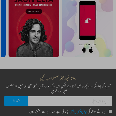
ریختہ نیوز لیٹر سبسکرائب کیجیے
آپ کو باقاعدگی سے کچھ حاصل کرنا ہے لیکن اس کے علاوہ آپ کسی بھی ای میل کا استعمال
نہیں کرتے ہیں۔
میں نے ریختہ کی
پرائیویسی پالیسی
پڑھ لی ہے اور اس سے متفق ہوں