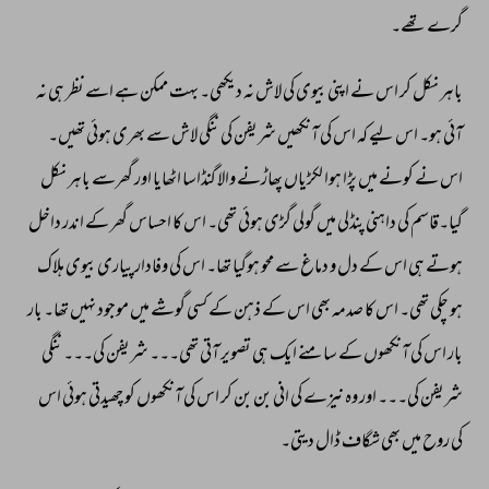
گرے 
تھے۔ 
باہر 
نکل 
کر 
اس 
نے 
اپنی 
بیوی 
کی 
لاش 
نہ 
دیکھی۔ 
بہت 
ممکن 
ہے 
اسے 
نظر 
ہی 
نہ 
آئی 
ہو۔ 
اس 
لیے 
کہ 
اس 
کی 
آنکھیں 
شریفن 
کی 
ننگی 
لاش 
سے 
بھری 
ہوئی 
تھیں۔ 
اس 
نے 
کونے 
میں 
پڑا 
ہوا 
لکڑیاں 
پھاڑنے 
والا 
گنڈاسا 
اٹھایا 
اور 
گھرسے 
باہر 
نکل 
گیا۔قاسم 
کی 
داہنی 
پنڈلی 
میں 
گولی 
گڑی 
ہوئی 
تھی۔ 
اس 
کا 
احساس 
گھر 
کے 
اندر 
داخل 
ہوتے 
ہی 
اس 
کے 
دل 
و 
دماغ 
سے 
محو 
ہوگیا 
تھا۔ 
اس 
کی 
وفادار 
پیاری 
بیوی 
ہلاک 
ہو 
چکی 
تھی۔ 
اس 
کا 
صدمہ 
بھی 
اس 
کے 
ذہن 
کے 
کسی 
گوشے 
میں 
موجود 
نہیں 
تھا۔ 
بار 
بار 
اس 
کی 
آنکھوں 
کے 
سامنے 
ایک 
ہی 
تصویر 
آتی 
تھی۔۔۔ 
شریفن 
کی۔۔۔ 
ننگی 
شریفن 
کی۔۔۔ 
اور 
وہ 
نیزے 
کی 
انی 
بن 
بن 
کر 
اس 
کی 
آنکھوں 
کو 
چھیدتی 
ہوئی 
اس 
کی 
روح 
میں 
بھی 
شگاف 
ڈال 
دیتی۔ 