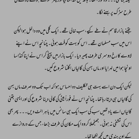
فلیتہ 
بنا 
گئی۔۔۔ 
وہ 
فوراً 
اٹھا۔ 
ہاتھ 
میں 
گنڈاسا 
لیا 
اور 
پھر 
کھولتے 
ہولے 
لاوے 
کی 
طرح 
سڑک 
پر 
بہنے 
لگا۔ 
جتنے 
بازار 
قاسم 
نے 
طے 
کیے، 
سب 
خالی 
تھے۔ 
ایک 
گلی 
میں 
وہ 
داخل 
ہوالیکن 
اس 
میں 
سب 
مسلمان 
تھے۔ 
اس 
کو 
بہت 
کوفت 
ہوئی۔ 
چنانچہ 
اس 
نے 
اپنے 
لاوے 
کا 
رخ 
دوسری 
طرف 
پھیر 
دیا۔ 
ایک 
بازارمیں 
پہنچ 
کر 
اس 
نے 
اپنا 
گنڈاسا 
اونچا 
ہوا 
میں 
لہرایا 
اور 
ماں 
بہن 
کی 
گالیاں 
اگلنا 
شروع 
کیں۔ 
لیکن 
ایک 
دن 
اسے 
بہت 
ہی 
تکلیف 
دہ 
احساس 
ہوا 
کہ 
اب 
تک 
وہ 
صرف 
ماں 
بہن 
کی 
گالیاں 
ہی 
دیتا 
رہا 
تھا۔ 
چنانچہ 
اس 
نے 
فوراً 
بیٹی 
کی 
گالی 
دینا 
شروع 
کی 
اور 
ایسی 
جتنی 
گالیاں 
اسے 
یاد 
تھیں 
سب 
کی 
سب 
ایک 
ہی 
سانس 
میں 
باہر 
الٹ 
دیں۔۔۔ 
پھر 
بھی 
اس 
کی 
تشفی 
نہ 
ہوئی۔ 
جھنجھلا 
کر 
وہ 
ایک 
مکان 
کی 
طرف 
بڑھا، 
جس 
کے 
دروازے 
کے 
اوپر 
ہندی 
میں 
کچھ 
لکھا 
تھا۔ 