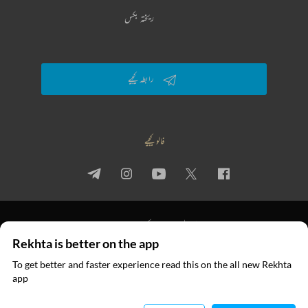
ریختہ بکس
رابطہ کیجیے
فالو کیجیے
پرائیویسی پالیسی
استعمال کی شرائط
جملہ حقوق
Rekhta is better on the app
© 2026 Rekhta™ Foundation. All rights reserved.
To get better and faster experience read this on the all new Rekhta
ایپ میں
app
پڑھیے