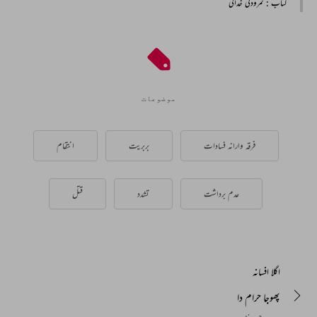
کتاب
: نمرودکی خدائی
موضوعات
فرقہ وارانہ فسادات
بربریت
انتقام
عدم برداشت
تشدد
قتل
اگلا افسانہ
پھوجا حرام دا