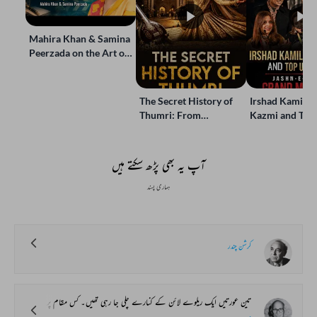
Mahira Khan & Samina
Peerzada on the Art of
Storytelling | Live at
Jashn-e-Rekhta
The Secret History of
Irshad Kamil, B
Thumri: From
Kazmi and Top
Lucknow’s Courts to
Poets Live at t
Global Stages
e-Rekhta Lond
Mushaira
آپ یہ بھی پڑھ سکتے ہیں
ہماری پسند
کرشن چندر
تین عورتیں ایک ریلوے لائن کے کنارے چلی جا رہی تھیں۔ کس مقام پر؟ کس ریلوے لائن کے کنارے؟ ان کا مذہب کیا تھا؟ ان کی ذات کیا تھی؟ یہ سب تفصیل غیرضروری ہے۔