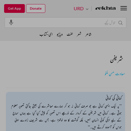
URD
Get App
Donate
شاعر
شعر
لغت
ویڈیو
ای-کتاب
شریفن
سعادت حسن منٹو
کہانی کی کہانی
’’یہ ایک ایسی کہانی ہے جو صرف کہانی نہ ہو کر ہمارے معاشرے کی جیتی جاگتی تصویر معلوم
ہوتی ہے۔ کہانی میں شریفن کے کردار کے ذریعے اس تصویر کو پیش کیا گیا ہے جہاں سماج
کے لیے لڑکی کوئی انسان نہیں، بلکہ گوشت کا وہ لوتھڑا ہے، جس سے شریف زادے اپنی
ہوس کو آسودہ کرتے ہیں۔‘‘