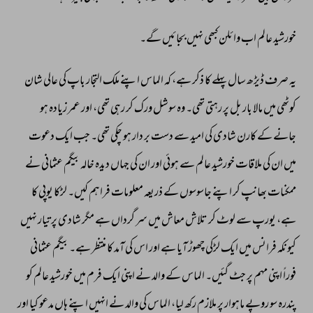
خورشید 
عالم 
اب 
وائلن 
کبھی 
نہیں 
بجائیں 
گے۔ 
یہ 
صرف 
ڈیڑھ 
سال 
پہلے 
کا 
ذکر 
ہے، 
کہ 
الماس 
اپنے 
ملک 
التجار 
باپ 
کی 
عالی 
شان 
کوٹھی 
میں 
مالا 
بار 
بل 
پر 
رہتی 
تھی۔ 
وہ 
سوشل 
ورک 
کر 
رہی 
تھی، 
اور 
عمر 
زیادہ 
ہو 
جانے 
کے 
کارن 
شادی 
کی 
امید 
سے 
دست 
بر 
دار 
ہو 
چکی 
تھی۔ 
جب 
ایک 
دعوت 
میں 
ان 
کی 
ملاقات 
خورشید 
عالم 
سے 
ہوئی 
اور 
ان 
کی 
جہاں 
دیدہ 
خالہ 
بیگم 
عثمانی 
نے 
ممکنات 
بھانپ 
کر 
اپنے 
جاسوسوں 
کے 
ذریعہ 
معلومات 
فراہم 
کیں۔ 
لڑکا 
یوپی 
کا 
ہے، 
یورپ 
سے 
لوٹ 
کر 
تلاش 
معاش 
میں 
سر 
گرداں 
ہے 
مگر 
شادی 
پر 
تیار 
نہیں 
کیونکہ 
فرانس 
میں 
ایک 
لڑکی 
چھوڑ 
آیا 
ہے 
اور 
اس 
کی 
آمد 
کا 
منتظر 
ہے۔ 
بیگم 
عثمانی 
فوراً 
اپنی 
مہم 
پر 
جٹ 
گئیں۔ 
الماس 
کے 
والد 
نے 
اپنی 
ایک 
فرم 
میں 
خورشید 
عالم 
کو 
پندرہ 
سو 
روپے 
ماہوار 
پر 
ملازم 
رکھ 
لیا، 
الماس 
کی 
والد 
نے 
انہیں 
اپنے 
ہاں 
مدعو 
کیا 
اور 