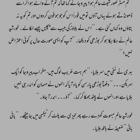
’’تم 
مسٹر 
کھور 
شیٹ 
عالم 
ہو؟ 
پیروجا 
نے 
کہا 
تھا 
کہ 
تم 
آنے 
والے 
ہو 
اگر 
اسے 
ڈھونڈتے 
ہوئے 
یہاں 
آؤں 
تو 
میں 
فوراً 
اس 
کو 
جو 
ہو 
فون 
کردوں 
اور 
تم 
کو 
یہ 
نہ 
بتاؤں 
وہ 
کہاں 
گئی 
ہے۔‘‘ 
اس 
نے 
بلاؤز 
کی 
جیب 
سے 
پچیس 
پیسے 
نکالے۔ 
خورشید 
عالم 
نے 
ہکا 
بکا 
ہو 
کر 
بوڑھی 
کو 
دیکھا۔ 
’’آپ 
کو 
ایسی 
صورت 
حال 
پر 
کوئی 
اعتراض 
نہیں؟‘‘ 
بہری 
نے 
نفی 
میں 
سر 
ہلایا، 
’’ہم 
بہت 
غریب 
لوگ 
ہیں، 
مگر 
اب 
پیروجا 
کو 
ایک 
امریکن۔۔۔‘‘ 
دفعتاً 
بوڑھی 
پارسن 
کو 
یاد 
آیا 
کہ 
انہوں 
نے 
مہمان 
کو 
اندر 
ہی 
نہیں 
بلایا 
ہے 
اور 
انہوں 
نے 
پیٹھ 
جھکا 
کر 
کہا۔ 
’’آؤ۔۔۔ 
اندر 
آ 
جاؤ۔‘‘ 
خورشید 
عالم 
مبہوت 
کھڑے 
رہے 
پھر 
تیزی 
سے 
پلٹ 
کر 
ٹیکسی 
میں 
جا 
بیٹھے۔ 
’’بائی 
بائی‘‘ 
ضعیفہ 
نے 
ہاتھ 
ہلایا۔ 