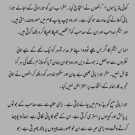
کوئی 
پتریاہوں؟‘‘ 
انھوں 
نے 
احتجاج 
کیا۔ 
مگرا 
ب 
ان 
کو 
تارادئی 
کے 
بجائے 
تارا 
بائی 
کہلانے 
کی 
عادت 
ہوگئی 
ہے۔ 
اور 
وہ 
چپ 
چاپ 
کام 
میں 
مصروف 
رہتی 
ہیں۔ 
اور 
بیگم 
صاحب 
اور 
ان 
کے 
صاحب 
کو 
آنکھیں 
جھپکا 
جھپکا 
کر 
دیکھا 
کرتی 
ہیں۔ 
الماس 
بیگم 
کا 
اگر 
بس 
چلے 
تو 
وہ 
اپنے 
طرحدار 
شوہر 
کو 
ایک 
لمحے 
کے 
لیے 
اپنی 
نظروں 
سے 
اوجھل 
نہ 
ہونے 
دیں 
اور 
وہ 
جوان 
جہان 
آیا 
کو 
ملازم 
رکھنے 
کی 
ہر 
گز 
قائل 
نہیں۔ 
مگر 
تارا 
بائی 
جیسی 
بے 
جان 
اور 
سگھڑ 
خادمہ 
کو 
دیکھ 
کر 
انھوں 
نے 
اپنی 
تجربہ 
کار 
خالہ 
کے 
انتخاب 
پر 
اعتراض 
نہیں 
کیا۔ 
تارا 
بائی 
صبح 
کو 
بیڈ 
روم 
میں 
چائے 
لاتی 
ہے۔ 
بڑی 
عقیدت 
سے 
صاحب 
کے 
جوتوں 
پر 
پالش 
اور 
کپڑوں 
پر 
استری 
کرتی 
ہے، 
ان 
کے 
شیو 
کا 
پانی 
لگاتی 
ہے، 
جھاڑو 
پوچھا 
کرتے 
وقت 
وہ 
بڑی 
حیرت 
سے 
ان 
خوبصورت 
چیزوں 
پر 
ہاتھ 
پھیرتی 
ہے، 
جو 