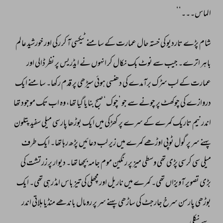
الماس۔۔۔‘‘ 
شام 
پڑے 
تاردیو 
کی 
خستہ 
حال 
عمارت 
کے 
سامنے 
ٹیکسی 
آ 
کر 
رکی 
اور 
خورشید 
عالم 
باہر 
اترے۔ 
جیب 
سے 
نوٹ 
بک 
نکال 
کر 
انہوں 
نے 
ایڈریس 
پر 
نظر 
ڈالی 
اور 
عمارت 
کے 
لب 
سڑک 
برآمدے 
کی 
دھنسی 
ہوئی 
سیڑھی 
پر 
قدم 
رکھا۔ 
سامنے 
ایک 
دروازے 
کی 
چوکھٹ 
پر 
چونے 
سے 
جو 
’چوک‘ 
صبح 
بنایا 
گیا 
تھا، 
وہ 
اب 
تک 
موجود 
تھا 
اندر 
نیم 
تاریک 
کمرے 
کے 
سرے 
پر 
کھڑکی 
میں 
ایک 
بوڑھا 
پارسی 
میلی 
سفید 
پتلون 
پہنے 
سر 
پر 
گول 
ٹوپی 
اوڑھے 
کمرے 
میں 
زیر 
لب 
دعائیں 
پڑھ 
رہا 
تھا۔ 
ایک 
طرف 
میلی 
سی 
کرسی 
پڑی 
تھی 
وسطی 
میز 
پر 
رنگین 
موم 
جامہ 
بچھا 
تھا۔ 
دیوار 
پر 
زرتشت 
کی 
بڑی 
تصویر 
آویزاں 
تھی۔ 
کمرے 
میں 
ناریل 
اور 
مچھلی 
کی 
تیز 
باس 
امڈ 
رہی 
تھی۔ 
ایک 
بوڑھی 
پارسن 
سرخ 
جارجٹ 
کی 
ساڑھی 
پہنے 
سر 
پر 
رومال 
باندھے 
منڈیا 
ہلاتی 
اندر 