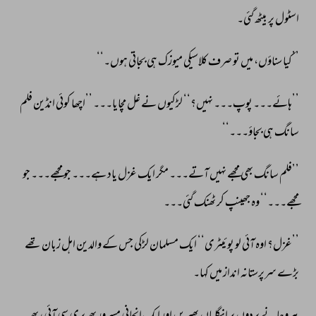
اسٹول 
پر 
بیٹھ 
گئی۔ 
’’کیا 
سناؤں، 
میں 
تو 
صرف 
کلاسیکی 
میوزک 
ہی 
بجاتی 
ہوں۔‘‘ 
’’ہائے۔۔۔ 
پوپ۔۔۔ 
نہیں؟‘‘ 
لڑکیوں 
نے 
غل 
مچایا۔۔۔ 
’’اچھا 
کوئی 
انڈین 
فلم 
سانگ 
ہی 
بجاؤ۔۔۔‘‘ 
’’فلم 
سانگ 
بھی 
مجھے 
نہیں 
آتے۔۔۔ 
مگر 
ایک 
غزل 
یاد 
ہے۔۔۔ 
جو 
مجھے۔۔۔ 
جو 
مجھے۔۔۔‘‘ 
وہ 
جھینپ 
کر 
ٹھنک 
گئی۔۔۔ 
’’غزل؟ 
اوہ 
آئی 
لو 
پوئیٹری‘‘ 
ایک 
مسلمان 
لڑکی 
جس 
کے 
والدین 
اہل 
زبان 
تھے 
بڑے 
سرپرستانہ 
انداز 
میں 
کہا۔ 