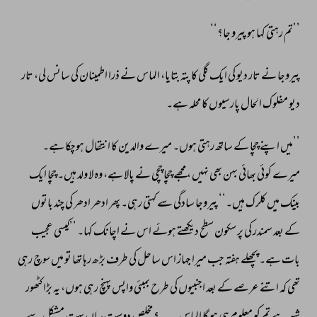
’’تم 
رہتی 
کہا 
ہو 
پیرو 
جا؟‘‘ 
پیروجا 
نے 
تار 
دیو 
کی 
ایک 
گلی 
کا 
پتہ 
بتایا، 
الماس 
نے 
ذرا 
اطمینان 
کی 
سانس 
لی، 
تار 
دیو 
مفلوک 
الحال 
پارسیوں 
کا 
محلہ 
ہے۔ 
’’میں 
اپنے 
چچا 
کے 
ساتھ 
رہتی 
ہوں۔ 
میرے 
والدین 
کا 
انتقال 
ہوچکا 
ہے۔ 
میرے 
کوئی 
بھائی 
بہن 
بھی 
نہیں 
، 
مجھے 
چچا 
چچی 
نے 
پالا 
ہے، 
وہ 
لا 
ولد 
ہیں۔ 
چچا 
ایک 
بینک 
میں 
کلرک 
ہیں۔‘‘ 
پیروجا 
سادگی 
سے 
کہتی 
رہی۔ 
پھر 
ادھر 
ادھر 
کی 
چند 
باتوں 
کے 
بعد 
سمندر 
کی 
پر 
سکون 
سطح 
دیکھتے 
ہوئے 
اس 
نے 
اچانک 
کہا۔ 
’’کیسی 
عجیب 
بات 
ہے۔ 
پچھلے 
ہفتہ 
جب 
میرا 
جہاز 
اس 
ساحل 
کی 
طرف 
بڑھ 
رہا 
تھا 
تو 
میں 
سوچ 
رہی 
تھی 
کہ 
اتنے 
عرصے 
کے 
بعد 
اجنبیوں 
کی 
طرح 
بمبئی 
واپس 
پہنچ 
رہی 
ہوں، 
یہ 
بڑا 
کٹھور 