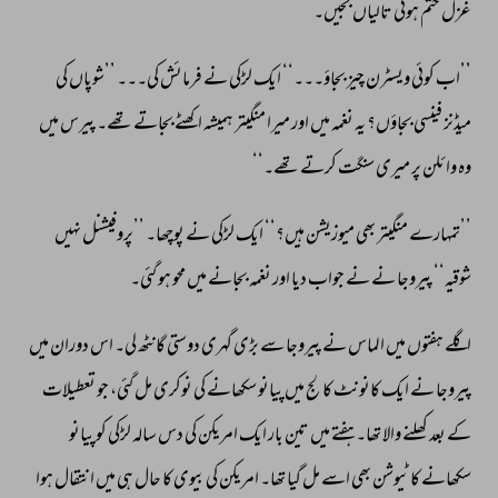
غزل 
ختم 
ہوئی 
تالیاں 
بجیں۔ 
’’اب 
کوئی 
ویسٹرن 
چیز 
بجاؤ۔۔۔‘‘ 
ایک 
لڑکی 
نے 
فرمائش 
کی۔۔۔ 
’’شوپاں 
کی 
میڈنز 
فینسی 
بجاؤں؟ 
یہ 
نغمہ 
میں 
اور 
میرا 
منگیتر 
ہمیشہ 
اکھٹے 
بجاتے 
تھے۔ 
پیرس 
میں 
وہ 
وائلن 
پر 
میری 
سنگت 
کرتے 
تھے۔‘‘ 
’’تمہارے 
منگیتر 
بھی 
میوزیشن 
ہیں؟‘‘ 
ایک 
لڑکی 
نے 
پوچھا۔ 
’’پروفیشنل 
نہیں 
شوقیہ‘‘ 
پیروجا 
نے 
نے 
جواب 
دیا 
اور 
نغمہ 
بجانے 
میں 
محو 
ہو 
گئی۔ 
اگلے 
ہفتوں 
میں 
الماس 
نے 
پیروجا 
سے 
بڑی 
گہری 
دوستی 
گانٹھ 
لی۔ 
اس 
دوران 
میں 
پیروجا 
نے 
ایک 
کانونٹ 
کالج 
میں 
پیانو 
سکھانے 
کی 
نوکری 
مل 
گئی، 
جو 
تعطیلات 
کے 
بعد 
کھلنے 
والا 
تھا۔ 
ہفتے 
میں 
تین 
بار 
ایک 
امریکن 
کی 
دس 
سالہ 
لڑکی 
کو 
پیانو 
سکھانے 
کا 
ٹیوشن 
بھی 
اسے 
مل 
گیا 
تھا۔ 
امریکن 
کی 
بیوی 
کا 
حال 
ہی 
میں 
انتقال 
ہوا 