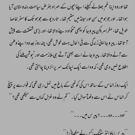
تھا 
اور 
وہ 
اپنا 
غم 
بھلانے 
کیلئے 
اپنے 
بچوں 
کے 
ہمراہ 
بغرض 
سیاحت 
ہندوستان 
آیا 
ہوا 
تھا۔ 
اور 
جوہو 
میں 
سن 
اور 
سینڈ 
میں 
مقیم 
تھا۔ 
تاردیو 
سے 
جوہو 
تک 
کا 
سفر 
خاصا 
طویل 
تھا، 
مگر 
امریکن 
پیروجا 
کو 
اچھی 
تنخواہ 
دینے 
والا 
تھا، 
اور 
بڑی 
شفقت 
سے 
پیش 
آتا 
تھا۔ 
پیرو 
جا 
اپنی 
زندگی 
سے 
فی 
الحال 
بہت 
خوش 
تھی، 
چند 
روز 
بعد 
وہ 
اپنے 
وطن 
سے 
آنے 
والا 
تھا۔ 
پیرو 
جا 
نے 
اسے 
بمبئی 
آتے 
ہی 
ملازمت 
اور 
ٹیوشن 
ملنے 
کی 
اطلاع 
نہیں 
دی 
تھی، 
کہ 
وہ 
اسے 
ایک 
اچانک 
سر 
پرائز 
دینا 
چاہتی 
تھی۔ 
ایک 
روز 
الماس 
کے 
ساتھ 
اس 
کی 
کوٹھی 
کے 
باغ 
میں 
ٹہل 
رہی 
تھی 
کہ 
فوارے 
پر 
پہنچ 
کر 
الماس 
نے 
اس 
سے 
دفعتاً 
سوال 
کیا۔ 
’’تم 
نے 
وہ 
غزل 
کہاں 
سے 
سیکھی 
تھی؟‘‘ 
’’اوہ۔۔۔وہ۔۔۔؟ 
پیرس 
میں۔۔۔‘‘ 
’’پیرس! 
ہاؤ 
انٹرسٹنگ! 
کس 
نے 
سکھائی؟‘‘ 