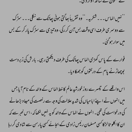
نے 
سکون 
کے 
ساتھ 
آواز 
دی۔ 
’’نہیں 
الماس۔۔۔ 
شکریہ۔‘‘ 
وہ 
تقریباً 
بھاگتی 
ہوئی 
پھاٹک 
سے 
نکلی۔۔۔ 
سڑک 
سے 
دوسری 
طرف 
اسی 
وقت 
بس 
آن 
کر 
رکی، 
وہ 
تیزی 
سے 
سڑک 
پار 
کر 
کے 
بس 
میں 
سوار 
ہو 
گئی۔ 
فوارے 
کے 
پاس 
کھڑی 
الماس 
پھاٹک 
کی 
طرف 
دیکھتی 
رہی۔ 
بارش 
کی 
زبردست 
بوچھاڑ 
نے 
پام 
کے 
درختوں 
کو 
جھکا 
دیا۔ 
اس 
واقعے 
کے 
تیسرے 
روز 
خورشید 
عالم 
کا 
خط 
الماس 
کے 
والد 
کے 
نام 
آیا 
جس 
میں 
انہوں 
نے 
اپنے 
ابا 
میاں 
کی 
شدید 
علالت 
کی 
وجہ 
سے 
رخصت 
کی 
میعاد 
بڑھانے 
کی 
درخواست 
کی 
تھی۔ 
انہوں 
نے 
الماس 
کے 
والد 
کو 
یہ 
نہیں 
لکھا 
کہ، 
اس 
خبر 
سے 
کہ 
ان 
کا 
اکلوتا 
لڑکا 
کسی 
مسلمان 
رئیس 
زادی 
کے 
بجائے 
کسی 
پارسن 
سے 
شادی 
کر 
رہا 