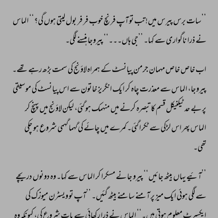
’’سات 
برس 
پیرس 
میں! 
تب 
تو 
آپ 
فرنچ 
خوب 
فر 
فر 
بول 
لیتی 
ہوں 
گی؟‘‘ 
الماس 
نے 
ذرا 
ناگواری 
سے 
کہا۔ 
’’جی 
ہاں۔۔۔‘‘ 
پیروجا 
ہنسنے 
لگی۔ 
اب 
خاص 
خاص 
مہمان 
جرمن 
پیانسٹ 
کے 
ہمراہ 
لاؤنج 
کی 
سمت 
بڑھ 
رہے 
تھے۔ 
پیروجا، 
الماس 
سے 
معذرت 
چاہ 
کر 
ایک 
انگریز 
خاتون 
سے 
اس 
پیانسٹ 
کی 
موسیقی 
پر 
بے 
حد 
ٹیکنیکل 
قسم 
کا 
تبصرہ 
کرنے 
میں 
منہمک 
ہو 
گئی، 
لیکن 
لاؤنج 
میں 
پہنچ 
کر 
الماس 
پھر 
اس 
لڑکی 
سے 
ٹکرا 
گئی۔ 
کمرے 
میں 
چائے 
کی 
گہما 
گہمی 
شروع 
ہو 
چکی 
تھی۔ 
’’آئیے 
یہاں 
بیٹھ 
جائیں‘‘ 
پیرو 
جا 
نے 
مسکرا 
کر 
الماس 
سے 
کہا۔ 
وہ 
دونوں 
دریچے 
سے 
لگی 
ہوئی 
ایک 
میز 
پر 
آمنے 
سامنے 
بیٹھ 
گئیں۔ 
’’آپ 
تو 
ویسٹرن 
میوزک 
کی 
ایکسپرٹ 
معلوم 
ہوتی 
ہیں۔‘‘ 
الماس 
نے 
ذرا 
رکھائی 
سے 
بات 
شروع 
کی، 
کیونکہ 
وہ 