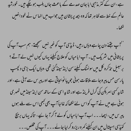
ہے، 
ان 
کے 
کٹر 
مذہبی 
ابا 
جان 
صدمے 
کے 
باعث 
جاں 
بلب 
ہو 
چکے 
ہیں۔ 
خورشید 
عالم 
کے 
خط 
سے 
ظاہر 
تھا 
کہ 
وہ 
بیحد 
پریشان 
ہیں 
جواب 
میں 
الماس 
نے 
خود 
انھیں 
لکھا۔ 
’’آپ 
جتنے 
دن 
چاہے 
وہاں 
رہیں، 
ڈیڈی 
آپ 
کو 
غیر 
نہیں 
سمجھتے، 
ہم 
سب 
آپ 
کی 
پریشانی 
میں 
شریک 
ہیں۔ 
آپ 
ابا 
میاں 
کو 
علاج 
کیلئے 
یہاں 
کیوں 
نہیں 
لے 
آتے؟ 
برسبیل 
تذکرہ 
کل 
میں 
سوئمنگ 
کیلئے 
سن 
اینڈ 
سینڈ 
گئی 
تھی، 
وہاں 
ایک 
بڑی 
دلچسپ 
پارسن 
مس 
پیروجا 
سے 
ملاقات 
ہوئی 
جو 
پیانو 
بجاتی 
ہے 
اور 
پیرس 
سے 
آئی 
ہے، 
اور 
شاید 
کسی 
امریکن 
کی 
گرل 
فرینڈ 
ہے 
اور 
شاید 
اسی 
کے 
ساتھ 
سن 
اینڈ 
سینڈ 
میں 
ٹھہری 
ہوئی 
ہے 
میں 
نے 
آپ 
کو 
اس 
لئے 
لکھا 
کہ 
غالباً 
آپ 
بھی 
کبھی 
اس 
سے 
ملے 
ہوں 
پیرس 
میں، 
اچھا۔۔۔ 
اب 
آپ 
ابا 
میاں 
کو 
لے 
آ 
کر 
آ 
جائیے، 
تاکہ 
یہاں 
بریچ 
کنیڈی 
ہسپتال 
میں 
ان 
کیلئے 
کمرہ 
ریزرو 
کر 
لیا 
جائے۔۔۔ 
آپ 
کی 
مخلص۔۔۔ 