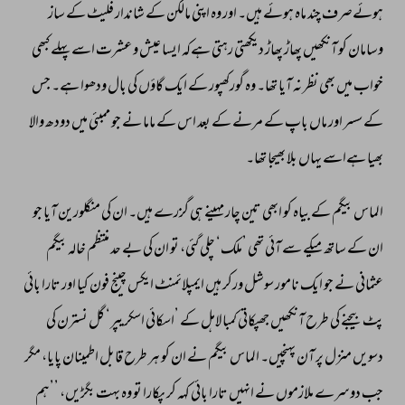
ہوئےصرف 
چند 
ماہ 
ہوئے 
ہیں۔ 
اور 
وہ 
اپنی 
مالکن 
کے 
شاندار 
فلیٹ 
کے 
ساز 
وسامان 
کو 
آنکھیں 
پھاڑ 
پھاڑ 
دیکھتی 
رہتی 
ہےکہ 
ایسا 
عیش 
و 
عشرت 
اسے 
پہلے 
کبھی 
خواب 
میں 
بھی 
نظر 
نہ 
آیا 
تھا۔ 
وہ 
گورکھپور 
کے 
ایک 
گاؤں 
کی 
بال 
ودھوا 
ہے۔ 
جس 
کے 
سسر 
اور 
ماں 
باپ 
کے 
مرنے 
کے 
بعد 
اس 
کے 
ماما 
نے 
جو 
ممبئی 
میں 
دودھ 
والا 
بھیا 
ہےاسے 
یہاں 
بلا 
بھیجا 
تھا۔ 
الماس 
بیگم 
کے 
بیاہ 
کو 
ابھی 
تین 
چار 
مہینے 
ہی 
گزرے 
ہیں۔ 
ان 
کی 
منگلورین 
آیا 
جو 
ان 
کے 
ساتھ 
میکے 
سے 
آئی 
تھی 
’ملک‘ 
چلی 
گئی، 
تو 
ان 
کی 
بے 
حد 
منتظم 
خالہ 
بیگم 
عثمانی 
نے 
جو 
ایک 
نامور 
سوشل 
ورکر 
ہیں 
ایمپلائمنٹ 
ایکس 
چینج 
فون 
کیا 
اور 
تارا 
بائی 
پٹ 
بیجنے 
کی 
طرح 
آنکھیں 
جھپکاتی 
کمبا 
لاہل 
کے 
’اسکائی 
اسکریپر‘ 
گل 
نسترن 
کی 
دسویں 
منزل 
پر 
آن 
پہنچیں۔ 
الماس 
بیگم 
نے 
ان 
کو 
ہر 
طرح 
قابل 
اطمینان 
پایا، 
مگر 
جب 
دوسرے 
ملازموں 
نے 
انہیں 
تارا 
بائی 
کہہ 
کر 
پکارا 
تو 
وہ 
بہت 
بگڑیں، 
’’ہم 