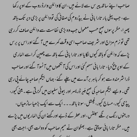
صاحب 
اپنے 
ساتھ 
پیرس 
سے 
لائے 
ہیں، 
ان 
کا 
وائلن 
وارڈ 
روب 
کے 
اوپر 
رکھا 
ہے، 
جب 
پہلی 
بار 
تارا 
بائی 
نے 
بیڈروم 
کی 
صفائی 
کی 
تو 
وائلن 
پر 
بڑی 
دیر 
تک 
ہاتھ 
پھیرا، 
مگر 
پرسوں 
صبح 
حسب 
معمول 
جب 
وہ 
بڑی 
نفاست 
سے 
وائلن 
صاف 
کر 
رہی 
تھی 
تو 
نرم 
مزاج 
اور 
شریف 
صاحب 
اسی 
وقت 
کمرے 
میں 
آ 
گئے 
اور 
اس 
پر 
برس 
پڑے 
کہ 
وائلن 
کو 
ہاتھ 
کیوں 
لگایا 
اور 
تارا 
بائی 
کے 
ہاتھ 
سے 
چھین 
کر 
اسے 
الماری 
کے 
اوپر 
پٹخ 
دیا، 
تارا 
بائی 
سہم 
گئی 
اور 
اس 
کی 
آنکھوں 
میں 
آنسو 
آ 
گئے 
اور 
صاحب 
ذرا 
شرمندہ 
سے 
ہو 
کر 
باہر 
برآمدے 
میں 
چلے 
گئے، 
جہاں 
بیگم 
صاحبہ 
چائے 
پی 
رہی 
تھی۔ 
ویسے 
بیگم 
صاحبہ 
کی 
صبح 
ہئیر 
ڈریسر 
اور 
بیوٹی 
سلیون 
میں 
گزرتی 
ہے۔ 
مینی 
کیور، 
پیڈی 
کیور، 
مساج 
کیور، 
فیشل، 
سونا 
باتھ۔۔۔ 
ایک 
سے 
ایک 
بڑھیا 
ساڑھیاں، 
درجنوں 
رنگ 
برنگے 
سینٹس، 
اور 
عطر 
کے 
ڈبے 
اور 
گہنے 
ان 
کی 
الماریوں 
میں 
پڑے 
ہیں۔ 
مگر 
تارا 
بائی 
سوچتی 
ہے، 
بھگوان 
نے 
میم 
صاحب 
کو 
دولت 
بھی، 
اجت 
بھی 