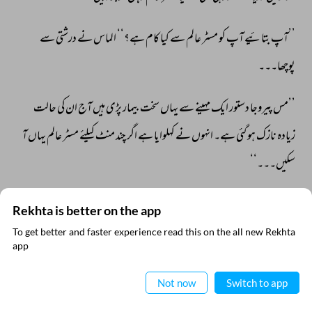
’’آپ 
بتائیے 
آپ 
کو 
مسٹر 
عالم 
سے 
کیا 
کام 
ہے؟‘‘ 
الماس 
نے 
درشتی 
سے 
پوچھا۔۔۔ 
’’مس 
پیروجا 
دستور 
ایک 
مہینے 
سے 
یہاں 
سخت 
بیمار 
پڑی 
ہیں 
آج 
ان 
کی 
حالت 
زیادہ 
نازک 
ہو 
گئی 
ہے۔ 
انہوں 
نے 
کہلوایا 
ہے 
اگر 
چند 
منٹ 
کیلئے 
مسٹر 
عالم 
یہاں 
آ 
سکیں۔۔۔‘‘ 
’’مسٹر 
عالم 
یہاں 
نہیں 
ہیں۔ 
‘‘ 
Rekhta is better on the app
To get better and faster experience read this on the all new Rekhta
’’آر 
یو 
شیور؟‘‘ 
ایپ میں
app
پڑھیے
Not now
Switch to app
’’یس 
آئی 
ایم 
شیور۔۔۔‘‘ 
الماس 
نے 
گرج 
کر 
جواب 
دیا۔ 
’’کیا 
آپ 
سمجھتی 
ہیں 