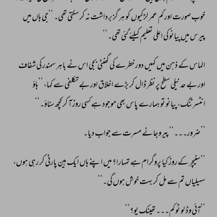
خوب 
صورت 
اور 
کم 
عمر 
لڑکیوں 
کو 
ہر 
گز 
برداشت 
نہ 
کر 
سکتی 
تھی۔ 
’’جی 
ہاں 
میں 
پیرس 
میں 
پیانو 
کی 
اعلی 
تعلیم 
کیلئے 
گئی 
تھی۔‘‘ 
الماس 
کے 
ذہن 
میں 
کہیں 
دور 
خطرے 
کی 
گھنٹی 
بجی 
اس 
نے 
باہر 
سمندر 
کی 
شفاف 
اور 
بے 
حد 
نیلی 
سطح 
پر 
نظر 
ڈال 
کر 
بڑے 
اخلاق 
اور 
بے 
تکلفی 
سے 
کہا، 
’’ہاؤ 
انٹسرٹنگ، 
پیانو 
تو 
ہمارے 
پاس 
بھی 
موجود 
ہے 
کسی 
روز 
آ 
کر 
کچھ 
سناؤ۔‘‘ 
’’ضرور۔۔۔‘‘ 
پیروجا 
نے 
مسرت 
سے 
جواب 
دیا۔ 
’’سنیچر 
کے 
روز 
کیا 
پروگرام 
ہے 
تمہارا؟ 
میں 
اپنے 
ہاں 
ایک 
ہین 
پارٹی 
کر 
رہی 
ہوں، 
سہیلیاں 
تم 
سے 
مل 
کر 
بہت 
خوش 
ہوں 
گی۔‘‘ 
’’آئی 
وڈ 
لو 
ٹو 
کم۔۔۔ 
تھینک 
یو؟‘‘ 