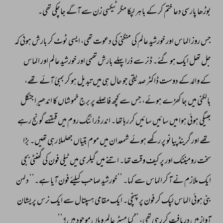
بوڑھا 
پارسی 
دعا 
ختم 
کر 
کے 
باہر 
لپکا 
مگر 
ٹیکسی 
زن 
سے 
آگے 
جاچکی 
تھی۔ 
جس 
روز 
الماس 
اور 
خورشید 
عالم 
کی 
منگنی 
کی 
دعوت 
تھی، 
ایسی 
ٹوٹ 
کر 
بارش 
ہوئی 
کہ 
جل 
تھل 
ایک 
ہو 
گئے۔ 
ڈنر 
سے 
ذرا 
پہلے 
بارش 
تھمی 
اور 
خورشید 
عالم 
اور 
الماس 
کے 
والد 
کے 
دوست 
ڈاکٹر 
صدیقی 
جو 
حال 
ہی 
میں 
تبدیل 
ہو 
کر 
بمبئ 
آئے 
تھے، 
بالکنی 
میں 
جا 
کھڑے 
ہوئے، 
جس 
سے 
کچھ 
فاصلے 
پر 
برج 
خموشاں 
کا 
اندھیرا 
جنگل 
بھیگی 
ہوئی 
ہوا 
میں 
سائیں 
سائیں 
کر 
رہا 
تھا۔ 
اندر 
ڈرائنگ 
روم 
میں 
قہقہے 
گونج 
رہے 
تھے 
اور 
گرینڈ 
پیانو 
پر 
رکھے 
ہوئے 
شمعدان 
میں 
موم 
بتیاں 
جھلملا 
رہی 
تھیں۔ 
بڑا 
سخت 
رومینٹک 
اور 
پر 
کیف 
وقت 
تھا۔ 
اتنے 
میں 
گیلری 
میں 
ٹیلی 
فون 
کی 
گھنٹی 
بجی 
ایک 
ملازم 
نے 
آ 
کر 
الماس 
سے 
کہا۔ 
’’خورشید 
صاحب 
کیلئے 
فون 
آیا 
ہے۔‘‘ 
دلہن 
بنی 
ہوئی 
الماس 
لپک 
کر 
فون 
پر 
پہنچی۔ 
ایک 
مقامی 
ہسپتال 
سے 
ایک 
نرس 
پریشان 
آواز 
میں 
دریافت 
کر 
رہی 
تھی، 
’’کیا 
مسٹر 
عالم 
وہاں 
موجود 
ہیں؟‘‘ 