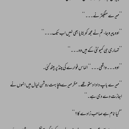
’’میرے 
منگیتر 
نے۔۔۔ 
‘‘ 
’’اوہ 
پیروجا، 
تم 
نے 
مجھ 
کو 
بتایا 
بھی 
نہیں 
اب 
تک۔۔۔‘‘ 
’’تمہاری 
ہی 
کمیونٹی 
کے 
ہیں 
وہ۔۔۔‘‘ 
’’اوہ۔۔۔ 
واقعی۔۔۔‘‘ 
الماس 
فوارے 
کی 
مینڈ 
پر 
بیٹھ 
گئی۔ 
’’میرے 
باپ 
دادا 
دستو 
تھے۔ 
مگر 
میرے 
چچا 
بہت 
روشن 
خیال 
ہیں 
انہوں 
نے 
اجازت 
دے 
دی 
ہے۔‘‘ 
’’کیا 
نام 
ہے 
صاحب 
زادے 
کا؟‘‘ 