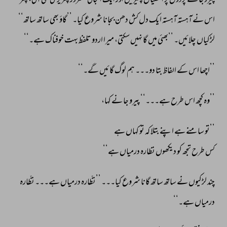
پیروجا 
نے 
پردوں 
پر 
انگلیاں 
پھیریں 
اور 
ایک 
انجانی 
مسرور 
پھریری 
سی 
آئی، 
پھر 
اس 
نے 
آہستہ 
آہستہ 
ایک 
دل 
کش 
دھن 
بجانا 
شروع 
کیا۔ 
’’گاؤ 
بھی 
ساتھ 
ساتھ‘‘ 
لڑکیاں 
چلائیں۔ 
’’بھئی 
میں 
گا 
نہیں 
سکتی، 
میرا 
اردو 
تلفظ 
بہت 
خوفناک 
ہے۔‘‘ 
’’اچھا 
اس 
کے 
الفاظ 
بتا 
دو۔۔۔ 
ہم 
لوگ 
گائیں 
گے۔‘‘ 
’’وہ 
کچھ 
اس 
طرح 
ہے۔۔۔‘‘ 
پیرو 
جا 
نے 
کہا، 
’’تو 
سامنے 
ہے 
اپنے 
بتلا 
کہ 
تو 
کہاں 
ہے 
کس 
طرح 
تجھ 
کو 
دیکھوں 
نظارہ 
درمیاں 
ہے‘‘ 
چند 
لڑکیوں 
نے 
ساتھ 
ساتھ 
گانا 
شروع 
کیا۔۔۔ 
’’نظّارہ 
درمیاں 
ہے۔۔۔ 
نظّارہ 
درمیاں 
ہے۔‘‘ 