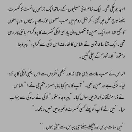
امید 
ہو 
چکی 
تھی۔ 
ایک 
شام 
اپنی 
سہیلیوں 
کے 
ساتھ 
ایک 
جرمن 
پیانسٹ 
کا 
کنسرٹ 
سننے 
تاج 
محل 
میں 
گئی۔ 
کرسٹل 
روم 
میں 
حسب 
معمول 
بوڑھے 
پارسیوں 
اور 
پاسنوں 
کا 
مجمع 
تھا، 
اور 
ایک 
حسین 
آنکھوں 
والی 
پارسی 
لڑکی 
کنسرٹ 
کا 
پروگرام 
بانٹی 
پھر 
رہی 
تھی۔ 
ایک 
شناسا 
خاتون 
نے 
الماس 
کا 
تعارف 
اس 
لڑکی 
سے 
کرایا، 
’’پیروجا 
دستور‘‘ 
اور 
خود 
آگے 
چلی 
گئیں 
۔ 
الماس 
نے 
حسب 
عادت 
بڑی 
ناقدانہ 
اور 
تیکھی 
نظروں 
سے 
اس 
اجنبی 
لڑکی 
کا 
جائزہ 
لیا۔ 
لڑکی 
بے 
حد 
حسین 
تھی۔ 
’’آپ 
کا 
نام 
کیا 
بتایا 
مسز 
رستم 
جی 
نے؟‘‘ 
الماس 
نے 
ذرا 
مشتاقانہ 
انداز 
میں 
سوال 
کیا۔ 
’’پیروجا 
دستور‘‘ 
لڑکی 
نے 
سادگی 
سے 
جواب 
دیا۔ 
’’میں 
نے 
آپ 
کو 
پہلے 
کسی 
کنسرٹ 
وغیرہ 
میں 
نہیں 
دیکھا۔‘‘ 
’’میں 
سات 
برس 
بعد 
پچھلے 
ہفتے 
ہی 
پیرس 
سے 
آئی 
ہوں۔ 
‘‘ 