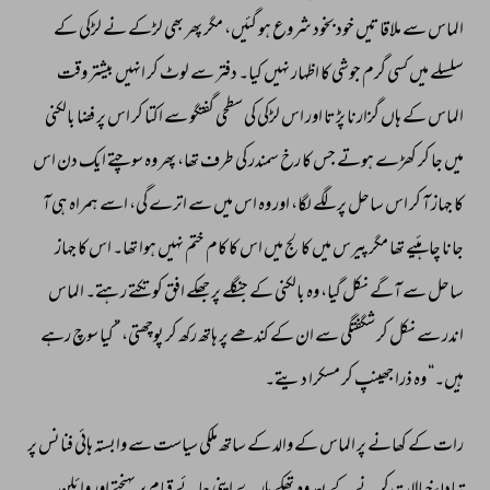
الماس 
سے 
ملاقاتیں 
خود 
بخود 
شروع 
ہو 
گئیں، 
مگر 
پھر 
بھی 
لڑکے 
نے 
لڑکی 
کے 
سلسلے 
میں 
کسی 
گرم 
جوشی 
کا 
اظہار 
نہیں 
کیا۔ 
دفتر 
سے 
لوٹ 
کر 
انہیں 
بیشتر 
وقت 
الماس 
کے 
ہاں 
گزارنا 
پڑتا 
اور 
اس 
لڑکی 
کی 
سطحی 
گفتگو 
سے 
اکتا 
کر 
اس 
پر 
فضا 
بالکنی 
میں 
جا 
کر 
کھڑے 
ہوتے 
جس 
کا 
رخ 
سمندر 
کی 
طرف 
تھا، 
پھر 
وہ 
سوچتے 
ایک 
دن 
اس 
کا 
جہاز 
آ 
کر 
اس 
ساحل 
پر 
لگے 
لگا، 
اور 
وہ 
اس 
میں 
سے 
اترے 
گی، 
اسے 
ہمراہ 
ہی 
آ 
جانا 
چاہئیے 
تھا 
مگر 
پیرس 
میں 
کالج 
میں 
اس 
کا 
کام 
ختم 
نہیں 
ہوا 
تھا۔ 
اس 
کا 
جہاز 
ساحل 
سے 
آگے 
نکل 
گیا، 
وہ 
بالکنی 
کے 
جنگلے 
پر 
جھکے 
افق 
کو 
تکتے 
رہتے۔ 
الماس 
اندر 
سے 
نکل 
کر 
شگفتگی 
سے 
ان 
کے 
کندھے 
پر 
ہاتھ 
رکھ 
کر 
پوچھتی، 
”کیا 
سوچ 
رہے 
ہیں۔“ 
وہ 
ذرا 
جھینپ 
کر 
مسکرا 
دیتے۔ 
رات 
کے 
کھانے 
پر 
الماس 
کے 
والد 
کے 
ساتھ 
ملکی 
سیاست 
سے 
وابستہ 
ہائی 
فنانس 
پر 