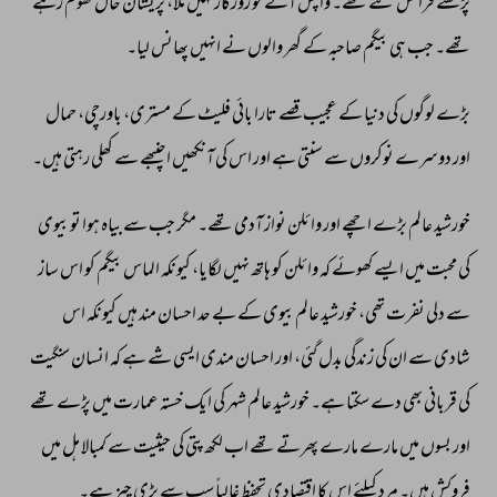
پڑھنے 
فرانس 
گئے 
تھے۔ 
واپس 
آئے 
تو 
روزگار 
نہیں 
ملا، 
پریشان 
حال 
گھوم 
رہے 
تھے۔ 
جب 
ہی 
بیگم 
صاحبہ 
کے 
گھر 
والوں 
نے 
انہیں 
پھانس 
لیا۔ 
بڑے 
لوگوں 
کی 
دنیا 
کے 
عجیب 
قصے 
تارا 
بائی 
فلیٹ 
کے 
مستری، 
باورچی، 
حمال 
اور 
دوسرے 
نوکروں 
سے 
سنتی 
ہے 
اور 
اس 
کی 
آنکھیں 
اچنبھے 
سے 
کھلی 
رہتی 
ہیں۔ 
خورشید 
عالم 
بڑے 
اچھے 
اور 
وائلن 
نواز 
آدمی 
تھے۔ 
مگر 
جب 
سے 
بیاہ 
ہوا 
تو 
بیوی 
کی 
محبت 
میں 
ایسے 
کھوئے 
کہ 
وائلن 
کو 
ہاتھ 
نہیں 
لگایا، 
کیونکہ 
الماس 
بیگم 
کو 
اس 
ساز 
سے 
دلی 
نفرت 
تھی، 
خورشید 
عالم 
بیوی 
کے 
بے 
حد 
احسان 
مند 
ہیں 
کیونکہ 
اس 
شادی 
سے 
ان 
کی 
زندگی 
بدل 
گئی، 
اور 
احسان 
مندی 
ایسی 
شے 
ہے 
کہ 
انسان 
سنگیت 
کی 
قربانی 
بھی 
دے 
سکتا 
ہے۔ 
خورشید 
عالم 
شہر 
کی 
ایک 
خستہ 
عمارت 
میں 
پڑے 
تھے 
اور 
بسوں 
میں 
مارے 
مارے 
پھرتے 
تھے 
اب 
لکھ 
پتی 
کی 
حیثیت 
سے 
کمبالا 
ہل 
میں 
فروکش 
ہیں۔ 
مرد 
کیلئے 
اس 
کا 
اقتصادی 
تحفظ 
غالباً 
سب 
سے 
بڑی 
چیز 
ہے۔ 