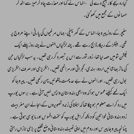
گیارہ 
بجے 
کار 
بھیج 
دے 
گی‘‘، 
الماس 
نے 
کہا 
اور 
معذرت 
چاہ 
کر 
میز 
سے 
اٹھ 
کر 
مہمانوں 
کے 
مجمع 
میں 
کھو 
گئی۔ 
سنیچر 
کے 
روز 
پیروجا،الماس 
کے 
گھر 
پہنچی، 
جہاں 
مرغیوں 
کی 
پارٹی 
اپنے 
عروج 
پر 
تھی۔ 
بیٹلز 
کے 
ریکارڈ 
بج 
رہے 
تھے۔ 
چند 
لڑکیاں 
جنہوں 
نے 
چند 
روز 
پہلے 
ایک 
فیشن 
شو 
میں 
حصہ 
لیا 
تھا، 
زور 
شور 
سے 
اس 
پر 
تبصرہ 
کر 
رہی 
تھیں۔ 
یہ 
سب 
لڑکیاں 
جن 
کی 
ماتر 
بھاشائیں 
اردو، 
ہندی، 
گجراتی 
اور 
مراٹھی 
تھیں۔ 
انگریزی 
اور 
صرف 
انگریزی 
بول 
رہی 
تھیں۔ 
اور 
انہوں 
نے 
بے 
حد 
چست 
پتلونیں 
پہن 
رکھی 
تھیں۔ 
پیروجا 
کو 
ایک 
لمحے 
کیلئے 
محسوس 
ہوا 
کہ 
وہ 
ابھی 
ہندوستان 
واپس 
نہیں 
آئی 
ہے۔ 
برسوں 
یورپ 
میں 
رہ 
کر 
اسے 
معلوم 
ہو 
چکا 
تھا 
کہ 
اجنتا 
کی 
زندہ 
تصویروں 
کے 
بجائے 
ان 
مغربیت 
زدہ 
ہندوستانی 
خواتین 
کو 
دیکھ 
کر 
اہل 
یورپ 
کو 
سخت 
افسوس 
اور 
مایوسی 
ہوتی 
ہے۔ 
چنانچہ 
پیروجا 
پیرس 
اور 
روم 
میں 
اپنی 
ٹھیٹ 
ہندوستانی 
وضع 
قطع 
پر 
بڑی 
نازاں 
رہتی 