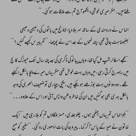
شہر 
ہے 
تم 
کو 
معلوم 
ہی 
ہو 
گا 
الماس۔۔۔؟ 
مخلص 
دوست 
یہاں 
بہت 
مشکل 
سے 
ملتے 
ہیں۔ 
مگر 
میری 
خوشی 
دیکھو 
آج 
تم 
سے 
ملاقات 
ہو 
گئی۔‘‘ 
الماس 
نے 
دردمندی 
کے 
ساتھ 
سر 
ہلا 
دیا، 
لاؤنج 
میں 
باتوں 
کی 
دھیمی 
دھیمی 
بھنبھناہٹ 
جاتی 
تھی، 
چند 
لمحوں 
کے 
بعد 
اس 
نے 
پوچھا، 
’’تم 
پیرس 
کیسے 
گئیں 
؟‘‘ 
’’مجھے 
اسکالر 
شپ 
مل 
گیا 
تھا، 
وہاں 
پیانو 
کی 
ڈگری 
کی 
بعد 
چند 
سال 
تک 
میوزک 
کالج 
میں 
ریسرج 
کرتی 
رہی، 
میں 
وہاں 
بہت 
خوش 
تھی 
مگر 
یہاں 
میرے 
چچا 
بالکل 
اکیلے 
تھے۔ 
وہ 
دونوں 
بہت 
بوڑھے 
ہو 
چکے 
ہیں۔ 
چچی 
بیچاری 
تو 
ضعیف 
العمری 
کی 
وجہ 
بالکل 
بہری 
بھی 
ہو 
گئیں 
ہیں 
ان 
کی 
خاطر 
وطن 
واپس 
آئی 
اور 
اس 
کے 
علاوہ۔۔۔‘‘ 
’’ہلو 
الماس 
تم 
یہاں 
بیٹھی 
ہوں۔ 
چلو 
جلدی، 
مسز 
ملگاؤں 
تم 
کو 
بلا 
رہی 
ہیں‘‘ 
ایک 
خاتون 
نے 
میز 
کے 
پاس 
آ 
کر 
کہا۔ 
پیروجا 
کی 
بات 
ادھوری 
رہ 
گئی۔’’سنیچر 
کو 
صبح 