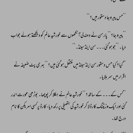
سے 
نکلی۔ 
’’مس 
پیروجا 
دستور 
ہیں؟‘‘ 
’’پیرو 
جا؟‘‘ 
پارسن 
نے 
دھندلی 
آنکھوں 
سے 
خورشید 
عالم 
کو 
دیکھتے 
ہوئے 
جواب 
دیا۔ 
’’جوہو 
گئی۔۔۔ 
سن 
اینڈ 
سینڈ۔‘‘ 
’’کیا؟ 
کیا 
مس 
دستور 
سن 
اینڈ 
سینڈ 
میں 
منتقل 
ہو 
گئی 
ہیں؟‘‘ 
بہری 
پٹ 
ضعیفہ 
نے 
اقرار 
میں 
سر 
ہلایا۔ 
’’کس 
کے۔۔۔ 
کے 
ساتھ؟‘‘ 
خورشید 
عالم 
نے 
ہکلا 
کر 
پوچھا۔ 
بوڑھی 
عورت 
اندر 
گئی 
اور 
ایک 
وزیٹنگ 
کارڈ 
لا 
کر 
خورشید 
کی 
ہتھیلی 
پر 
رکھ 
دیا، 
کارڈ 
پر 
کسی 
امریکن 
کا 
نام 
درج 
تھا۔ 