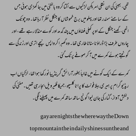
تھی، 
بمبئی 
کی 
ان 
نقلی 
امریکن 
لڑکیوں 
سے 
اکتا 
کر 
وہ 
بالکنی 
میں 
جا 
کھڑی 
ہوئی 
جس 
کے 
سامنے 
سمندر 
تھا 
اور 
پہلو 
میں 
برج 
خموشاں 
کا 
جنگل 
نظر 
آ 
رہا 
تھا۔ 
وہ 
چونک 
اٹھی، 
گھنے 
جنگل 
کے 
اوپر 
کھلی 
فضاؤں 
میں 
چند 
گدھ 
اور 
کوے 
منڈلا 
رہے 
تھے، 
اور 
چاروں 
طرف 
بڑا 
ڈراؤنا 
سناٹا 
طاری 
تھا۔ 
وہ 
گھبرا 
کر 
واپس 
نیچے 
اتری 
اور 
زندگی 
سے 
گونجتے 
ہوئے 
کمرے 
میں 
آ 
کر 
صوفے 
پر 
ٹک 
گئی۔ 
کمرے 
کے 
ایک 
کونے 
میں 
غالباً 
بطور 
آرائش 
گرینڈ 
پیانو 
رکھا 
ہوا 
تھا، 
لڑکیاں 
اب 
ریڈیو 
گرام 
پر 
ہیری 
ببلا 
فونٹ 
کا 
پرانا 
کلسپو، 
جمیکا 
فئیرویل 
بجا 
رہی 
تھیں۔مغنی 
کی 
دلکش 
آواز، 
گٹار 
کی 
جان 
لیوا 
گونج 
ساتھ 
ساتھ 
کمرے 
میں 
پھیلنے 
لگی۔ 
gay 
are 
nights 
the 
where 
way 
the 
Down 
top 
mountain 
the 
in 
daily 
shines 
sun 
the 
and 