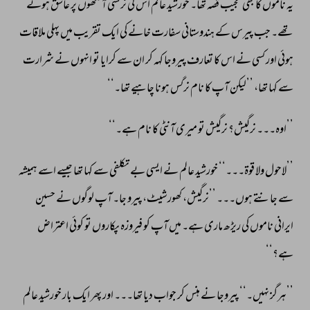
یہ 
ناموں 
کا 
بھی 
عجیب 
قصہ 
تھا۔ 
خورشید 
عالم 
اس 
کی 
نرگسی 
آنکھوں 
پر 
عاشق 
ہوئے 
تھے۔ 
جب 
پیرس 
کے 
ہندوستانی 
سفارت 
خانے 
کی 
ایک 
تقریب 
میں 
پہلی 
ملاقات 
ہوئی 
اور 
کسی 
نے 
اس 
کا 
تعارف 
پیروجا 
کہہ 
کر 
ان 
سے 
کرایا 
تو 
انہوں 
نے 
شرارت 
سے 
کہا 
تھا، 
’’لیکن 
آپ 
کا 
نام 
نرگس 
ہونا 
چاہیے 
تھا۔‘‘ 
’’اوہ۔۔۔ 
نرگیش؟ 
نرگیش 
تو 
میری 
آنٹی 
کا 
نام 
ہے۔‘‘ 
’’لاحول 
ولا 
قوۃ۔۔۔‘‘ 
خورشید 
عالم 
نے 
ایسی 
بے 
تکلفی 
سے 
کہا 
تھا 
جیسے 
اسے 
ہمیشہ 
سے 
جانتے 
ہوں۔۔۔ 
’’نرگیش، 
کھورشیٹ، 
پیرو 
جا۔ 
آپ 
لوگوں 
نے 
حسین 
ایرانی 
ناموں 
کی 
ریڑھ 
ماری 
ہے۔ 
میں 
آپ 
کو 
فیروزہ 
پکاروں 
تو 
کوئی 
اعتراض 
ہے؟‘‘ 
’’ہرگز 
نہیں۔‘‘ 
پیروجا 
نے 
ہنس 
کر 
جواب 
دیا 
تھا۔۔۔ 
اور 
پھر 
ایک 
بار 
خورشید 
عالم 