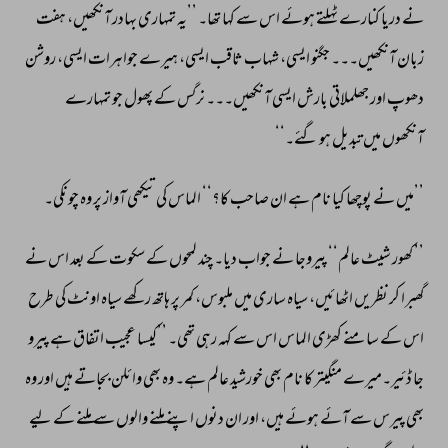
نے 
دریا 
کنارے 
ٹہلتے 
ہوئے 
اس 
سے 
کہا 
تھا۔ 
’’یہ 
تمہاری 
بہادر 
آنکھیں، 
ہفت 
زبان 
آنکھیں۔۔۔ 
جگنو 
ایسی، 
شہاب 
ثاقب 
ایسی، 
ہیرے 
جواہرات 
ایسی، 
روشن 
دھوپ 
اور 
جھلملاتی 
بارش 
ایسی 
آنکھیں۔۔۔ 
نرگس 
کے 
پھول 
جو 
تمہارے 
آنکھوں 
میں 
تبدیل 
ہو 
گئے۔‘‘ 
’’میں 
نے 
پوچھا 
کیا 
نام 
ہے 
ان 
صاحب 
کا؟‘‘ 
الماس 
کی 
تیکھی 
آواز 
پر 
وہ 
چونکی۔ 
’’ 
کھور 
شیٹ 
عالم‘‘ 
پیروجا 
نے 
جواب 
دیا۔ 
چند 
لمحوں 
کے 
سکوت 
کے 
بعد 
اس 
نے 
گھبرا 
کر 
نظریں 
اٹھائیں، 
سیاہ 
ساری 
میں 
ملبوس، 
کمر 
پر 
ہاتھ 
رکھے 
سیاہ 
اونٹ 
کی 
طرح 
اس 
کے 
سامنے 
کھڑی 
الماس 
اس 
سے 
کہہ 
رہی 
تھی۔ 
’’کیسا 
عجیب 
اتفاق 
ہے 
پیرو 
جا 
ڈئیر۔میرے 
منگیتر 
کا 
نام 
بھی 
خورشید 
عالم 
ہے۔ 
وہ 
بھی 
وائلن 
بجاتے 
ہیں 
اور 
وہ 
بھی 
پیرس 
سے 
آئے 
ہوئے 
ہیں، 
اور 
ان 
دنوں 
اپنے 
ملنے 
والوں 
سے 
ملنے 
کے 
لیے 