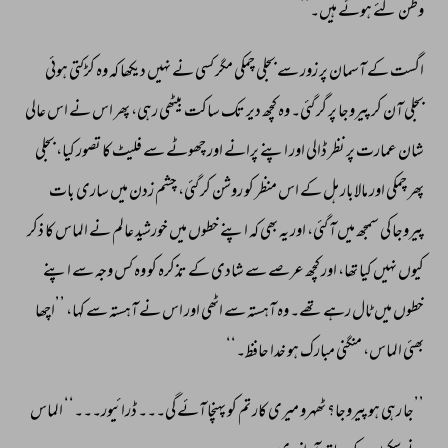
وطن 
گئے 
ہوئے 
ہیں۔‘‘ 
اگست 
کے 
آسمان 
پر 
زور 
سے 
بجلی 
چمکی 
مگر 
کسی 
نے 
نہیں 
دیکھا 
کہ 
وہ 
کڑکتی 
ہوئی 
بجلی 
آن 
کر 
پیروجا 
پر 
گر 
گئی۔ 
وہ 
کچھ 
دیر 
تک 
ساکت 
بیٹھی 
رہی، 
پھر 
اس 
نے 
اس 
عالی 
شان 
عمارت 
پر 
نظر 
ڈالی 
اور 
اپنے 
پرانے 
اور 
چھوٹے 
سے 
فلیٹ 
کا 
تصور 
کیا، 
بجلی 
پھر 
چمکی 
اور 
مالابار 
ہل 
کے 
اس 
منظر 
کو 
روشن 
کر 
گئی، 
چشم 
زدن 
میں 
ساری 
بات 
پیروجا 
کی 
سمجھ 
میں 
آ 
گئی، 
اور 
یہ 
بھی 
کہ 
اپنے 
خطوں 
میں 
خورشید 
عالم 
نے 
الماس 
کا 
ذکر 
کیوں 
نہیں 
کیا 
تھا، 
اور 
کچھ 
عرصے 
سے 
شادی 
کے 
تذکرہ 
کو 
وہ 
کس 
وجہ 
سے 
اپنے 
خطوں 
میں 
ٹال 
رہے 
تھے۔ 
وہ 
آہستہ 
سے 
اٹھی 
اور 
اس 
نے 
آہستہ 
سے 
کہا، 
’’اچھا 
بھئی 
الماس، 
منگنی 
مبارک 
ہو 
خدا 
حافظ۔‘‘ 
’’جا 
رہی 
ہو 
پیروجا؟ 
ٹھہرو 
میری 
کار 
تم 
کو 
پہنچا 
آئے 
گی۔۔۔ 
ڈرائیور۔۔۔‘‘ 
الماس 