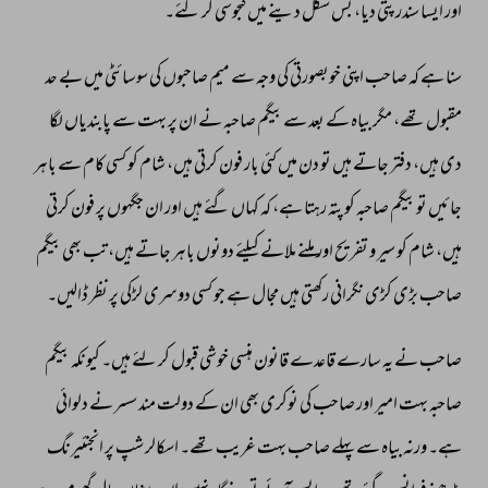
اور 
ایسا 
سندر 
پتی 
دیا، 
بس 
شکل 
دینے 
میں 
کنجوسی 
کر 
گئے۔ 
سنا 
ہے 
کہ 
صاحب 
اپنی 
خوبصورتی 
کی 
وجہ 
سے 
میم 
صاحبوں 
کی 
سوسائٹی 
میں 
بے 
حد 
مقبول 
تھے، 
مگر 
بیاہ 
کے 
بعد 
سے 
بیگم 
صاحبہ 
نے 
ان 
پر 
بہت 
سے 
پابندیاں 
لگا 
دی 
ہیں، 
دفتر 
جاتے 
ہیں 
تو 
دن 
میں 
کئی 
بار 
فون 
کرتی 
ہیں، 
شام 
کو 
کسی 
کام 
سے 
باہر 
جائیں 
تو 
بیگم 
صاحبہ 
کو 
پتہ 
رہتا 
ہے، 
کہ 
کہاں 
گئے 
ہیں 
اور 
ان 
جگہوں 
پر 
فون 
کرتی 
ہیں، 
شام 
کو 
سیر 
و 
تفریح 
اور 
ملنے 
ملانے 
کیلئے 
دونوں 
باہر 
جاتے 
ہیں، 
تب 
بھی 
بیگم 
صاحب 
بڑی 
کڑی 
نگرانی 
رکھتی 
ہیں 
مجال 
ہے 
جو 
کسی 
دوسری 
لڑکی 
پر 
نظر 
ڈالیں۔ 
صاحب 
نے 
یہ 
سارے 
قاعدے 
قانون 
ہنسی 
خوشی 
قبول 
کر 
لئے 
ہیں۔ 
کیونکہ 
بیگم 
صاحبہ 
بہت 
امیر 
اور 
صاحب 
کی 
نوکری 
بھی 
ان 
کے 
دولت 
مند 
سسر 
نے 
دلوائی 
ہے۔ 
ورنہ 
بیاہ 
سے 
پہلے 
صاحب 
بہت 
غریب 
تھے۔ 
اسکالر 
شپ 
پر 
انجنئیرنگ 