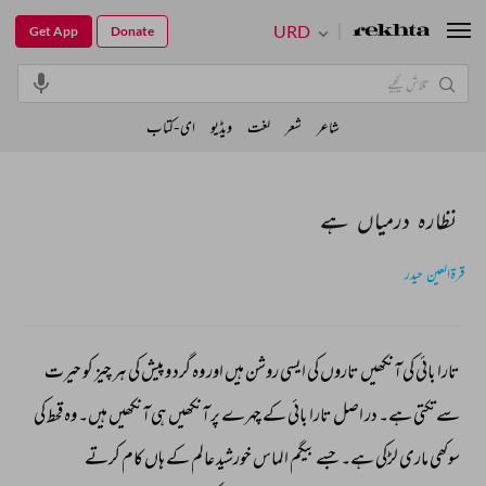
URD
Get App
Donate
شاعر
شعر
لغت
ویڈیو
ای-کتاب
نظارہ درمیاں ہے
قرۃالعین حیدر
تارا 
بائی 
کی 
آنکھیں 
تاروں 
کی 
ایسی 
روشن 
ہیں 
اور 
وہ 
گرد 
وپیش 
کی 
ہر 
چیز 
کو 
حیرت 
سے 
تکتی 
ہے۔ 
در 
اصل 
تارا 
بائی 
کے 
چہرے 
پر 
آنکھیں 
ہی 
آنکھیں 
ہیں۔ 
وہ 
قحط 
کی 
سوکھی 
ماری 
لڑکی 
ہے۔ 
جسے 
بیگم 
الماس 
خورشید 
عالم 
کے 
ہاں 
کام 
کرتے 