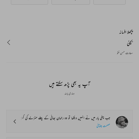
پچھلا افسانہ
بچنی
سعادت حسن منٹو
آپ یہ بھی پڑھ سکتے ہیں
ہماری پسند
جب پہلی بار میں نے انہیں دیکھا تو وہ رحمان بھائی کے پہلے منزلے کی کھڑکی میں بیٹھی لمبی لمبی گالیاں اور کوسنے دے رہی تھیں۔ یہ کھڑکی ہمارے صحن میں کھلتی تھی اور قانونا اسے بند رکھا جاتا تھا کیوں کہ پردے والی بی بیوں کا سامنا ہونے کا ڈر تھا۔ رحمان بھائی رنڈیوں کے جمعدار تھے، کوئی شادی بیاہ، ختنہ، بسم اللہ کی رسم ہوتی، رحمان بھائی اونے پونے ان رنڈیوں کو بلا دیتے اور غریب کے گھر میں بھی وحید جان، مشتری بائی اور انوری کہروا ناچ جاتیں۔
عصمت چغتائی