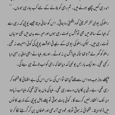
اندر 
ہی 
کہیں 
چھپے 
ہوئے 
ہیں۔ 
تم 
رامی 
کو 
بلانے 
کے 
لئے 
کب 
جارہی 
ہو 
ماں۔‘‘ 
راملو 
کی 
بیوی 
ٹکر 
ٹکر 
بیٹی 
کو 
دیکھتی 
رہ 
جاتی۔ 
اس 
کو 
سنائی 
دیتا 
جیسے 
پوچی 
کہہ 
رہی 
ہے 
کہ 
ملیا 
کے 
ساتھ 
میں 
بھی 
تو 
آگ 
پر 
لوٹ 
رہی 
ہوں 
اور 
میرے 
بدن 
میں 
بھی 
سوئیاں 
ٹوٹ 
رہی 
ہیں۔ 
لیکن 
راملو 
کی 
بیوی 
کے 
لیے 
فی 
الوقت 
پوچی 
کی 
کوئی 
اہمیت 
نہ 
تھی۔ 
راملو 
کو 
گھر 
لے 
آنا 
تھا 
تاکہ 
ملیا 
آگ 
پر 
نہ 
لوٹے۔ 
اور 
پھر 
ملیا 
نے 
ابھی 
اپنی 
برہمی 
دبا 
رکھی 
تھی۔ 
دو 
ایک 
بار 
بس 
یونہی 
کہہ 
دیا 
تھا 
کہ 
رامی 
کو 
اب 
لاتے 
ہی 
بنے 
گی۔ 
پچھلے 
روز 
جب 
وہ 
اس 
سے 
ملنے 
گیا 
تھا 
تو 
اس 
کی 
ساس 
اس 
کی 
بے 
اعتنائی 
کا 
شکوہ 
کر 
رہی 
تھی، 
بے 
رخی 
پر 
گالیاں 
دے 
رہی 
تھی۔ 
ملیا 
کی 
ماں 
جانتی 
تھی 
کہ 
ملیا 
اب 
زیادہ 
دیر 
تک 
انتظار 
نہیں 
کرے 
گا۔ 
کوئی 
بات 
ہوتی 
تو 
پہلے 
پہل 
پوچی 
کے 
ذریعہ 
کانوں 
میں 
ڈ 
لوا 
دیتا۔ 
شنوائی 
نہ 
ہوتی 
تو 
پھر 
خود 
ہی 
آندھی 
اور 
طوفان 
بن 
کر 
گرجنے 
لگا 
کرتا 