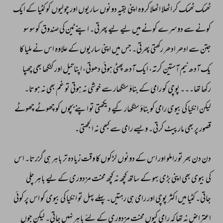
ٹھمک 
ٹھمک 
کر 
اٹھلا 
اٹھلاکر 
وہ 
اپنی 
بقیہ 
دونوں 
ساریوں 
اور 
چولیوں 
کو 
کٹیا 
کے 
ایک 
کونے 
سے 
دوسرے 
کونے 
میں 
لیے 
لیے 
پھرتی۔ 
اپنے 
ٹین 
کی 
صندوق 
کو 
سو 
سو 
جتن 
سے 
ادھر 
ادھر 
رکھتی 
پھرتی۔ 
جس 
میں 
اپنی 
ساریوں 
کے 
علاوہ 
اس 
نے 
ملیا 
کا 
یک 
آدھ 
نیم 
آستین 
کرتہ، 
ایک 
آدھ 
پھٹی 
ہوئی 
دھوتی، 
اپنا 
تیل 
اور 
کنگھا 
بھی 
چھپا 
رکھا 
تھا۔۔۔ 
پوچی 
کو 
رامی 
کے 
بناؤ 
سنگھار 
سے 
خوشی 
نہ 
ہوتی 
تو 
غم 
بھی 
نہ 
ہوتا۔ 
لیکن 
انکیا 
کی 
بیوی 
رامی 
کو 
بناؤ 
سنگھار 
کیے 
دیکھتی 
تو 
اپنے 
بچوں 
کو 
چھوٹے 
چھوٹے 
قصور 
پر 
بھی 
مارپیٹ 
کرتی۔ 
ویسے 
رامی 
سے 
کبھی 
نہ 
الجھتی۔ 
دن 
دن 
بھر 
تو 
راملو 
اور 
اس 
کے 
دونوں 
لڑکوں 
کا 
وقت 
زیادہ 
تر 
باہر 
ہی 
گزرتا۔ 
اس 
کی 
بیوی 
بھی 
اپنی 
بڑی 
بہو 
کے 
ساتھ 
کچھ 
نہ 
کچھ 
محنت 
مزدوری 
کے 
لیے 
باہر 
چلی 
جاتی۔ 
کٹیا 
میں 
اکثر 
پوچی 
اور 
رامی 
ہی 
رہتیں۔ 
پہلے 
پہل 
تو 
انکیا 
کی 
بیوی 
کو 
اس 
پر 
کوئی 
اعتراض 
نہ 
تھا 
کہ 
رامی 
کیوں 
محنت 
مزدوری 
کے 
لئے 
باہر 
نہیں 
جاتی۔ 
لیکن 
جوں 