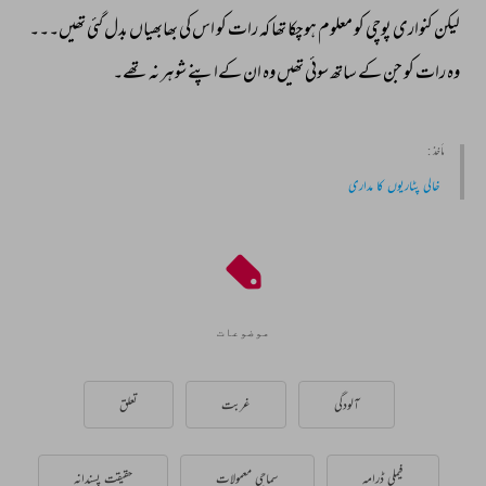
لیکن 
کنواری 
پوچی 
کو 
معلوم 
ہوچکا 
تھا 
کہ 
رات 
کو 
اس 
کی 
بھابھیاں 
بدل 
گئی 
تھیں۔۔۔ 
وہ 
رات 
کو 
جن 
کے 
ساتھ 
سوئی 
تھیں 
وہ 
ان 
کےاپنے 
شوہر 
نہ 
تھے۔ 
مأخذ :
خالی پٹاریوں کا مداری
موضوعات
آلودگی
غربت
تعلق
فیملی ڈرامہ
سماجی معمولات
حقیقت پسندانہ