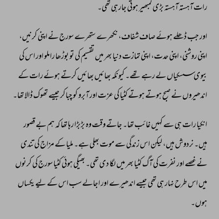
رات 
آہستہ 
آہستہ 
بڑی 
گمبھیر 
ہوتی 
جارہی 
تھی۔ 
اور 
جب 
ڈھلے 
ہوئے 
صاف 
شفاف، 
نکھرے 
ستھرے 
سورج 
نے 
اپنی 
کرنیں، 
اپنی 
روشنی، 
اپنی 
حدت، 
اپنی 
تمازت 
دنیا 
بھر 
میں 
تقسیم 
کی 
تو 
بوڑھا 
راملو 
اور 
اس 
کی 
بیوی 
سسکیاں 
لے 
رہے 
تھے۔ 
کیونکہ 
بھائیں 
بھائیں 
کرتے 
ہوئے 
رات 
کے 
اندھیروں 
نے 
صبح 
ہوتے 
ہوتے 
کٹیا 
کی 
عزت 
اور 
آبرو 
کو 
چباکر 
جیسے 
تھوک 
ڈالا 
تھا۔ 
انکیا 
رات 
ہی 
سے 
کہیں 
غائب 
تھا۔ 
جاتے 
وقت 
وہ 
بڑبڑا 
رہا 
تھا 
کہ 
ہم 
بے 
قصور 
ہیں۔ 
نردوش 
ہیں، 
لیکن 
اس 
زندگی 
سے 
موت 
بھلی 
ہے۔ 
ملیا 
کے 
مزاج 
کی 
تندی 
نے 
غصے 
اور 
نفرت 
کی 
آگ 
کٹیا 
بھر 
میں 
لگا 
دی 
تھی۔ 
بھیگی 
ہوئی 
کٹیا 
سورج 
کی 
کرنوں 
میں 
اس 
طرح 
نہار 
ہی 
تھی 
جیسے 
اندھیرے 
اور 
اجالے 
سب 
اس 
کے 
لیے 
یکساں 
ہوں۔ 