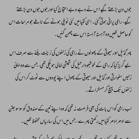
جوں 
دن 
بڑھتے 
گیے 
اس 
نے 
دبے 
دبے 
احتجاج 
کیا 
اور 
جوں 
جوں 
دن 
بڑھتے 
گیے، 
رامی 
پرانی 
ہوتی 
گئی۔ 
اسی 
کٹیا 
میں 
نئی 
نویلی 
ہونے 
کے 
ناطے 
جو 
مراعات 
اس 
کو 
حاصل 
تھیں 
وہ 
آہستہ 
آہستہ 
اس 
سے 
چھن 
گئیں۔ 
پھر 
گڈیل 
اور 
سیوتی 
کے 
پھولوں 
نے 
رامی 
کی 
زلفوں 
کی 
زینت 
بننے 
سے 
صرف 
اس 
لیے 
گریز 
کیا 
کہ 
رامی 
کے 
خوشبودار 
تیل 
کی 
شیشی 
خالی 
ہوچکی 
تھی، 
جس 
سے 
وہ 
اپنی 
زلیںں 
سنوارتی 
اور 
گڈیل 
اور 
سیوتی 
کے 
پھول 
اپنے 
پودوں 
سے 
ٹوٹ 
کر 
اس 
کی 
زلفوں 
تک 
پہنچ 
کر 
مسکراتے۔ 
اب 
رامی 
کو 
اس 
بات 
کی 
بھی 
فرصت 
نہ 
تھی 
کہ 
وہ 
اپنے 
ٹین 
کے 
صندوق 
کو 
سو 
سو 
جتن 
سے 
ادھرادھر 
کٹیا 
میں 
رکھتی 
پھرے، 
جس 
میں 
اس 
کی 
ساریاں 
محفوظ 
تھیں۔ 