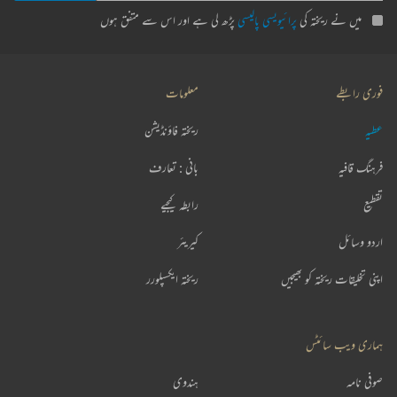
میں نے ریختہ کی
پرائیویسی پالیسی
پڑھ لی ہے اور اس سے متفق ہوں
فوری رابطے
معلومات
عطیہ
ریختہ فاؤنڈیشن
فرہنگ قافیہ
بانی : تعارف
تقطیع
رابطہ کیجیے
اردو وسائل
کیریئر
اپنی تخلیقات ریختہ کو بھیجیں
ریختہ ایکسپلورر
ہماری ویب سائٹس
صوفی نامہ
ہندوی