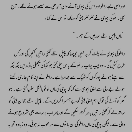
اور 
اسی 
لیے 
راملو 
اور 
اس 
کی 
بیوی 
آنے 
والی 
آندھی 
سے 
سہمے 
ہوئے 
تھے۔ 
آج 
بھی 
راملو 
کی 
بیوی 
نے 
ٹکر 
ٹکر 
بیٹی 
کو 
دیکھا 
تو 
اس 
نے 
کہا، 
’’ماں 
پیپل 
تلے 
سورہیں 
گے 
ہم۔‘‘ 
راملو 
کی 
بیوی 
نے 
پلٹ 
کر 
یہ 
نہیں 
پوچھا 
کہ 
پیپل 
تلے 
کتنی 
راتیں 
کٹیں 
گی 
اور 
کس 
طرح 
کٹیں 
گی۔ 
وہ 
چپ 
چاپ 
راملو 
کے 
پاس 
چلی 
گئی 
جو 
کٹیا 
کی 
پچھلی 
باڑھ 
میں 
جگہ 
جگہ 
سے 
ہٹے 
ہوئے 
پورکوں 
کو 
ٹھیک 
سے 
جما 
رہا 
ہے۔راملو 
نے 
اپنا 
کام 
جاری 
رکھتے 
ہوئے 
بے 
دلی 
سے 
اپنی 
بیوی 
سے 
کہا 
کہ 
پوچی 
کی 
ماں 
تو 
تو 
بالکل 
سٹھیا 
گئی 
ہے۔ 
بہو 
گھر 
کو 
آئے 
گی 
تو 
کیا 
ہم 
اپنی 
بیٹی 
کو 
بے 
آسرا 
کر 
دیں 
گے۔ 
پیپل 
تلے 
جو 
ان 
بیٹی 
کو 
ساتھ 
لے 
کر 
کتنی 
راتیں 
باہر 
گزار 
سکیں 
گے 
اور 
پھر 
اب 
برسات 
بھی 
شروع 
ہونے 
والی 
ہے۔لیکن 
پوچی 
کی 
ماں 
راملو 
کی 
ان 
باتوں 
سے 
مرعوب 
نہ 
ہوئی۔ 
وہ 
زیادہ 
تجربہ 