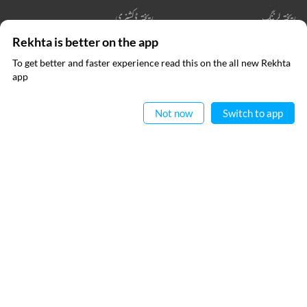
ریختہ لرننگ
ریختہ ڈکشنری
Rekhta is better on the app
ریختہ بکس
To get better and faster experience read this on the all new Rekhta
ایپ میں
app
پڑھیے
رابطہ کیجیے
Not now
Switch to app
فالو کیجیے
پرائیویسی پالیسی
استعمال کی شرائط
جملہ حقوق
© 2026 Rekhta™ Foundation. All rights reserved.