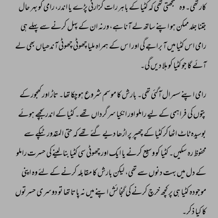
کار 
تھی۔ 
وہ 
سمجھتی 
تھی 
کہ 
کٹیا 
کے 
باہر 
رات 
گزارنی 
پڑے 
یا 
اندر، 
رامی 
کو 
بہر 
حال 
جتنا 
جلد 
ممکن 
ہو 
اپنے 
ساتھ 
لے 
آنا 
ہے، 
ورنہ 
ان 
کے 
پہل 
کرنے 
سے 
پہلے 
ہی 
رامی 
اس 
کٹیا 
میں 
آ 
براجے 
گی 
اور 
ا 
س 
کے 
ہمراہ 
ملیا 
چھوٹی 
چھوٹی 
آندھیاں 
بھی 
لے 
آئے 
گا 
جو 
کٹیا 
کو 
ہلا 
دیں 
گی۔ 
رامی 
اپنے 
سسرال 
آگئی 
تھی۔ 
بارش 
کا 
موسم 
شروع 
ہوچکا 
تھا۔ 
تاڑ 
اور 
کھجور 
کے 
پتوں 
کی 
فراہمی 
کے 
لیے 
راملو 
اور 
انکیا 
سرگرداں 
تھے۔ 
کٹیا 
کے 
اندر 
بچھے 
ہوئے 
بوسیدہ 
ٹاٹ 
اٹھاکر 
کٹیا 
کے 
چھپر 
پر 
اڑھا 
دیے 
گئے 
تھے 
کہ 
حتی 
المقدور 
ٹپکے 
سے 
محفوظ 
رہ 
سکیں۔ 
کٹیا 
کو 
وسیع 
کرنے 
یا 
ایک 
اور 
چھوٹی 
سی 
کٹیا 
بنا 
لینے 
کی 
حسرت 
راملو 
کے 
دل 
میں 
بہت 
دنوں 
سے 
تھی، 
لیکن 
بارش 
کا 
مقابلہ 
کرنے 
کے 
لئے 
وہ 
اپنی 
موجودہ 
کٹیا 
ہی 
پر 
کچھ 
خرچ 
کرنے 
کی 
گنجائش 
اپنے 
میں 
نہ 
پاتا 
تھا 
تو 
دوسری 
حسرتوں 
کا 
کیا 
ذکر۔ 