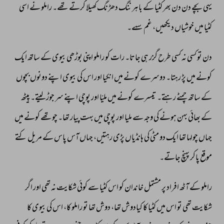
یہی 
بچے 
دن 
دن 
بھر 
کٹیا 
کے 
باہر 
ننگ 
دھڑنگ 
کھیلا 
کرتے 
تھے۔ 
راملو 
نے 
اسی 
کٹیا 
میں 
خوشیاں 
دیکھیں، 
غم 
سہے۔ 
دن 
تو 
کسی 
نہ 
کسی 
طرح 
گزر 
ہی 
جاتا۔ 
رات 
کو 
راملو 
اپنی 
بوڑھی 
بیوی 
کے 
ساتھ 
ایک 
کونے 
میں 
پڑ 
رہتا۔ 
دوسرے 
کونے 
میں 
انکیا 
اور 
اس 
کی 
بیوی 
اپنے 
دونوں 
بچوں 
کے 
ساتھ 
چمٹے 
رہتے۔ 
تیسرے 
کونے 
میں 
ملیّا 
اور 
پوچی 
اپنے 
سر 
جوڑ 
لیتے۔ 
پیٹھ 
کے 
بھائی 
بہن 
ہونے 
کی 
وجہ 
سے 
ملیا 
اور 
پوچی 
میں 
بہت 
پیار 
تھا۔ 
چوتھے 
کونے 
میں 
جہاں 
چولہا 
تھا 
ایک 
دو 
مٹی 
کی 
ہانڈیاں 
پڑی 
رہتیں، 
جہاں 
آس 
پاس 
کے 
مریل 
کتے 
موقع 
پاکر 
پہنچ 
جاتے۔ 
راملو 
کے 
آٹھ 
افراد 
پر 
مشتمل 
خاندان 
کو 
اس 
کٹیا 
سے 
کوئی 
شکایت 
نہ 
تھی 
اور 
اگر 
شکایت 
تھی 
تو 
اس 
میں 
کٹیا 
کا 
کیادوش 
تھا، 
دوش 
تھا 
تو 
راملو 
کا، 
اس 
کی 
بیوی 
کا 