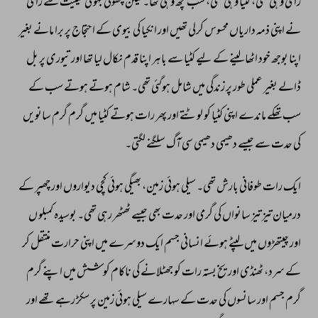
رامی 
وہی 
تھی، 
کٹیا 
وہی 
تھی، 
سب 
کچھ 
وہی 
تھا۔ 
لیکن 
چھوٹی 
بہو 
کی 
حیثیت 
سے 
رامی 
نے 
اپنی 
ذمہ 
داریاں 
محسوس 
کرلی 
تھیں 
اور 
انکیا 
کی 
بیوی 
کے 
احتجاج 
پر 
برا 
مانے 
بغیر 
اپنا 
بوجھ 
خود 
اٹھا 
لینے 
کے 
لیے 
کٹیا 
سے 
باہر 
اپنا 
قدم 
نکال 
لیا 
تھا 
اور 
تیوری 
پر 
بل 
ڈالے 
بغیر 
عملی 
طور 
پر 
زندگی 
میں 
شامل 
ہوگئی 
تھی۔ 
شام 
ہوتے 
ہوتے 
سب 
کے 
سب 
تھکے 
ماندے 
اپنی 
کٹیا 
کو 
لوٹتے 
اور 
پھر 
رات 
ہوتے 
کٹیا 
میں 
گرم 
گرم 
سانویں 
کی 
حدت 
سے 
جیسے 
دھیمی 
دھیمی 
سی 
آگ 
سلگنے 
لگتی۔ 
ایک 
رات 
طوفانی 
بارش 
تھی۔ 
سیلی 
ہوئی 
زمین، 
بھیگی 
ہوئی 
کچی 
دیواروں 
اور 
چھپر 
کے 
درمیان 
تیز 
تیز 
سانواں 
کی 
گرمی 
اور 
حدت 
بھی 
جیسے 
ٹھٹھر 
رہی 
تھی۔ 
بوسیدہ 
کمبلو 
ں 
اور 
چیتھڑوں 
میں 
لپٹے 
ہوئے 
انسانی 
جسم 
ایک 
دوسرے 
میں 
اپنی 
حرارت 
منتقل 
کر 
کے 
سرد، 
ٹھنڈی 
اور 
یخ 
بستہ 
رات 
کو 
جھٹلانے 
کی 
ناکام 
کوشش 
میں 
اپنے 
گرم 
گرم 
جسم 
اور 
سانسوں 
کی 
حدت 
کے 
سہارے 
سیلی 
ہوئی 
زمین 
پر 
سکڑ 
رہے 
تھے 
اور 