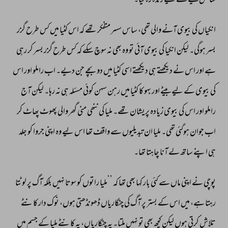
سانس 
لینے 
کے 
لیے 
زندہ 
رہ 
گیا۔ 
انکیاں 
کی 
بیوی 
آنے 
والی 
تھی، 
ساس 
سسر 
متفکر 
تھے 
کہ 
اس 
کٹیا 
میں 
کس 
طرح 
گزر 
بسر 
ہوگی۔ 
لیکن 
انکیا 
کی 
بیوی 
آئی 
تو 
وہ 
بھی 
نہ 
سوچ 
سکے 
کہ 
کس 
طرح 
گزر 
بسر 
کر 
رہی 
ہے 
اور 
اس 
نے 
دیکھتے 
ہی 
دیکھتے 
اسی 
کٹیا 
میں 
دو 
بچے 
جن 
دیے۔ 
اب 
راملو 
اور 
اس 
کی 
بیوی 
کے 
لیےبیٹے 
اور 
بہو 
کا 
کٹیا 
میں 
رہن 
سہن 
کوئی 
مسئلہ 
ہی 
نہ 
رہا۔ 
لیکن 
آج 
راملو 
اور 
اس 
کی 
بیوی 
زیادہ 
پریشان 
تھے۔ 
ملیا 
کی 
ننھی 
منی 
گھر 
والی 
پھوٹ 
پھاٹ 
کر 
اب 
جوان 
ہوگئی 
تھی۔ 
ملیا 
ان 
تبدیلیوں 
سے 
واقف 
تھا 
اس 
لیے 
وہ 
اپنی 
جروا 
کو 
جلد 
ہی 
اپنے 
ساتھ 
لے 
آنا 
چاہتا 
تھا۔ 
پوچی 
نے 
اپنی 
ماں 
سے 
کئی 
بار 
کہا 
بھی 
تھا 
کہ 
’’ملیا 
راتوں 
کو 
سوتا 
نہیں 
بلکہ 
آگ 
پر 
لوٹتا 
رہتا 
ہے، 
میں 
اس 
کے 
بستر 
پر 
آگ 
کی 
چنگاریاں 
ڈھونڈھتی 
ہوں، 
نوک 
دار 
کانٹے 
تلاش 
کرتی 
ہوں 
لیکن 
کچھ 
بھی 
تو 
نہیں 
ملتا۔ 
یہ 
چنگاریاں، 
یہ 
کانٹے 
ملیا 
کے 
جسم 
میں 