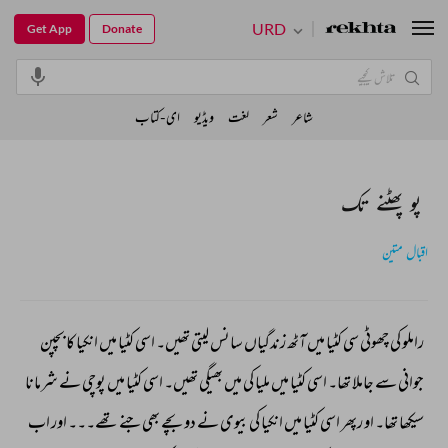
URD
Get App
Donate
شاعر
شعر
لغت
ویڈیو
ای-کتاب
پو پھٹنے تک
اقبال متین
راملو 
کی 
چھوٹی 
سی 
کٹیا 
میں 
آٹھ 
زندگیاں 
سانس 
لیتی 
تھیں۔ 
اسی 
کٹیا 
میں 
انکیا 
کا 
بچپن 
جوانی 
سے 
جاملا 
تھا۔ 
اسی 
کٹیا 
میں 
ملیا 
کی 
میں 
بھیگی 
تھیں۔ 
اسی 
کٹیا 
میں 
پوچی 
نے 
شرمانا 
سیکھا 
تھا۔ 
او 
رپھر 
اسی 
کٹیا 
میں 
انکیا 
کی 
بیوی 
نے 
دو 
بچے 
بھی 
جنے 
تھے۔۔۔ 
اور 
اب 