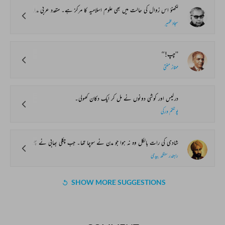
لکھنؤ اس زوال کی حالت میں بھی علوم اسلامیہ کا مرکز ہے۔ متعدد عربی مدارس آج کل کے پر آشوب زمانے میں شمع ہدایت روشن کیے ہوئے ہیں۔ ہندوستان کے ہر گوشے سے حرارت ایمانی رکھنے والے قلوب یہاں آکر تحصیل علم دین کرتے ہیں اور اسلام کی عظمت قایم رکھنے میں معین ہوتے ہیں۔ بدقسمتی سے وہ دو فرقے جن کے مدارس لکھنؤ میں ہیں ایک دوسرے کو جہنمی سمجھتے ہیں۔ مگر اگر ہم اپنی آنکھوں سے اس فرقہ بندی کی عینک اتار دیں اور ٹھنڈے دل سے ان دونوں گروہ کے اساتذہ اور طلبا پر نظر ڈالیں تو ہم ان سب کے چہروں پر اس ایمانی نور کی جھلک پائیں گے جس سے ان کے دل اور دماغ منور ہیں۔ ان کے لبے بات کرتے اور قبائیں، ان کی کفش اور سلیپر، ان کی دو پلی ٹوپیاں، ان کا گھٹا ہوا گول سر اور ان کی متبرک داڑھیاں جن کے ایک ایک بال کو حوریں اپنی آنکھوں سے ملیں گی، ان سب سے ان کا تقدس اور زہد ٹپکتا ہے۔ مولوی محمد داؤد صاحب برسوں سے ایک مدرسے میں درس دیتے ہیں اور اپنی ذہانت کے لیے مشہور تھے۔ عبادت گزاری کا یہ عالم تھا کہ ماہ مبارک رمضان میں رات کی رات، تلاوت و نماز خوانی میں گزر جاتی تھی اور انھیں خبر تک نہ ہوتی۔ دوسرے دن جب دوران درس میں نیند کا غلبہ ہوتا تھا تو طالب علم سمجھتے تھے کہ مولانا پر کیف روحانی طاری ہے اور خاموشی سے اٹھ کر چلے جاتے۔
سجاد ظہیر
’’چپ!‘‘
ممتاز مفتی
درگیس اور کوشی دونوں نے مل کر ایک دکان کھولی۔
پونکنم ورکی
شادی کی رات بالکل وہ نہ ہوا جو مدن نے سوچا تھا۔ جب چکلی بھابی نے پھسلا کر مدن کو بیچ والے کمرے میں دھکیل دیا تو اندو سامنے شالوں میں لپٹی اندھیرے کا بھاگ بنی جا رہی تھی۔ باہر چکلی بھابی اور دریا آباد والی پھوپھی اور دوسری عورتوں کی ہنسی، رات کے خاموش پانیوں میں مصری کی طرح دھیرے دھیرے گھل رہی تھی۔ عورتیں سب یہی سمجھتی تھیں کہ اتنا بڑا ہو جانے پر بھی مدن کچھ نہیں جانتا۔ کیونکہ جب اسے بیچ رات سے جگایا گیا تو وہ ہڑبڑا رہا تھا، ’’کہاں، کہاں لئے جا رہی ہو مجھے؟‘‘
راجندر سنگھ بیدی
SHOW MORE SUGGESTIONS