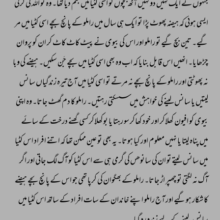
جنہوں 
نے 
ایک 
نہیں 
دو 
نہیں 
آٹھ 
بچوں 
کو 
اسی 
کٹیا 
میں 
جنم 
دیا 
تھا۔ 
وہ 
تو 
اللہ 
کی 
کرنی 
ایسی 
ہوئی 
کہ 
ہیضہ 
پھوٹ 
پڑا 
تو 
ایک 
ہی 
سال 
میں 
راملو 
کے 
پانچ 
بچے 
اسی 
کٹیا 
میں 
مر 
گیے۔ 
تین 
بچ 
گیے 
تو 
راملو 
اور 
اس 
کی 
بیوی 
نے 
پیٹ 
کاٹ 
کاٹ 
کر 
ان 
کو 
پروان 
چڑھایا۔ 
انھیں 
اس 
قابل 
بنایا 
کہ 
اب 
وہ 
بھی 
اسی 
کٹیا 
میں 
بچے 
جَن 
سکیں۔ 
ہیضے 
کی 
وبا 
نہ 
پھوٹتی 
اور 
راملو 
کے 
پانچ 
بچے 
نہ 
مرتے 
تو 
اسی 
کٹیا 
میں 
آج 
تیرہ 
زندگیاں 
سانس 
لیتیں 
یا 
سانس 
لینے 
کی 
خواہش 
میں 
سسکتی 
رہتیں۔ 
راملو 
کا 
دم 
گھٹ 
جاتا۔ 
وہ 
اپنی 
بیوی 
کو 
افیون 
کھلاکر 
اور 
خود 
کھاکر 
سو 
رہتا 
یا 
بوکھلاکر 
کسی 
گھنے 
درخت 
کے 
سائے 
میں 
پناہ 
لیتا 
یا 
نہیں 
معلوم 
اور 
کیا 
ہوتا۔ 
یہ 
بھی 
تو 
عین 
ممکن 
تھا 
کہ 
اتنے 
افراد 
اس 
کٹیا 
میں 
سانس 
لیتے 
تو 
ان 
کی 
سانوھں 
کی 
گرمی 
ہی 
سے 
اس 
کٹیا 
کو 
آگ 
لگ 
جاتی 
اور 
اگر 
آگ 
نہ 
لگتی 
تو 
چھپر 
اڑ 
جاتا۔ 
راملو 
کے 
بھگوان 
کی 
کرپا 
تھی 
جو 
اس 
کے 
پانچ 
بچے 
ہیضے 
کا 
شکار 
ہوگیے 
اور 
آج 
راملو 
اپنے 
خاندان 
کے 
سات 
افراد 
کے 
ساتھ 
اس 
کٹیا 
میں 