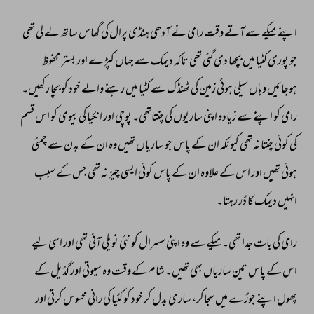
اپنے 
میکے 
سے 
آتے 
وقت 
رامی 
نے 
آدھی 
ہنڈی 
پرال 
کی 
گھاس 
ساتھ 
لے 
لی 
تھی 
جو 
پوری 
کٹیا 
میں 
بچھا 
دی 
گئی 
تھی 
تاکہ 
دیمک 
سے 
جہاں 
کپڑے 
اور 
بستر 
محفوظ 
ہوجائیں 
وہاں 
سیلی 
ہوئی 
زمین 
کی 
ٹھنڈک 
سے 
کٹیا 
میں 
رہنے 
والے 
خود 
کو 
بچا 
رکھیں۔ 
رامی 
کو 
اپنے 
سے 
زیادہ 
اپنی 
ساریوں 
کی 
چنتاتھی۔ 
پوچی 
اور 
انکیا 
کی 
بیوی 
کو 
اس 
قسم 
کی 
کوئی 
چنتا 
نہ 
تھی 
کیونکہ 
ان 
کے 
پاس 
جو 
ساریاں 
تھیں 
وہ 
ان 
کے 
بدن 
سے 
چمٹی 
ہوئی 
تھیں 
اور 
اس 
کے 
علاوہ 
ان 
کے 
پاس 
کوئی 
ایسی 
چیز 
نہ 
تھی 
جس 
کے 
سبب 
انہیں 
دیمک 
کا 
ڈر 
رہتا۔ 
رامی 
کی 
بات 
جدا 
تھی۔ 
میکے 
سے 
وہ 
اپنی 
سسرال 
کو 
نئی 
نویلی 
آئی 
تھی 
اور 
اسی 
لیے 
اس 
کے 
پاس 
تین 
ساریاں 
بھی 
تھیں۔ 
شام 
کے 
وقت 
وہ 
سیوتی 
اور 
گڈیل 
کے 
پھول 
اپنے 
جوڑے 
میں 
سجاکر، 
ساری 
بدل 
کر 
خود 
کو 
کٹیا 
کی 
رانی 
محسوس 
کرتی 
اور 