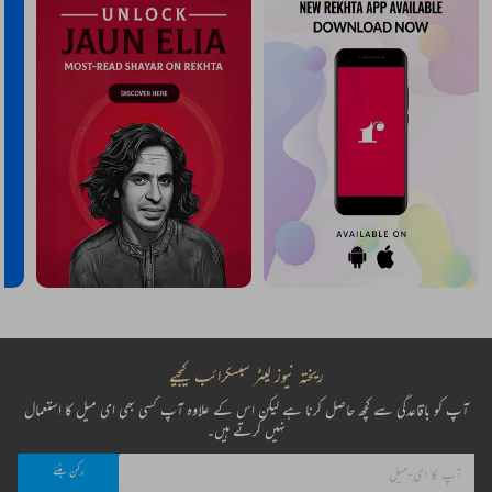
ریختہ نیوز لیٹر سبسکرائب کیجیے
آپ کو باقاعدگی سے کچھ حاصل کرنا ہے لیکن اس کے علاوہ آپ کسی بھی ای میل کا استعمال
نہیں کرتے ہیں۔