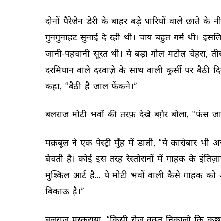
दोनों 
पैरेज़ेन 
डेरी 
के 
बाहर 
बड़े 
धारियों 
वाले 
छाते 
के 
नी
गुनगुनाहट 
सुनाई 
दे 
रही 
थी। 
चाय 
बहुत 
गर्म 
थी। 
इसलि
जानी-पहचानी 
सूरत 
थी। 
ये 
बड़ा 
गोल 
मटोल 
चेहरा, 
ती
दरमियान 
वाले 
दरवाज़े 
के 
साथ 
वाली 
कुर्सी 
पर 
बैठी 
दि
कहा, 
“बैठी 
है 
जाल 
फेंकने।” 
बलराज 
मोटी 
भवों 
की 
तरफ़ 
देखे 
बग़ैर 
बोला, 
“फंस 
जा
मक़बूल 
ने 
एक 
पेस्ट्री 
मुँह 
में 
डाली, 
“ये 
कारोबार 
भी 
अ
बेचती 
है। 
कोई 
इस 
तरह 
रेस्तोरानों 
में 
गाहक 
के 
इंतिज़ा
मुश्किल 
आर्ट 
है... 
ये 
मोटी 
भवों 
वाली 
कैसे 
गाहक 
को 
बिकाऊ 
है।” 
बलराज 
मुस्कुराया, 
“किसी 
रोज़ 
वक़्त 
निकालो 
कि 
कुछ