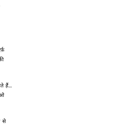
 
्फ़ 
की 
ते 
हैं... 
ओ 
 
से 