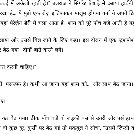
बंबई 
में 
अकेली 
रहती 
है।” 
बलराज 
ने 
सिगरेट 
ऐश 
ट्रे 
में 
दबाया 
हार्बनी 
रखा 
है... 
ये 
मुझे 
एक 
रोज़ 
इत्तिफ़ाक़न 
मालूम 
होगया 
वर्ना 
ये 
अपने 
ठि
यहां 
पैरेज़ेन 
डेरी 
में 
चला 
आता 
है। 
शाम 
को 
पूरे 
पाँच 
बजे 
आती 
है 
यह
ुलाया 
और 
उससे 
बिल 
लाने 
के 
लिए 
कहा। 
इस 
दौरान 
में 
एक 
ख़ुशपोश
 
बैठ 
गया। 
दोनों 
बातें 
करने 
लगे। 
ात 
करनी 
चाहिए।” 
ं, 
मसरूफ़ 
है। 
कभी 
आ 
जाना 
यहां 
शाम 
को... 
और 
साथ 
बैठ 
जाना।
ए। 
 
कर 
बैठ 
गया। 
ठीक 
पाँच 
बजे 
वो 
लड़की 
बस 
से 
उतरी 
और 
पर्स 
हाथ
 
वो 
कुछ 
दूर, 
कुर्सी 
पर 
बैठ 
गई 
तो 
मक़बूल 
ने 
सोचा, 
“उसमें 
जिन्सी 