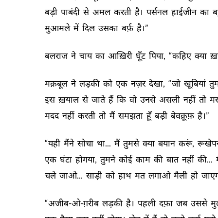
बड़ी 
पाबंदी 
से 
अमल 
करती 
है। 
पर्सनल 
हाईजीन 
का 
ब
मुआमले 
में 
दिल 
उसका 
बर्फ़ 
है।” 
बलराज 
ने 
चाय 
का 
आख़िरी 
घूँट 
पिया, 
“कहिए 
क्या 
ख़
मक़बूल 
ने 
लड़की 
को 
एक 
नज़र 
देखा, 
“जो 
खूबियां 
तुम
इस 
ख़याल 
से 
जाते 
हैं 
कि 
वो 
उनसे 
असली 
नहीं 
तो 
मस
मदद 
नहीं 
करती 
तो 
मैं 
समझता 
हूँ 
बड़ी 
बेवक़ूफ़ 
है।” 
“यही 
मैंने 
सोचा 
था... 
मैं 
तुमसे 
क्या 
बयान 
करूं, 
रूखेप
एक 
घंटा 
होगया, 
तुमने 
कोई 
काम 
की 
बात 
नहीं 
की... 
म
चले 
जाओ... 
साड़ी 
को 
हाथ 
मत 
लगाओ 
मैली 
हो 
जाएग
“अजीब-ओ-ग़रीब 
लड़की 
है। 
पहली 
दफ़ा 
जब 
उससे 
मु