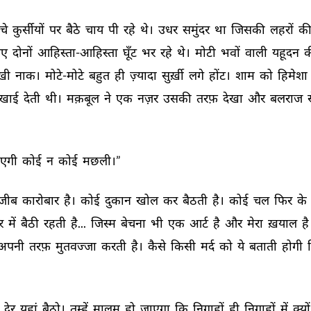
चे 
कुर्सीयों 
पर 
बैठे 
चाय 
पी 
रहे 
थे। 
उधर 
समुंदर 
था 
जिसकी 
लहरों 
की
ए 
दोनों 
आहिस्ता-आहिस्ता 
घूँट 
भर 
रहे 
थे। 
मोटी 
भवों 
वाली 
यहूदन 
क
खी 
नाक। 
मोटे-मोटे 
बहुत 
ही 
ज़्यादा 
सुर्ख़ी 
लगे 
होंट। 
शाम 
को 
हिमेशा 
खाई 
देती 
थी। 
मक़बूल 
ने 
एक 
नज़र 
उसकी 
तरफ़ 
देखा 
और 
बलराज 
स
एगी 
कोई 
न 
कोई 
मछली।” 
जीब 
कारोबार 
है। 
कोई 
दुकान 
खोल 
कर 
बैठती 
है। 
कोई 
चल 
फिर 
के 
र 
में 
बैठी 
रहती 
है... 
जिस्म 
बेचना 
भी 
एक 
आर्ट 
है 
और 
मेरा 
ख़याल 
है 
अपनी 
तरफ़ 
मुतवज्जा 
करती 
है। 
कैसे 
किसी 
मर्द 
को 
ये 
बताती 
होगी 
 
देर 
यहां 
बैठो। 
तुम्हें 
मालूम 
हो 
जाएगा 
कि 
निगाहों 
ही 
निगाहों 
में 
क्यों