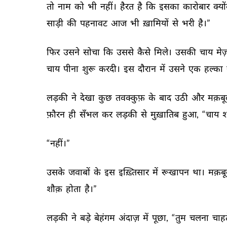
तो 
नाम 
को 
भी 
नहीं। 
हैरत 
है 
कि 
इसका 
कारोबार 
क्यो
साड़ी 
की 
पहनावट 
आज 
भी 
ख़ामियों 
से 
भरी 
है।” 
फिर 
उसने 
सोचा 
कि 
उससे 
कैसे 
मिले। 
उसकी 
चाय 
मेज़
चाय 
पीना 
शुरू 
करदी। 
इस 
दौरान 
में 
उसने 
एक 
हल्का 
लड़की 
ने 
देखा 
कुछ 
तवक्कुफ़ 
के 
बाद 
उठी 
और 
मक़बू
फ़ौरन 
ही 
सँभल 
कर 
लड़की 
से 
मुख़ातिब 
हुआ, 
“चाय 
श
“नहीं।” 
उसके 
जवाबों 
के 
इस 
इख़्तिसार 
में 
रूखापन 
था। 
मक़बू
शौक़ 
होता 
है।” 
लड़की 
ने 
बड़े 
बेहंगम 
अंदाज़ 
में 
पूछा, 
“तुम 
चलना 
चाहत