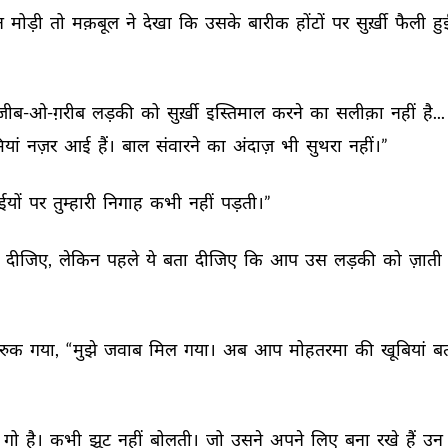
न 
मोड़ी 
तो 
मक़बूल 
ने 
देखा 
कि 
उसके 
बारीक 
होंटों 
पर 
सुर्ख़ी 
फैली 
हु
ीब-ओ-ग़रीब 
लड़की 
को 
सुर्ख़ी 
इस्तिमाल 
करने 
का 
सलीक़ा 
नहीं 
है... 
यां 
नज़र 
आई 
हैं। 
बाल 
संवारने 
का 
अंदाज़ 
भी 
सुथरा 
नहीं।” 
यों 
पर 
तुम्हारी 
निगाह 
कभी 
नहीं 
पड़ती।” 
 
दीजिए, 
लेकिन 
पहले 
ये 
बता 
दीजिए 
कि 
आप 
उस 
लड़की 
को 
ज़ाती 
रुक 
गया, 
“मुझे 
जवाब 
मिल 
गया। 
अब 
आप 
मोहतरमा 
की 
खूबियां 
बत
गो 
है। 
कभी 
झूट 
नहीं 
बोलती। 
जो 
उसने 
अपने 
लिए 
बना 
रखे 
हैं 
उन 