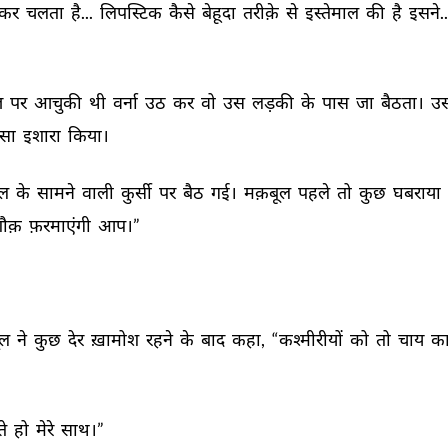
ंकर 
चलता 
है... 
लिपस्टिक 
कैसे 
बेहूदा 
तरीक़े 
से 
इस्तेमाल 
की 
है 
इसने..
 
पर 
आचुकी 
थी 
वर्ना 
उठ 
कर 
वो 
उस 
लड़की 
के 
पास 
जा 
बैठता। 
उस
सा 
इशारा 
किया। 
ल 
के 
सामने 
वाली 
कुर्सी 
पर 
बैठ 
गई। 
मक़बूल 
पहले 
तो 
कुछ 
घबराया 
ौक़ 
फ़रमाएंगी 
आप।” 
ल 
ने 
कुछ 
देर 
ख़ामोश 
रहने 
के 
बाद 
कहा, 
“कश्मीरीयों 
को 
तो 
चाय 
का
े 
हो 
मेरे 
साथ।” 