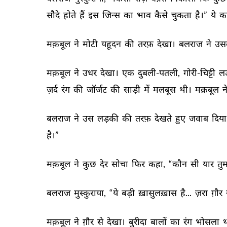
सौदे 
होते 
हैं 
इस 
जिन्स 
का 
भाव 
कैसे 
चुकता 
है।” 
ये 
क
मक़बूल 
ने 
मोटी 
यहूदन 
की 
तरफ़ 
देखा। 
बलराज 
ने 
उस
मक़बूल 
ने 
उधर 
देखा। 
एक 
दुबली-पतली, 
गोरी-चिट्टी 
ल
ज़र्द 
रंग 
की 
जॉर्जट 
की 
साड़ी 
में 
मलबूस 
थी। 
मक़बूल 
ने
बलराज 
ने 
उस 
लड़की 
की 
तरफ़ 
देखते 
हुए 
जवाब 
दिया,
है।” 
मक़बूल 
ने 
कुछ 
देर 
सोचा 
फिर 
कहा, 
“कौन 
सी 
यार 
तुम
बलराज 
मुस्कुराया, 
“ये 
बड़ी 
ख़ासुलख़ास 
है... 
ज़रा 
ग़ौर 
मक़बूल 
ने 
ग़ौर 
से 
देखा। 
बुरीदा 
बालों 
का 
रंग 
भोसला 
थ