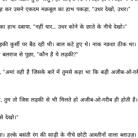
ह 
कर 
उसने 
एकदम 
मक़बूल 
का 
हाथ 
पकड़ा, 
“उधर 
देखो, 
उधर।” 
का 
हाथ 
दबाया, 
“नहीं 
यार... 
उधर 
कोने 
के 
छाते 
के 
नीचे 
देखो।” 
ड़की 
कुर्सी 
पर 
बैठ 
रही 
थी। 
बाल 
कटे 
हुए 
थे। 
नाक 
नक़्शा 
ठीक 
था। 
 
बलराज 
से 
पूछा, 
“कौन 
है 
ये 
लड़की?” 
 
“अमां 
वही 
है 
जिसके 
बारे 
में 
तुमसे 
कहा 
था 
कि 
बड़ी 
अजीब-ओ-ग़र
, 
तुम 
तो 
जिस 
लड़की 
से 
भी 
मिलते 
हो 
अजीब-ओ-गरीब 
ही 
होती 
है।
से 
देखो।” 
ा। 
हल्के 
बसंती 
रंग 
की 
साड़ी 
के 
नीचे 
छोटी 
आस्तीनों 
वाला 
ब्लाउज़। 