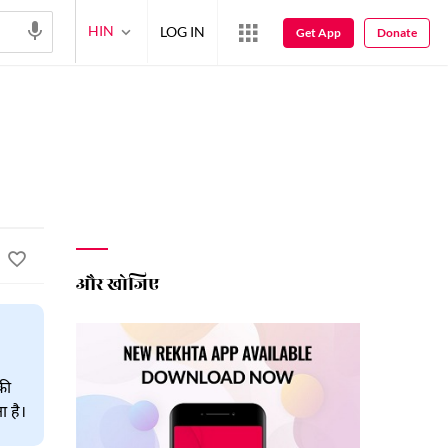
HIN
LOG IN
Get App
Donate
और खोजिए
की
ा है।