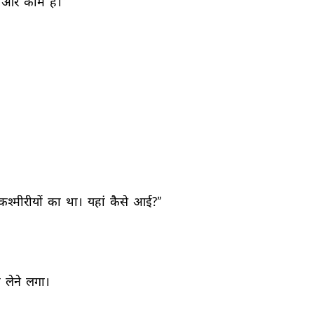
और 
काम 
हैं।” 
कश्मीरीयों 
का 
था। 
यहां 
कैसे 
आई?” 
 
लेने 
लगा। 