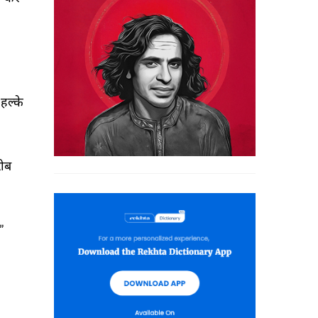
हल्के 
ीब 
” 