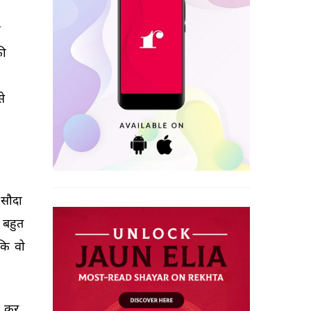
 
ी 
े 
सौदा 
बहुत 
कि 
वो 
 
कर 