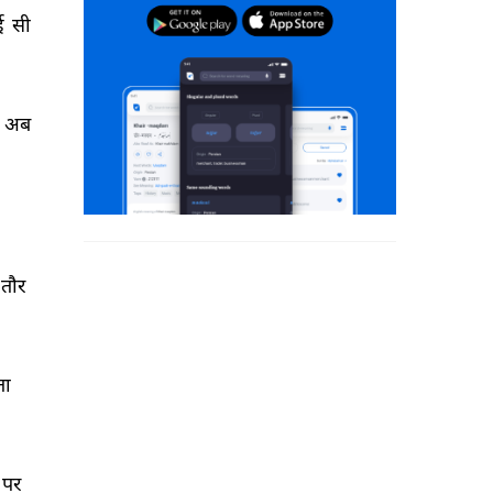
ई 
सी 
अब 
तौर 
ा 
पर 