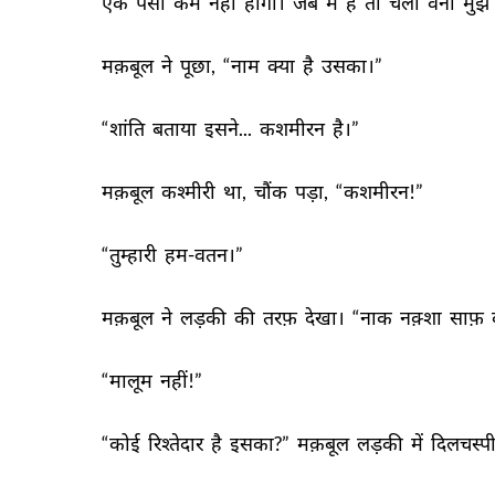
एक 
पैसा 
कम 
नहीं 
होगा। 
जेब 
में 
हैं 
तो 
चलो 
वर्ना 
मुझे 
मक़बूल 
ने 
पूछा, 
“नाम 
क्या 
है 
उसका।” 
“शांति 
बताया 
इसने... 
कशमीरन 
है।” 
मक़बूल 
कश्मीरी 
था, 
चौंक 
पड़ा, 
“कशमीरन!” 
“तुम्हारी 
हम-वतन।” 
मक़बूल 
ने 
लड़की 
की 
तरफ़ 
देखा। 
“नाक 
नक़्शा 
साफ़ 
“मालूम 
नहीं!” 
“कोई 
रिश्तेदार 
है 
इसका?” 
मक़बूल 
लड़की 
में 
दिलचस्पी