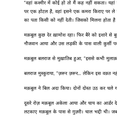
“वहां 
कश्मीर 
में 
कोई 
हो 
तो 
मैं 
कह 
नहीं 
सकता। 
यहां 
पर 
एक 
होटल 
है, 
वहां 
इसने 
एक 
कमरा 
किराए 
पर 
ले 
का 
पता 
किसी 
को 
नहीं 
देती। 
जिसको 
मिलना 
होता 
है 
मक़बूल 
कुछ 
देर 
ख़ामोश 
रहा। 
फिर 
बैरे 
को 
इशारे 
से 
ब
नौजवान 
आया 
और 
उस 
लड़की 
के 
पास 
वाली 
कुर्सी 
पर
मक़बूल 
बलराज 
से 
मुख़ातिब 
हुआ, 
“इससे 
कभी 
मुलाक़
बलराज 
मुस्कुराया, 
“ज़रूर 
ज़रूर... 
लेकिन 
इस 
वक़्त 
नही
मक़बूल 
ने 
बिल 
अदा 
किया। 
दोनों 
दोस्त 
उठ 
कर 
चले 
ग
दूसरे 
रोज़ 
मक़बूल 
अकेला 
आया 
और 
चाय 
का 
आर्डर 
दे
लटकाए 
मक़बूल 
के 
पास 
से 
गुज़री। 
चाल 
भद्दी 
थी। 
जब