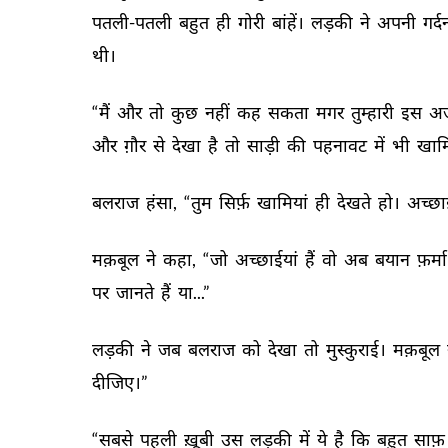
पतली-पतली 
बहुत 
ही 
गोरी 
बांहें। 
लड़की 
ने 
अपनी 
गर्द
थी। 
“मैं 
और 
तो 
कुछ 
नहीं 
कह 
सकता 
मगर 
तुम्हारी 
इस 
अज
और 
ग़ौर 
से 
देखा 
है 
तो 
साड़ी 
की 
पहनावट 
में 
भी 
खामि
बलराज 
हंसा, 
“तुम 
सिर्फ़ 
खामियां 
ही 
देखते 
हो। 
अच्छाई
मक़बूल 
ने 
कहा, 
“जो 
अच्छाईयां 
हैं 
वो 
अब 
बयान 
फ़र्मा
पर 
जानते 
हैं 
या...” 
लड़की 
ने 
जब 
बलराज 
को 
देखा 
तो 
मुस्कुराई। 
मक़बूल 
दीजिए।” 
“सबसे 
पहली 
ख़ूबी 
उस 
लड़की 
में 
ये 
है 
कि 
बहुत 
साफ़ 