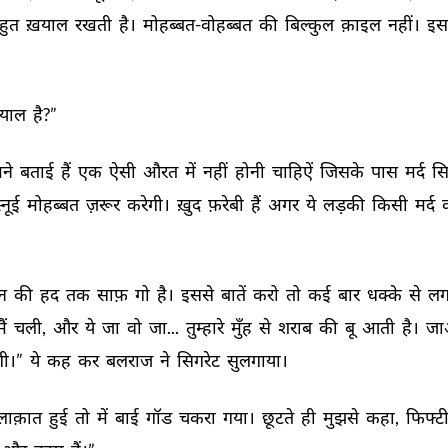
हुत 
ख़याल 
रखती 
है। 
मोहब्बत-वोहब्बत 
की 
बिल्कुल 
क़ाइल 
नहीं। 
इस
याल 
है?” 
ने 
बताई 
हैं 
एक 
ऐसी 
औरत 
में 
नहीं 
होनी 
चाहिऐं 
जिसके 
पास 
मर्द 
सिर
्नूई 
मोहब्बत 
ज़रूर 
करेगी। 
ख़ुद 
फ़रेबी 
हैं 
अगर 
ये 
लड़की 
किसी 
मर्द 
न 
की 
हद 
तक 
साफ़ 
गो 
है। 
इससे 
बातें 
करो 
तो 
कई 
बार 
धक्के 
से 
लग
ैं 
चली, 
और 
ये 
जा 
वो 
जा... 
तुम्हारे 
मुँह 
से 
शराब 
की 
बू 
आती 
है। 
जा
ी।” 
ये 
कह 
कर 
बलराज 
ने 
सिगरेट 
सुलगाया। 
लाक़ात 
हुई 
तो 
में 
बाई 
गॉड 
चकरा 
गया। 
छूटते 
ही 
मुझसे 
कहा, 
फिफ्टी