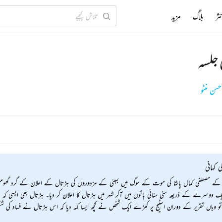
ثر
بلاگ
مزید
 جلسہ
ن منٹو
ی کہانی
 کے مصطفی کمال پاشا کی موت کے سوگ میں بمبئی کے مزدوروں کی ہڑتال کے اعلان کے گرد گھومتی 
 دوسرے کے ذریعہ سنی سنائی باتوں میں آکر شہر میں ہڑتال کا اعلان کر دیا۔ ہڑتال بھی ایسی کہ دیکھ
ی تو وہاں تقریر کے دوران اسٹیج پر کھڑے ایک شخص نے کچھ ایسا کہہ دیا کہ اس ہڑتال نے فساد کی شکل