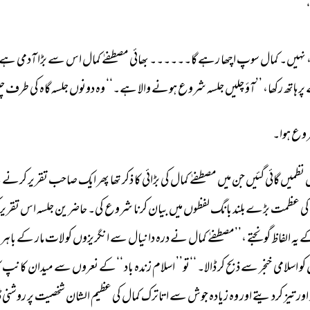
 
نہیں۔ 
کمال 
سوپ 
اچھا 
رہے 
گا۔۔۔۔۔۔ 
بھائی 
مصطفےٰ 
کمال 
اس 
سے 
بڑا 
آدمی 
ہے۔
 
پر 
ہاتھ 
رکھا، 
’’آؤ 
چلیں 
جلسہ 
شروع 
ہونے 
والا 
ہے۔‘‘ 
وہ 
دونوں 
جلسہ 
گاہ 
کی 
طرف 
چ
وع 
ہوا۔ 
 
نظمیں 
گائی 
گئیں 
جن 
میں 
مصطفےٰ 
کمال 
کی 
بڑائی 
کا 
ذکر 
تھا 
پھر 
ایک 
صاحب 
تقریر 
کرنے 
ک
کی 
عظمت 
بڑےبلند 
بانگ 
لفظوں 
میں 
بیان 
کرنا 
شروع 
کی۔ 
حاضرین 
جلسہ 
اس 
تقریر 
 
یہ 
الفاظ 
گونجتے 
،’’مصطفےٰ 
کمال 
نے 
درہ 
دانیال 
سے 
انگریزوں 
کو 
لات 
مار 
کے 
باہر 
کو 
اسلامی 
خنجر 
سے 
ذبح 
کر 
ڈالا۔ 
‘‘تو’’ 
اسلام 
زندہ 
باد 
‘‘کے 
نعروں 
سے 
میدان 
کانپ 
ک
اور 
تیز 
کردیتے 
اور 
وہ 
زیادہ 
جوش 
سے 
اتاترک 
کمال 
کی 
عظیم 
الشان 
شخصیت 
پر 
روشنی 
ڈ