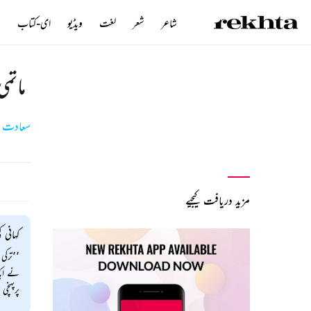
شاعر
شعر
لغت
ویڈیو
ای-کتاب
ن
ماتمی
سعادت حس
مزید دریافت کیجیے
کہانی ک
’’ترکی
نے ایک
پرپہنچ