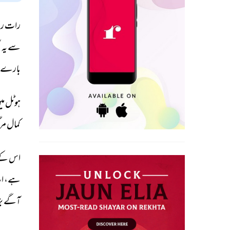
رات 
ر
سے 
یہ 
س
بارے 
ہوٹل 
می
کمال 
مر 
اس 
کے
ہے، 
ا
آگے 
بڑ