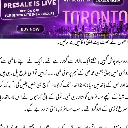
وں 
کی 
دکانیں 
بند 
کرارہے 
تھے 
اور 
یہ 
نعرے 
لگا 
رہے 
تھے، 
’’انقلاب 
زندہ 
باد۔انقل
و 
نے 
جو 
اپنی 
دکان 
کھولنے 
کے 
لیے 
جارہا 
تھا 
یہ 
نعرے 
سنے 
اور 
نعرے 
لگانے 
والو
سے 
کھسک 
گیا۔ 
دوسرے 
ہندو 
اور 
پارسی 
دکانداروں 
نے 
جب 
مسلمانوں 
کے 
ایک 
انھوں 
نے 
جھٹ 
پٹ 
اپنی 
دکانیں 
بند 
کرلیں۔ 
رہ 
سیاہ 
پوش 
گپیں 
ہانکتے 
ایک 
بازار 
سے 
گزر 
رہے 
تھے۔ 
ایک 
نے 
اپنے 
ساتھی 
سے 
ک
ویسی 
نہیں 
ہوئی 
جیسی 
محمد 
علی 
کے 
ٹیم 
پر 
ہوئی 
تھی۔۔۔ 
ٹرامیں 
تو 
اسی 
طرح 
چل 
رہی 
ہیں۔
ا 
اور 
جس 
کے 
ہاتھ 
میں 
سیاہ 
جھنڈا 
تھا، 
تنک 
کر 
بولا، 
’’آج 
بھی 
نہیں 
چلیں 
گی!‘‘ 
یہ 
کہہ 
کر 
 
شیڈ 
کے 
نیچے 
مسافروں 
کو 
اتار 
رہی 
تھی۔ 
ٹولی 
کے 
باقی 
آدمیوں 
نے 
اس 
کا 
ساتھ 
دیا 
سرخ 
گاڑی 
کے 
اردگرد 
تھے۔ 
سب 
مسافر 
زبردستی 
اتار 
دیےگیے۔ 