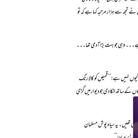
نے 
تجھ 
سے 
ہزار 
مرتبہ 
کہا 
ہے 
کہ 
تو 
۔۔۔ 
وہی 
جو 
بہت 
بڑا 
آدمی 
تھا۔۔۔ 
کیوں 
نہیں 
ہے!‘‘ 
قمیص 
کو 
کالا 
رنگ 
وں 
کے 
ساتھ 
لٹکا 
دی 
جو 
دیوار 
میں 
گڑی 
رہی 
تھیں۔ 
یہ 
سیاہ 
پوش 
مسلمان 