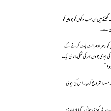
 
گھنٹے 
میں 
ان 
سب 
لوگوں 
کو 
جو 
دن 
کو 
 
ہے۔ 
 
کو 
ادھر 
ادھر 
الٹ 
پلٹ 
کرنے 
کے 
کی 
بیوی 
جو 
دن 
بھر 
کی 
تھکی 
ماندی 
ایک 
و؟‘‘ 
 
مسلنا 
شروع 
کردیا۔اس 
کی 
بیوی 
رے 
اٹھ 
کھڑی 
ہوئی، 
’’کیا 
مارا 
ماری 