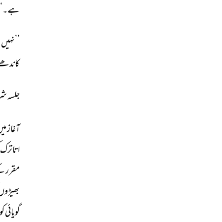
ہے۔‘‘ 
’’نہیں،
کاندھے
جلسہ 
شر
آغاز 
میں
اتاترک 
مقرر 
کے
بھیڑوں 
گویائی 
کو 