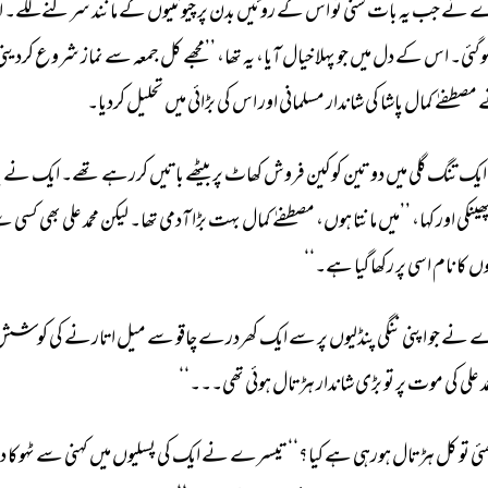
 
نے 
جب 
یہ 
بات 
سنی 
تو 
اس 
کے 
روئیں 
بدن 
پر 
چیونٹیوں 
کے 
مانند 
سرکنے 
لگے۔ 
ا
وگئی۔ 
اس 
کے 
دل 
میں 
جو 
پہلا 
خیال 
آیا، 
یہ 
تھا، 
’’مجھے 
کل 
جمعہ 
سے 
نماز 
شروع 
کردینی
 
مصطفےٰ 
کمال 
پاشا 
کی 
شاندار 
مسلمانی 
اور 
اس 
کی 
بڑائی 
میں 
تحلیل 
کردیا۔ 
ایک 
تنگ 
گلی 
میں 
دو 
تین 
کوکین 
فروش 
کھاٹ 
پر 
بیٹھے 
باتیں 
کررہے 
تھے۔ 
ایک 
نے 
پ
ھینکی 
اور 
کہا، 
’’میں 
مانتا 
ہوں، 
مصطفےٰ 
کمال 
بہت 
بڑا 
آدمی 
تھا۔ 
لیکن 
محمد 
علی 
بھی 
کسی 
سے
وں 
کا 
نام 
اسی 
پر 
رکھا 
گیا 
ہے۔‘‘ 
 
نے 
جو 
اپنی 
ننگی 
پنڈلیوں 
پر 
سے 
ایک 
کھردرے 
چاقو 
سے 
میل 
اتارنے 
کی 
کوشش 
د 
علی 
کی 
موت 
پر 
تو 
بڑی 
شاندار 
ہڑتال 
ہوئی 
تھی۔۔۔‘‘ 
ئی 
تو 
کل 
ہڑتال 
ہورہی 
ہے 
کیا؟‘‘ 
تیسرے 
نے 
ایک 
کی 
پسلیوں 
میں 
کہنی 
سے 
ٹہوکا 
دی