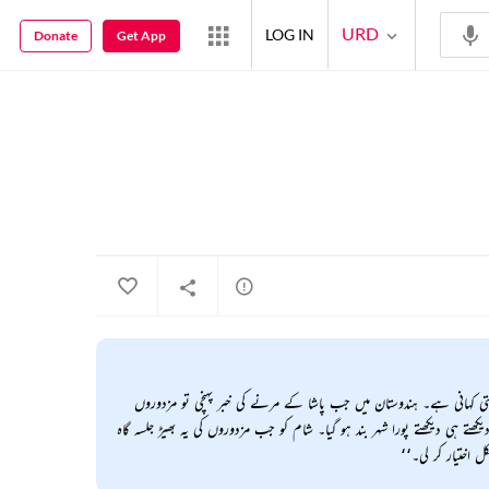
URD
LOG IN
Donate
Get App
کہانی ہے۔ ہندوستان میں جب پاشا کے مرنے کی خبر پہنچی تو مزدوروں
تے ہی دیکھتے پورا شہر بند ہو گیا۔ شام کو جب مزدوروں کی یہ بھیڑ جلسہ گاہ
 اختیار کر لی۔‘‘