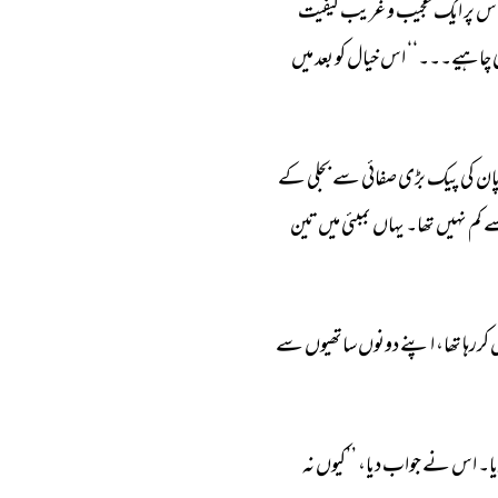
س 
پر 
ایک 
عجیب 
و 
غریب 
کیفیت 
 
چاہیے۔۔۔‘‘ 
اس 
خیال 
کو 
بعد 
میں 
ان 
کی 
پیک 
بڑی 
صفائی 
سے 
بجلی 
کے 
 
کم 
نہیں 
تھا۔ 
یہاں 
بمبئی 
میں 
تین 
کررہا 
تھا، 
اپنے 
دونوں 
ساتھیوں 
سے 
ا۔ 
اس 
نے 
جواب 
دیا، 
’’کیوں 
نہ 