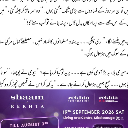
ں 
تو 
ان 
ہر 
روز 
کے 
فسادوں 
سے 
بڑی 
تنگ 
آگئی 
ہوں۔‘‘ 
وہ 
سر 
پکڑ 
کر 
بیٹھ 
گئی، 
’’میں 
 
کے 
اس 
محلے 
سے 
اپنامکان 
بدل 
ڈال 
،پر 
نہ 
جانے 
تو 
کب 
سنے 
گا!‘‘ 
 
میں 
ہنسنے 
لگا، 
’’اری 
پگلی۔۔۔ 
یہ 
ہندو 
مسلمانوں 
کا 
فساد 
نہیں۔ 
مصطفےٰ 
کمال 
مر 
گیا 
ہے
کے 
سوگ 
میں 
ہڑتال 
ہوگی۔‘‘ 
 
میری 
بلا، 
یہ 
بڑا 
آدمی 
کون 
ہے۔۔۔ 
پر 
یہ 
تو 
کیا 
کررہا 
ہے؟‘‘ 
بیوی 
نے 
پوچھا، 
’’سوتا 
 
ہوں۔۔۔ 
صبح 
ہمیں 
ہڑتال 
کرانے 
جانا 
ہے۔ 
‘‘یہ 
کہہ 
کر 
اس 
نے 
قمیص 
نچوڑ 
کر 
دو 
کیل
ں۔ 
 
روز 
صبح 
کو 
سیاہ 
پوش 
مسلمانوں 
کی 
ٹولیاں 
کالے 
جھنڈے 
لیے 
بازاروں 
میں 
چکر 
لگا 