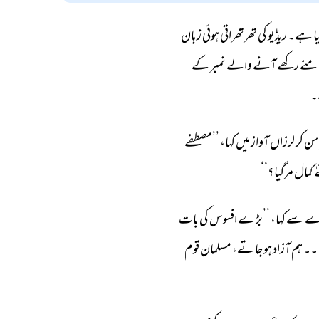
ا 
ہے۔ 
ریڈیو 
کی 
تھرتھراتی 
ہوئی 
زبان 
منے 
رکھے 
آنے 
والے 
نمبر 
کے 
 
سن 
کر 
لرزاں 
آواز 
میں 
کہا، 
’’مصطفےٰ 
 
کمال 
مرگیا؟‘‘ 
ے 
سے 
کہا، 
’’بڑے 
افسوس 
کی 
بات 
۔ 
ہم 
آزاد 
ہو 
جاتے، 
مسلمان 
قوم 