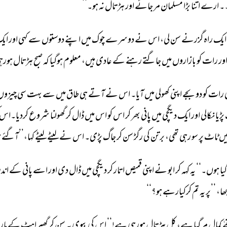
۔ 
ارے 
اتنا 
بڑا 
مسلمان 
مر 
جائے 
اور 
ہڑتال 
نہ 
ہو۔‘‘ 
ایک 
راہ 
گزرنے 
سن 
لی، 
اس 
نے 
دوسرے 
چوک 
میں 
اپنے 
دوستوں 
سے 
کہی 
اور 
ایک
ور 
رات 
کو 
بازاروں 
میں 
جاگتے 
رہنے 
کے 
عادی 
ہیں، 
معلوم 
ہوگیا 
کہ 
صبح 
ہڑتال 
ہورہی
 
رات 
کو 
دو 
بجے 
اپنی 
کھولی 
میں 
آیا۔ 
اس 
نے 
آتے 
ہی 
طاق 
میں 
سے 
بہت 
سی 
چیزوں
پڑیا 
نکالی 
اور 
ایک 
دیگچی 
میں 
پانی 
بھر 
کر 
اس 
کو 
اس 
میں 
ڈال 
کر 
گھولنا 
شروع 
کردیا۔اس 
یں 
ٹاٹ 
پر 
سو 
رہی 
تھی، 
برتن 
کی 
رگڑ 
سن 
کر 
جاگ 
پڑی۔ 
اس 
نے 
لیٹے 
لیٹے 
کہا،’’آگئے 
ہ
یا 
ہوں۔‘‘ 
یہ 
کہہ 
کر 
ابو 
نے 
اپنی 
قمیص 
اتار 
کر 
دیگچی 
میں 
ڈال 
دی 
اور 
اسے 
پانی 
کے 
اندر
ھا، 
’’پر 
یہ 
تم 
کرکیارہے 
ہو؟‘‘ 
 
کمال 
مر 
گیا 
ہے، 
کل 
ہڑتال 
ہورہی 
ہے!‘‘ 
اس 
کی 
بیوی 
یہ 
سن 
کر 
گھبراہٹ 
کے 
ما