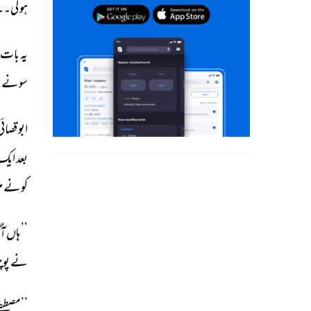
ہوگی۔۔
یہ 
بات 
سونے 
ا
ابو 
قصائی
بعد 
ایک 
کونے 
م
’’ 
ہاں 
آگ
نے 
پوچ
’’مصطفےٰ