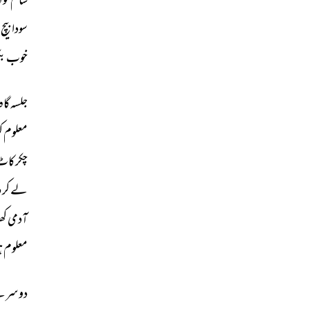
شام 
کو 
ا
سودا 
بیچ 
خوب 
بک
جلسہ 
گاہ 
معلوم 
ک
چکرکاٹ
لے 
کر 
د
آدمی 
کھ
معلوم 
ہ
دوسرے