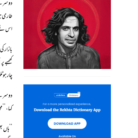
دوسرے
طاری 
ہ
اس 
نے
بازار 
کی 
کھمبے 
پر 
پ
چار 
ہوٹل
دوسرے
کہا، 
’’محم
’’ہاں 
بھ