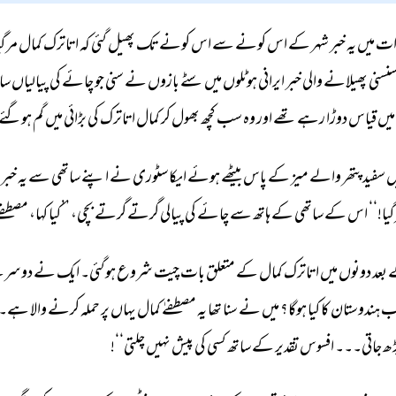
ات 
میں 
یہ 
خبر 
شہر 
کے 
اس 
کونے 
سے 
اس 
کونے 
تک 
پھیل 
گئی 
کہ 
اتاترک 
کمال 
مر 
گی
نسنی 
پھیلانے 
والی 
خبر 
ایرانی 
ہوٹلوں 
میں 
سٹے 
بازوں 
نے 
سنی 
جو 
چائے 
کی 
پیالیاں 
سا
میں 
قیاس 
دوڑا 
رہے 
تھے 
اور 
وہ 
سب 
کچھ 
بھول 
کر 
کمال 
اتاترک 
کی 
بڑائی 
میں 
گم 
ہوگئے۔
ں 
سفید 
پتھر 
والے 
میز 
کے 
پاس 
بیٹھے 
ہوئے 
ایکا 
سٹوری 
نے 
اپنے 
ساتھی 
سے 
یہ 
خبر 
گیا!‘‘ 
اس 
کے 
ساتھی 
کے 
ہاتھ 
سے 
چائے 
کی 
پیالی 
گرتے 
گرتے 
بچی، 
’’کیا 
کہا، 
مصطفےٰ
 
بعد 
دونوں 
میں 
اتاترک 
کمال 
کے 
متعلق 
بات 
چیت 
شروع 
ہوگئی۔ 
ایک 
نے 
دوسر
ب 
ہندوستان 
کا 
کیا 
ہوگا؟ 
میں 
نے 
سنا 
تھا 
یہ 
مصطفےٰ 
کمال 
یہاں 
پر 
حملہ 
کرنے 
والا 
ہے۔۔
ھ 
جاتی۔۔۔ 
افسوس 
تقدیر 
کے 
ساتھ 
کسی 
کی 
پیش 
نہیں 
چلتی‘‘! 