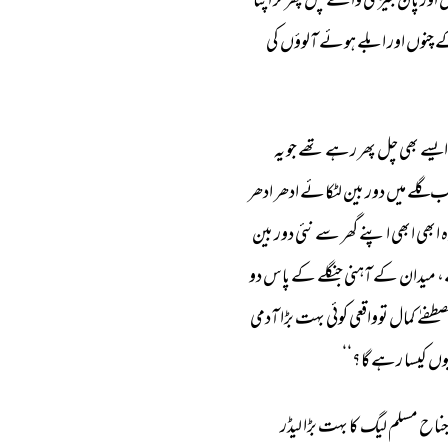
 
اور 
پان 
بیڑی 
والے 
چل 
پھر 
کر 
اپنا 
 
چنوں 
اور 
ابلے 
ہوئے 
آلوؤں 
کی 
ایسے 
بھی 
چل 
پھر 
رہے 
تھے 
جو 
یہ 
ب 
گلے 
میں 
دور 
بین 
لٹکائے 
ادھر 
ادھر 
 
ابھی 
ابھی 
اپنے 
گھر 
سے 
نئی 
دور 
بین 
 
میدان 
کے 
آہنی 
جنگلے 
کے 
پاس 
دو 
طفےٰ 
کمال 
توواقعی 
کوئی 
بہت 
بڑا 
آدمی 
وں 
کیسا 
رہے 
گا؟‘‘ 
ناح 
مسلم 
لیگ 
کا 
بہت 
بڑا 
لیڈر 