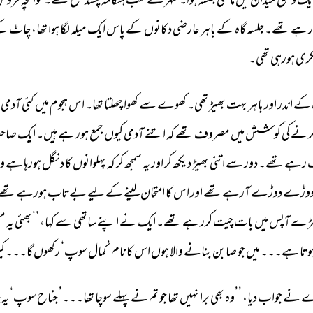
یک 
وسیع 
میدان 
میں 
ماتمی 
جلسہ 
ہوا۔ 
شہر 
کے 
سب 
ہنگامہ 
پسند 
جمع 
تھے۔ 
خوانچہ 
فروش
رہے 
تھے۔ 
جلسہ 
گاہ 
کے 
باہر 
عارضی 
دکانوں 
کے 
پاس 
ایک 
میلہ 
لگا 
ہوا 
تھا، 
چاٹ 
کے
ری 
ہورہی 
تھی۔ 
کے 
اندر 
اور 
باہر 
بہت 
بھیڑ 
تھی۔ 
کھوے 
سے 
کھوا 
چھلتا 
تھا۔ 
اس 
ہجوم 
میں 
کئی 
آدمی 
رنےکی 
کوشش 
میں 
مصروف 
تھے 
کہ 
اتنے 
آدمی 
کیوں 
جمع 
ہورہے 
ہیں۔ 
ایک 
صاح
 
رہے 
تھے۔ 
دور 
سے 
اتنی 
بھیڑ 
دیکھ 
کر 
اور 
یہ 
سمجھ 
کر 
کہ 
پہلوانوں 
کا 
دنگل 
ہورہا 
ہے 
وہ
وڑے 
دوڑے 
آرہے 
تھے 
اور 
اس 
کا 
امتحان 
لینے 
کے 
لیے 
بےتاب 
ہورہے 
تھے،
ڑے 
آپس 
میں 
بات 
چیت 
کررہے 
تھے۔ 
ایک 
نے 
اپنے 
ساتھی 
سے 
کہا، 
’’بھئی 
یہ 
مص
وتا 
ہے۔۔۔ 
میں 
جو 
صابن 
بنانے 
والا 
ہوں 
اس 
کا 
نام 
’کمال 
سوپ‘ 
رکھوں 
گا۔۔۔ 
کی
 
نے 
جواب 
دیا، 
’’وہ 
بھی 
برا 
نہیں 
تھا 
جو 
تم 
نے 
پہلے 
سوچا 
تھا۔۔۔’ 
جناح 
سوپ‘ 
یہ 
ج