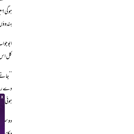
ہوگی؟می
ہندوؤں
ابو 
جواب
کل 
اس 
’’جانے
دے 
رہا
ہوئی 
تھی
دوسرے