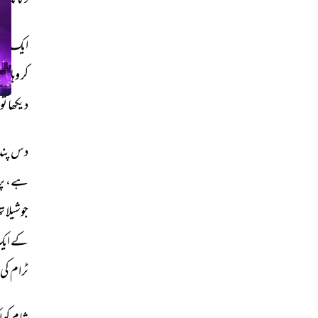
دکاندار
ایک 
ہند
کر 
وہاں 
دیکھا 
تو 
دس 
پند
ہے، 
پر
جوشیلا 
تھ
کے 
ایک
ٹرام 
کی 