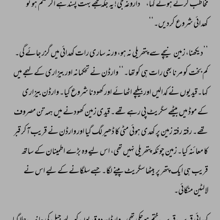
مخاطب 
کرتے 
ہوئے 
کہا، 
’’داروغہ 
جی! 
یہ 
جگہ 
مجھے 
بہت 
پسند 
ہے 
اگر 
حکم 
ہو 
تو 
کھدائی 
شروع 
کردیں۔‘‘ 
’’دیکھنا، 
زمین 
نیچے 
سے 
پتھریلی 
نہ 
ہو، 
ورنہ 
ساری 
رات 
کھدائی 
میں 
گزر 
جائے 
گی۔ 
کم 
بخت 
کو 
مرنا 
بھی 
رات 
ہی 
کو 
تھا۔‘‘ 
وارڈن 
نے 
تحکمانہ 
اور 
بیزاری 
کے 
لہجے 
میں 
کہا۔قیدیوں 
نے 
کدالیں 
اور 
بیلچے 
اٹھائے 
اور 
کھودنا 
شروع 
کیا۔ 
وارڈن 
بیزاری 
کے 
موڈ 
میں 
بیٹھے 
سگریٹ 
پی 
رہے 
تھے۔ 
قیدی 
زمین 
کھودنے 
میں 
ہمہ 
تن 
مصروف 
تھے۔ 
رفتہ 
رفتہ 
زمین 
پر 
کھدی 
ہوئی 
مٹی 
کا 
ڈھیر 
لگ 
گیا 
اور 
وارڈن 
نے 
قریب 
آکر 
قبر 
کا 
معائنہ 
کیا۔ 
زمین 
چونکہ 
پتھریلی 
نہیں 
تھی، 
اس 
لیے 
وہ 
بڑے 
اطمینان 
کے 
ساتھ 
قریب 
ہی 
ایک 
پتھر 
پر 
بیٹھا 
سگریٹ 
پینے 
لگا۔ 
جسےسلگانے 
کے 
لیے 
اس 
نے 
لالٹین 
منگائی۔ 