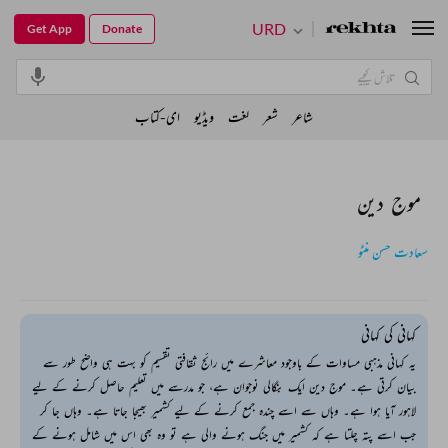
URD
Get App
Donate
شاعر
شعر
لغت
ویڈیو
ای-کتاب
موج دین
سعادت حسن منٹو
کہانی کی کہانی
یہ کہانی مذہبی مساوات کے باوجود معاشرے میں رائج ثقافتی تقسیم کو بہت ہی واضح طور سے
بیان کرتی ہے۔ موج دین ایک بنگالی نوجوان ہے، جو مدرسے میں تعلیم حاصل کرنے کے لیے
لاہور آیا ہوا ہے۔ وہاں سے اسے چندہ جمع کرنے کے لیے کشمیر بھیجا جاتا ہے۔ وہاں جا کر
جب اسے پتہ چلتا ہے کہ کشمیر میں جنگ ہونے والی ہے تو وہ بھی اس میں شامل ہونے کے