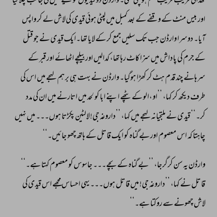
کھدائی 
قریب 
قریب 
ختم 
ہوچکی 
تھی۔ 
وارڈن 
دو 
قیدیوں 
کو 
لیے 
جیل 
کی 
جانب 
چلا 
گیا 
اور 
بیس 
منٹ 
کے 
وقفے 
کے 
بعد 
کمبل 
میں 
لپٹی 
ہوئی 
قیدی 
کی 
لاش 
لے 
کر 
واپس 
آیا۔ 
دوسرا 
وارڈن 
جب 
تک 
سلیں 
جمع 
کر 
کے 
لایا 
تھا۔ایک 
قیدی 
نے 
جو 
قتل 
کے 
جرم 
کی 
پاداش 
میں 
سزا 
کاٹ 
رہا 
تھا، 
کدالیں 
اور 
بیلچے 
اٹھائے 
اور 
قبر 
کے 
سرہانے 
چند 
قدم 
ہٹ 
کر 
کھڑا 
ہوگیا۔ 
وارڈن 
نے 
بہت 
ہی 
برہم 
لہجے 
میں 
اس 
کی 
طرف 
دیکھ 
کر 
کہا، 
’’او 
،الو 
کے 
پٹھے 
اپنے 
ابا 
کو 
لحد 
میں 
اتارنے 
میں 
ان 
کی 
مدد 
کر۔‘‘ 
قیدی 
نے 
ملتجیانہ 
لہجے 
میں 
کہا، 
’’داروغہ 
جی! 
لالٹین 
پکڑتا 
ہوں۔۔۔ 
میں 
نہیں 
چاہتا 
کہ 
اس 
معصوم 
اور 
بے 
گناہ 
کو 
ایک 
قاتل 
کے 
ہاتھ 
چھو 
جائیں۔‘‘ 
وارڈن 
یہ 
سن 
کرگرجا، 
’’بے 
گناہ 
کے 
بچے۔۔۔ 
جاسوس 
کو 
معصوم 
کہتا 
ہے۔‘‘ 
قاتل 
نے 
کہا، 
’’داروغہ 
جی! 
میں 
قاتل 
ہوں۔۔۔ 
یہی 
احساس 
مجھے 
اس 
قیدی 
کی 
لاش 
چھونے 
سے 
روکتا 
ہے۔‘‘ 