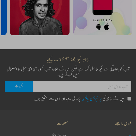
ریختہ نیوز لیٹر سبسکرائب کیجیے
آپ کو باقاعدگی سے کچھ حاصل کرنا ہے لیکن اس کے علاوہ آپ کسی بھی ای میل کا استعمال
نہیں کرتے ہیں۔
میں نے ریختہ کی
پرائیویسی پالیسی
پڑھ لی ہے اور اس سے متفق ہوں
فوری رابطے
معلومات