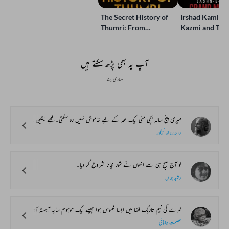
Jashn-e-Rekhta
The Secret History of
Irshad Kamil, B
Thumri: From
Kazmi and Top
Lucknow’s Courts to
Poets Live at t
Global Stages
e-Rekhta Lond
Mushaira
آپ یہ بھی پڑھ سکتے ہیں
ہماری پسند
میری پنج سالہ بچی منی ایک لمحہ کے لیے خاموش نہیں رہ سکتی۔ مجھے یقین ہے کہ اس نے اپنی تمام عمر میں ایک لمحہ بھی خاموشی میں ضائع نہیں کیا۔ اس کی ماں اکثر اس سے تنگ آکر اسے کوستی لیکن میں نہیں۔ میرے نزدیک منی کو خاموش دیکھنا غیر فطری بات ہے۔ میں اسے برداشت نہیں کر سکتا۔ اس لیے میں اس کے ساتھ ہمیشہ محبت بھری باتیں کرتا ہوں۔
رابندرناتھ ٹیگور
لو آج صبح ہی سے انہوں نے شور مچانا شروع کر دیا۔
رشید جہاں
کمرے کی نیم تاریک فضا میں ایسا محسوس ہوا جیسے ایک موہوم سایہ آہستہ آہستہ دبے پاؤں چھمن میاں کی مسہری کی طرف بڑھ رہا ہے۔
عصمت چغتائی