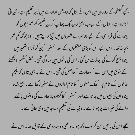
مجھے 
گفتگو 
کے 
دوران 
میں 
اس 
نے 
بتایا 
کہ 
وہ 
جس 
ادارے 
میں 
زیرِ 
تعلیم 
ہے،خیراتی 
ادارہ 
ہے، 
جہاں 
کے 
اربابِ 
اعلیٰ 
رسید 
بک 
چھاپ 
کر 
زیرِ 
تعلیم 
کم 
عمر 
بچوں 
کو 
چندے 
کی 
فراہمی 
کے 
لیے 
دوسرے 
شہروں 
میں 
بھیج 
دیتے 
ہیں۔ 
وہ 
چونکہ 
کم 
عمر 
بچہ 
نہ 
تھا۔ 
اس 
لیے 
اس 
کو 
بڑی 
مشکلوں 
کے 
بعد 
’’سفیر‘‘ 
بن 
کر 
آزاد 
کشمیر 
میں 
چندہ 
جمع 
کرنے 
کی 
اجازت 
مل 
گئی۔ 
اس 
کی 
باتوں 
میں 
سادگی 
تھی۔ 
محض 
کشمیر 
دیکھنے 
کے 
شوق 
میں 
اس 
نے 
’’سفارت‘‘ 
حاصل 
کی 
تھی۔ 
اس 
نے 
یہ 
بھی 
بتا 
دیا 
کہ 
یتیم 
خانوں 
کے 
نام 
پر 
’’بھک 
منگوں‘‘ 
کا 
نام 
اداروں 
نے 
سفیر 
رکھا 
ہے۔ 
جمع 
شدہ 
چندہ 
ان 
کی 
جیبوں 
میں 
جاتا 
ہے 
اور 
’’سفیر‘‘ 
کا 
گزارہ 
چڑھاوے 
کی 
دیگوں 
یا 
محلے 
والے 
کی 
خیرات 
پر 
ہوتا 
ہے۔ 
دینیات 
کی 
تعلیم 
مساجد 
میں 
دی 
جاتی 
ہے۔ 
مجھے 
اس 
کی 
باتیں 
سن 
کربہت 
دکھ 
ہوا۔ 
واقعی 
وہ 
ہمدردی 
کے 
قابل 
تھا۔ 
اس 
نے 