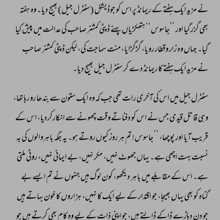
نے 
مزید 
ایک 
ہفتے 
کے 
ریمانڈ 
پر 
اس 
کو 
جوڈیشل 
(سنٹرل 
جیل) 
بھیج 
دیا۔ 
وہ 
ہفتہ 
بھی 
گزر 
گیا 
اور 
’’جاسوس‘‘ 
ہتھکڑیاں 
پہنے 
ڈپٹی 
کمشنر 
صاحب 
کی 
عدالت 
میں 
پیش 
کیا 
گیا۔ 
جہاں 
وہ 
زار 
وقطار 
رویا، 
گڑگڑایا، 
منت 
سماجت 
کی، 
لیکن 
ڈپٹی 
کمشنر 
صاحب 
نے 
مزید 
ایک 
ہفتے 
کا 
ریمانڈ 
دے 
کر 
سنٹرل 
جیل 
بھیج 
دیا۔ 
سنٹرل 
جیل 
میں 
اس 
کی 
آخری 
رات 
تھی 
جب 
کہ 
وہ 
ایک 
ستون 
سے 
بندھا 
رو 
رہا 
تھا، 
وہی 
قاتل 
قیدی 
جس 
نے 
اس 
کو 
دفناتے 
وقت 
چھونے 
سے 
انکارکردیا، 
اس 
کے 
قریب 
آیا 
اور 
پوچھا، 
’’جاسوس! 
تم 
ہر 
روز 
کیوں 
روتے 
ہو۔ 
یہ 
جگہ 
باہروالوں 
کی 
بہ 
نسبت 
بہت 
اچھی 
ہے۔ 
یہاں 
جھوٹ 
نہیں، 
مکر 
نہیں، 
بے 
ایمانی 
نہیں، 
روٹی 
ملتی 
ہے۔ 
اس 
کے 
مقابلے 
میں 
باہر 
دیکھو، 
کون 
لوگ 
ہیں 
جنہوں 
نے 
تم 
ایسے 
بے 
گناہ 
کو 
بھی 
یہاں 
بھیجا، 
جو 
اقتدار 
کے 
لیے 
ایک 
کا 
نہیں، 
ہزاروں 
کا 
خون 
بہاتے 
ہیں 
جو 
دن 
دہاڑے 
ڈاکے 
ڈالتے 
ہیں، 
جو 
اپنی 
ذات 
کے 
لیے 
وہ 
کام 
بھی 
کرتے 
ہیں 
جو 