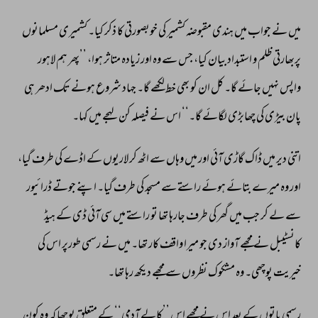
میں 
نے 
جواب 
میں 
ہندی 
مقبوضہ 
کشمیر 
کی 
خوبصورتی 
کا 
ذکر 
کیا۔ 
کشمیری 
مسلمانوں 
پربھارتی 
ظلم 
و 
استبداد 
بیان 
کیا، 
جس 
سے 
وہ 
اور 
زیادہ 
متاثر 
ہوا، 
’’پھر 
ہم 
لاہور 
واپس 
نہیں 
جائے 
گا۔ 
کل 
ان 
کو 
بھی 
خط 
لکھے 
گا۔ 
جہاد 
شروع 
ہونے 
تک 
ادھر 
ہی 
پان 
بیڑی 
کی 
چھابڑی 
لگائے 
گا۔‘‘ 
اس 
نے 
فیصلہ 
کن 
لہجے 
میں 
کہا۔ 
اتنی 
دیر 
میں 
ڈاک 
گاڑی 
آئی 
اور 
میں 
وہاں 
سے 
اٹھ 
کر 
لاریوں 
کے 
اڈے 
کی 
طرف 
گیا، 
اور 
وہ 
میرے 
بتائے 
ہوئے 
راستے 
سے 
مسجد 
کی 
طرف 
گیا۔ 
اپنے 
جوتے 
ڈرائیور 
سے 
لے 
کر 
جب 
میں 
گھر 
کی 
طرف 
جارہا 
تھا 
تو 
راستے 
میں 
سی 
آئی 
ڈی 
کے 
ہیڈ 
کانسٹیبل 
نے 
مجھے 
آواز 
دی 
جو 
میرا 
واقف 
کار 
تھا۔ 
میں 
نے 
رسمی 
طورپر 
اس 
کی 
خیریت 
پوچھی۔ 
وہ 
مشکوک 
نظروں 
سے 
مجھے 
دیکھ 
رہا 
تھا۔ 
رسمی 
باتوں 
کے 
بعد 
اس 
نے 
مجھے 
اس 
’’کالے 
آدمی‘‘ 
کے 
متعلق 
پوچھا 
کہ 
وہ 
کون 