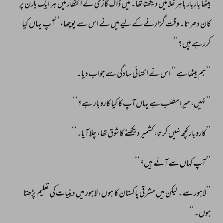
بیٹھا 
باربار 
باہر 
خلا 
میں 
دیکھتا 
تھا۔ 
میں 
ڈاک 
گاڑی 
کے 
انتظار 
میں 
ہر 
ایک 
ہارن 
پر 
کان 
دھرتا۔ 
وقت 
گزارنے 
کے 
لیے 
میں 
نے 
اس 
سے 
پوچھا، 
’’آپ 
یہاں 
کیا 
کررہے 
ہیں؟‘‘ 
’’ہم 
بیٹھا 
ہے‘‘ 
اس 
نے 
انتہائی 
سادگی 
سے 
جواب 
دیا۔ 
’’ 
نہیں، 
میرا 
مطلب 
ہے 
یہاں 
آپ 
کا 
کیا 
کاروبار 
ہے؟‘‘ 
’’کاروبار 
کچھ 
نہیں 
کرتا، 
کشمیر 
دیکھنے 
کا 
شوق 
تھا، 
چلا 
آیا۔‘‘ 
’’ 
آپ 
کہاں 
سے 
آئے 
ہیں؟‘‘ 
’’لاہور 
سے۔ 
لیکن 
میں 
مشرقی 
پاکستان 
کا 
ہوں، 
لاہور 
میں 
دینیات 
کی 
تعلیم 
پڑھتا 
ہوں۔‘‘ 