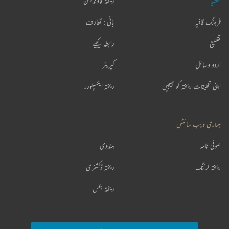
عطیہ
ریختہ فاؤنڈیشن
فرہنگ قافیہ
بانی : تعارف
تقطیع
رابطہ کیجیے
اردو وسائل
کیریئر
اپنی تخلیقات ریختہ کو بھیجیں
ریختہ ایکسپلورر
ہماری ویب سائٹس
صوفی نامہ
ہندوی
ریختہ لرننگ
ریختہ ڈکشنری
ریختہ بکس