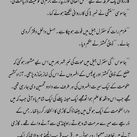
کارروائی 
یک 
طرفہ 
کے 
لیے 
مِسل 
اٹھائی 
اورریڈر 
سے 
جرم 
کی 
نوعیت 
دریافت 
کی، 
’’جاسوسی‘‘ 
منشی 
نے 
نمبر 
1 
کی 
کارروائی 
لکھتے 
ہوئے 
کہا۔ 
’’ملزم 
رات 
کو 
سنٹرل 
جیل 
میں 
فوت 
ہو 
چکا 
ہے۔ 
مِسل 
داخلِ 
دفتر 
کردی 
جائے۔‘‘ 
ڈپٹی 
کمشنر 
نے 
حکم 
دیا۔ 
’’جاسوس‘‘ 
کی 
سنٹرل 
جیل 
میں 
موت 
کی 
خبر 
شہر 
بھر 
میں 
اس 
لیے 
مشہور 
ہوگئی 
کہ 
ضلع 
کے 
ڈپٹی 
کمشنر 
اور 
پولیس 
کے 
افسروں 
نے 
اس 
کی 
نماز 
جنازہ 
پڑھی۔ 
آزاد 
کشمیر 
حکومت 
کے 
نیک 
سیرت 
افسروں 
کی 
ہر 
طرف 
سے 
داد 
و 
تحسین 
دی 
جارہی 
تھی۔ 
مجھے 
جب 
اس 
واقعہ 
کا 
علم 
ہوا 
تو 
مجھے 
ایک 
مہینہ 
پہلے 
کی 
ایک 
شام 
یاد 
آئی 
جب 
کہ 
میں 
دارالحکومت 
کے 
ایک 
ہوٹل 
میں 
بیٹھا 
ڈاک 
گاڑی 
کا 
انتظار 
کررہا 
تھا۔ 
جس 
کے 
ذریعے 
سے 
میرے 
مرمت 
شدہ 
جوتے 
راولپنڈی 
سے 
آنے 
والے 
تھے۔ 
گاڑی 
آنے 
میں 
خلافِ 
معمول 
دیر 
ہوئی۔ 
میں 
قریب 
قریب 
اٹھنے 
ہی 
والا 
تھا 
کہ 
ایک 