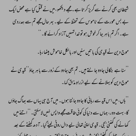
شیطان 
بھی 
کرنے 
سےگریز 
کرتا 
ہے۔ 
مجھے 
دیکھو 
،میں 
نے 
قتل 
کیا 
ہے 
محض 
ایک 
بے 
بس 
عورت 
کے 
ناموس 
کے 
تحفظ 
کے 
لیے۔ 
بہر 
حال 
مجھے 
تم 
سے 
ہمدردی 
ہے۔ 
اگر 
تم 
باہر 
جا 
کر 
خوش 
ہو 
تو 
خدا 
تمہیں 
آزاد 
کرائے 
گا۔‘‘ 
موج 
دین 
نے 
قیدی 
کی 
باتیں 
سنیں 
اور 
بالکل 
خاموش 
بیٹھا 
رہا۔ 
’’سنا 
ہے 
بنگالی 
جادو 
جانتے 
ہیں۔ 
تم 
بھی 
جادو 
کے 
زور 
سے 
باہر 
جاؤ‘‘ 
قیدی 
نے 
موج 
دین 
کو 
بہلانے 
کے 
لیے 
ازراہِ 
مذاق 
کہا۔ 
’’ہاں، 
میں 
اس 
قید 
سے 
رہائی 
کا 
جادو 
جانتا 
ہوں۔ 
میں 
آج 
ہی 
یہاں 
سے 
بھاگ 
جاؤں 
گا، 
بہت 
دور، 
جہاں 
سے 
دنیا 
کی 
کوئی 
طاقت 
مجھے 
واپس 
نہیں 
لاسکتی۔‘‘ 
اتنے 
میں 
کھانے 
کی 
گھنٹی 
بجی۔ 
قیدی 
اپنی 
تھالی 
لیے 
دال 
روٹی 
لینے 
گیا۔ 
آدھ 
گھنٹے 
کے 
بعد 