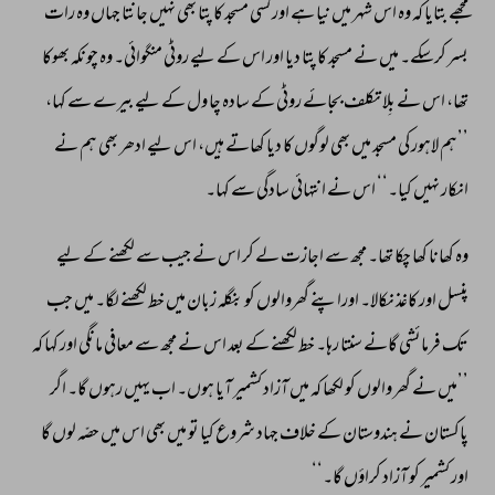
مجھے 
بتایا 
کہ 
وہ 
اس 
شہر 
میں 
نیا 
ہے 
اور 
کسی 
مسجد 
کا 
پتا 
بھی 
نہیں 
جانتا 
جہاں 
وہ 
رات 
بسر 
کرسکے۔ 
میں 
نے 
مسجد 
کا 
پتا 
دیا 
اور 
اس 
کے 
لیے 
روٹی 
منگوائی۔ 
وہ 
چونکہ 
بھوکا 
تھا، 
اس 
نے 
بِلا 
تکلف 
بجائے 
روٹی 
کے 
سادہ 
چا 
ول 
کے 
لیے 
بیرے 
سے 
کہا، 
’’ہم 
لاہور 
کی 
مسجد 
میں 
بھی 
لوگوں 
کا 
دیا 
کھاتے 
ہیں، 
اس 
لیے 
ادھر 
بھی 
ہم 
نے 
انکار 
نہیں 
کیا۔‘‘ 
اس 
نے 
انتہائی 
سادگی 
سے 
کہا۔ 
وہ 
کھانا 
کھا 
چکا 
تھا۔ 
مجھ 
سے 
اجازت 
لے 
کر 
اس 
نے 
جیب 
سے 
لکھنے 
کے 
لیے 
پنسل 
اور 
کاغذ 
نکالا۔ 
اوراپنے 
گھروالوں 
کو 
بنگلہ 
زبان 
میں 
خط 
لکھنے 
لگا۔ 
میں 
جب 
تک 
فرمائشی 
گانے 
سنتا 
رہا۔ 
خط 
لکھنے 
کے 
بعد 
اس 
نے 
مجھ 
سے 
معافی 
مانگی 
اور 
کہا 
کہ 
’’میں 
نے 
گھر 
والوں 
کو 
لکھا 
کہ 
میں 
آزاد 
کشمیر 
آیا 
ہوں۔ 
اب 
یہیں 
رہوں 
گا۔ 
اگر 
پاکستان 
نے 
ہندوستان 
کے 
خلاف 
جہاد 
شروع 
کیا 
تو 
میں 
بھی 
اس 
میں 
حصّہ 
لوں 
گا 
اور 
کشمیر 
کو 
آزاد 
کراؤں 
گا۔‘‘ 