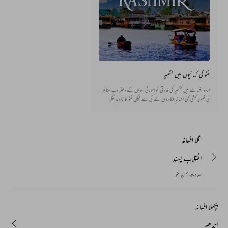
منٹو کی کہانیوں میں کشمیر
اردو افسانے میں کشمیر کی قدرتی خوبصورتی ،وہاں کے دلفریب مناظر
کی تصویر کشی کئی افسانہ نگاروں نے کی ہے لیکن منٹو کا زاویۂ نظر
مختلف تھا انھوں نے کشمیری عوام اور اس خطے کے مسائل کو محسوس
کرکے کچھ ایسی کہانیاں لکھیں جو ان کے دکھوں ، ان کے متعلق قائم
غلط فہمیوں اور ان کے ساتھ روا رکھے جانے والے غیر مساویانہ
رویے کو سامنے لاتی ہیں۔
اگلا افسانہ
انقلاب پسند
سعادت حسن منٹو
پچھلا افسانہ
اندھیر