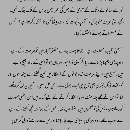
گہرے 
سانولے 
رنگ 
کے 
آدمی 
نے 
جس 
کی 
عمر 
تیس 
برس 
کے 
لگ 
بھگ 
تھی۔ 
مجھے 
اپنی 
طرف 
متوجہ 
کیا،’’ 
آپ 
بُوت 
ٹَیم 
سے 
بیٹھا 
کسی 
کا 
انتظار 
کرتا 
ہے؟‘‘ 
اس 
نے 
مسکراتے 
ہوئے 
استفسار 
کیا۔ 
’’بھئی 
عجیب 
مصیبت 
ہے۔ 
جوتا 
پھٹ 
جائے 
مظفر 
آباد 
میں 
تو 
مرمت 
کے 
لیے 
راولپنڈی 
بھیجنا 
پڑتا 
ہے۔ 
یا 
اگر 
کوئی 
ڈرائیور 
مہربان 
ہو 
تو 
اسی 
کے 
ہاتھ 
بھیج 
دیتے 
ہیں۔ 
آج 
میں 
اپنے 
مرمت 
شدہ 
جوتوں 
کے 
انتظار 
میں 
تین 
گھنٹے 
سے 
بیٹھا 
ہوں 
اور 
کم 
بخت 
ڈاک 
گاڑی 
بھی 
آج 
ہی 
لیٹ 
ہوئی 
ہے۔ 
خیر 
کل 
سہی۔‘‘میں 
یہ 
کہہ 
کر 
اٹھنے 
لگا 
تو 
اس 
نے 
مجھے 
چند 
منٹ 
مزید 
انتظار 
کرنے 
کے 
لیے 
کہا۔ 
میں 
اس 
اجنبی 
صورت 
کو 
دیکھتا 
رہا، 
جس 
کی 
آنکھوں 
میں 
اضطراب 
تھا۔ 
جس 
کے 
ہونٹ 
کچھ 
کہنے 
کے 
لیے 
بے 
تاب 
تھے۔ 
وہ 
بیڑی 
پر 
بیڑی 
پیے 
جارہا 
تھا 
اور 
میرے 
سامنے 
والی 
کرسی 
پر 