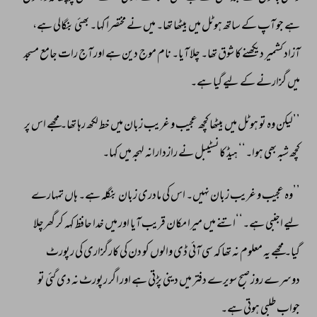
ہے 
جو 
آپ 
کے 
ساتھ 
ہوٹل 
میں 
بیٹھا 
تھا۔ 
میں 
نے 
مختصراً 
کہا۔ 
بھئی 
بنگالی 
ہے، 
آزاد 
کشمیر 
دیکھنے 
کا 
شوق 
تھا۔ 
چلا 
آیا۔ 
نام 
موج 
دین 
ہے 
اور 
آج 
رات 
جامع 
مسجد 
میں 
گزارنے 
کے 
لیے 
گیا 
ہے۔ 
’’لیکن 
وہ 
تو 
ہوٹل 
میں 
بیٹھا 
کچھ 
عجیب 
و 
غریب 
زبان 
میں 
خط 
لکھ 
رہا 
تھا۔ 
مجھے 
اس 
پر 
کچھ 
شبہ 
بھی 
ہوا۔‘‘ 
ہیڈ 
کانسٹیبل 
نے 
رازدارانہ 
لہجہ 
میں 
کہا۔ 
’’وہ 
عجیب 
و 
غریب 
زبان 
نہیں۔ 
اس 
کی 
مادری 
زبان 
بنگلہ 
ہے۔ 
ہاں 
تمہارے 
لیے 
اجنبی 
ہے۔‘‘اتنے 
میں 
میرا 
مکان 
قریب 
آیا 
اور 
میں 
خدا 
حافظ 
کہہ 
کر 
گھرچلا 
گیا۔ 
مجھے 
یہ 
معلوم 
نہ 
تھا 
کہ 
سی 
آئی 
ڈی 
والوں 
کو 
دن 
کی 
کارگزاری 
کی 
رپورٹ 
دوسرے 
روز 
صبح 
سویرے 
دفتر 
میں 
دینی 
پڑتی 
ہے 
اور 
اگر 
رپورٹ 
نہ 
دی 
گئی 
تو 
جواب 
طلبی 
ہوتی 
ہے۔ 