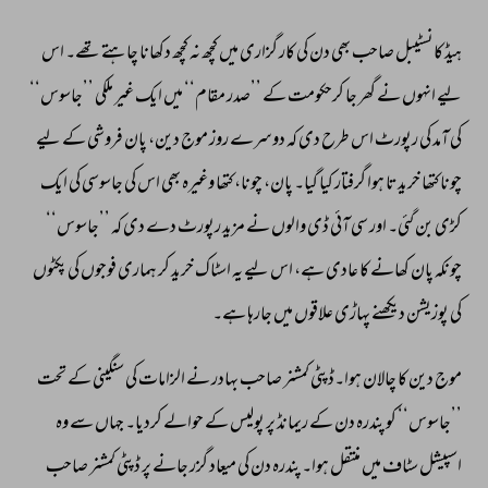
ہیڈ 
کانسٹیبل 
صاحب 
بھی 
دن 
کی 
کار 
گزاری 
میں 
کچھ 
نہ 
کچھ 
دکھانا 
چاہتے 
تھے۔ 
اس 
لیے 
انہوں 
نے 
گھر 
جا 
کرحکومت 
کے 
’’صدر 
مقام‘‘ 
میں 
ایک 
غیر 
ملکی 
’’جاسوس‘‘ 
کی 
آمد 
کی 
رپورٹ 
اس 
طرح 
دی 
کہ 
دوسرے 
روز 
موج 
دین، 
پان 
فروشی 
کے 
لیے 
چونا 
کتھا 
خریدتا 
ہوا 
گرفتار 
کیا 
گیا۔ 
پان، 
چونا، 
کتھا 
وغیرہ 
بھی 
اس 
کی 
جاسوسی 
کی 
ایک 
کڑی 
بن 
گئی۔ 
اور 
سی 
آئی 
ڈی 
والوں 
نے 
مزید 
رپورٹ 
دے 
دی 
کہ 
’’جاسوس‘‘ 
چونکہ 
پان 
کھانے 
کا 
عادی 
ہے، 
اس 
لیے 
یہ 
اسٹاک 
خرید 
کر 
ہماری 
فوجوں 
کی 
پکٹوں 
کی 
پوزیشن 
دیکھنے 
پہاڑی 
علاقوں 
میں 
جارہا 
ہے۔ 
موج 
دین 
کا 
چالان 
ہوا۔ڈپٹی 
کمشنر 
صاحب 
بہادر 
نے 
الزامات 
کی 
سنگینی 
کے 
تحت 
’’جاسوس‘‘ 
کو 
پندرہ 
دن 
کے 
ریمانڈ 
پر 
پولیس 
کے 
حوالے 
کردیا۔ 
جہاں 
سے 
وہ 
اسپیشل 
سٹاف 
میں 
منتقل 
ہوا۔ 
پندرہ 
دن 
کی 
میعاد 
گزر 
جانے 
پر 
ڈپٹی 
کمشنر 
صاحب 