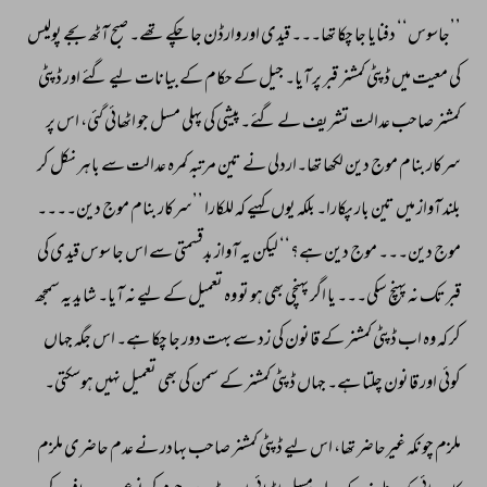
’’جاسوس‘‘ 
دفنایا 
جا 
چکا 
تھا۔۔۔ 
قیدی 
اور 
وارڈن 
جا 
چکے 
تھے۔ 
صبح 
آٹھ 
بجے 
پولیس 
کی 
معیت 
میں 
ڈپٹی 
کمشنر 
قبر 
پر 
آیا۔ 
جیل 
کے 
حکام 
کے 
بیانات 
لیے 
گئے 
اور 
ڈپٹی 
کمشنر 
صاحب 
عدالت 
تشریف 
لے 
گئے۔پیشی 
کی 
پہلی 
مسل 
جو 
اٹھائی 
گئی، 
اس 
پر 
سرکار 
بنام 
موج 
دین 
لکھا 
تھا۔اردلی 
نے 
تین 
مرتبہ 
کمرہ 
عدالت 
سے 
باہر 
نکل 
کر 
بلند 
آواز 
میں 
تین 
بار 
پکارا۔ 
بلکہ 
یوں 
کہیے 
کہ 
للکارا 
’’سرکار 
بنام 
موج 
دین۔۔۔۔ 
موج 
دین۔۔۔ 
موج 
دین 
ہے؟‘‘ 
لیکن 
یہ 
آواز 
بدقسمتی 
سے 
اس 
جا 
سوس 
قیدی 
کی 
قبرتک 
نہ 
پہنچ 
سکی۔۔۔ 
یا 
اگر 
پہنچی 
بھی 
ہو 
تو 
وہ 
تعمیل 
کے 
لیے 
نہ 
آیا۔ 
شاید 
یہ 
سمجھ 
کر 
کہ 
وہ 
اب 
ڈپٹی 
کمشنر 
کے 
قانون 
کی 
زد 
سے 
بہت 
دور 
جا 
چکا 
ہے۔ 
اس 
جگہ 
جہاں 
کوئی 
اور 
قانون 
چلتا 
ہے۔ 
جہاں 
ڈپٹی 
کمشنر 
کے 
سمن 
کی 
بھی 
تعمیل 
نہیں 
ہوسکتی۔ 
ملزم 
چونکہ 
غیرحاضر 
تھا، 
اس 
لیے 
ڈپٹی 
کمشنر 
صاحب 
بہادر 
نے 
عدم 
حاضری 
ملزم 