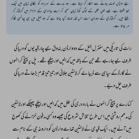
لیے واپس لوٹ جانے سے انکار کر دیتا ہے۔ وہ مدرسے کے سربراہ کو بنگالی زبان میں ایک
خط لکھتا ہے، جسے خفیہ محکمہ کے لوگ کوڈ زبان سمجھ کر اسے جاسوسی کے الزام میں گرفتار کر
لیتے ہیں۔ گرفتاری کے دوران اسے اس قدر ٹارچر کیا جاتا ہے کہ وہ جیل میں ہی پھانسی لگاکر
مر جاتا ہے۔
رات 
کی 
تاریکی 
میں 
سنٹرل 
جیل 
کے 
دو 
وارڈن 
بندوق 
لیے 
چار 
قیدیوں 
کو 
دریا 
کی 
طرف 
لیے 
جارہے 
تھے 
جن 
کے 
ہاتھ 
میں 
کدالیں 
اور 
بیلچے 
تھے۔ 
پل 
پرپہنچ 
کر 
انہوں 
نے 
گارڈکے 
سپاہی 
سے 
ڈبیا 
لے 
کر 
لالٹین 
جلائی 
اور 
تیز 
تیز 
قدم 
بڑھاتے 
دریا 
کی 
طرف 
چل 
دیے۔ 
کنارے 
پر 
پہنچ 
کر 
انہوں 
نے 
بارہ 
دری 
کی 
بغل 
میں 
کدالیں 
اور 
بیلچے 
پھینکے 
اور 
لالٹین 
کی 
مدھم 
روشنی 
میں 
اس 
طرح 
تلاش 
شروع 
کی 
جیسے 
وہ 
کسی 
مدفون 
خزانے 
کی 
کھوج 
میں 
آئے 
ہیں۔ 
ایک 
قیدی 
نے 
لالٹین 
تھامے 
وارڈن 
کو 
داروغہ 
جی 
کے 
نام 
سے 