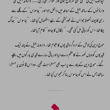
اچانک 
جیل 
کی 
گھنٹی 
بجنی 
شروع 
ہوئی 
اور 
متواتر 
بجتی 
رہی۔۔۔ 
داروغہ 
جیل 
کئی 
وارڈنوں 
کے 
ساتھ 
جیل 
کے 
احاطہ 
میں 
داخل 
ہوا 
اور’’جاسوس‘‘کے 
گلے 
سے 
رسی 
کا 
پھندا 
کھولا 
جو 
اس 
نے 
خود 
کشی 
کے 
لیے 
استعمال 
کیا 
تھا۔ 
’’جاسوس‘‘ 
بھاگ 
چکا 
تھا، 
اس 
کو 
رہائی 
مل 
گئی 
تھی۔ 
’’بنگال 
کا 
جادو‘‘ 
کام 
آیا 
تھا۔ 
موج 
دین 
کی 
لاش 
کے 
اردگرد 
قیدیوں 
کا 
ہجوم 
تھا۔ 
داروغہ 
جیل 
نے 
چند 
ایک 
قیدیوں 
کو 
وہاں 
ٹھہرنے 
کا 
حکم 
دے 
دیا 
اور 
باقی 
سارے 
قیدی 
بارکوں 
میں 
چلے 
گئے۔ 
موج 
دین 
کے 
چہرے 
پر 
اب 
بھی 
مسکراہٹ 
تھی۔ 
وہ 
اس 
قانون 
پر 
مسکرا 
رہا 
تھا 
جس 
نے 
اس 
کو 
جاسوس 
بنا 
کر 
محبوس 
کیا 
تھا۔ 