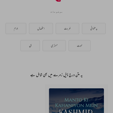
موضوعات
بدعنوانی
غربت
استحصال
جرم
موت
مسٹری
قید
یہ متن درج ذیل زمرے میں بھی شامل ہے