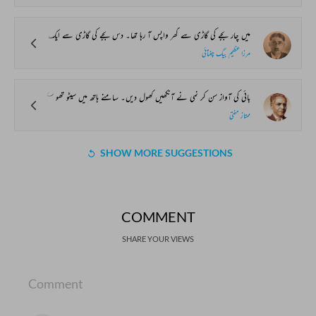
میں چار بجے کی گاڑی سے گھر واپس آ رہا تھا۔ دس بجے کی گاڑی سے ایک جگہ گیا تھا اور چونکہ اسی روز واپس آنا تھا لہٰذا میرے پاس اسباب وغیرہ کچھ نہ تھا۔ صرف ایک اسٹیشن رہ گیا تھا۔ گاڑی رکی تو میں نے دیکھا کہ ایک صاحب سیکنڈ کلاس کے ڈبے سے اترے۔ ان کا قد بلا مبالغہ چھ فٹ تھا۔ بڑی بڑی مونچھیں رعب دار چہرے پر ہوا سے ہل رہی تھیں۔ نیکر اور قمیص پہنے ہوئے پورے پہلوان معلوم ہوتے تھے۔ یہ کسی کا انتظار کر رہے تھے۔ دور سے انہوں نے ایک آدمی کو۔۔۔ جو کہ غالباً ان کا نوکر تھا، دیکھا۔ چشم زون میں ان کا چہرہ غضب ناک ہو گیا۔ میں برابر والے ڈیوڑھے درجے میں بیٹھا تھا۔ ایک صاحب نے ان خوفناک جوان کو دیکھا اور آپ ہی آپ کہا، ’’یہ خونی معلوم ہوتا ہے۔‘‘ میں نے ان کی طرف دیکھا اور پھر ان خوفناک حضرت کے غضب ناک چہرے کو دیکھا اور دل ہی دل میں ان کی رائے سے اتفاق کیا۔
مرزا عظیم بیگ چغتائی
بائی کی آواز سن کر نمی نے آنکھیں کھول دیں۔ سامنے ہاتھ میں سیٹو تھو سکوب لٹکائے اس کی سہیلی صفو کھڑی تھی۔
ممتاز مفتی
SHOW MORE SUGGESTIONS
COMMENT
SHARE YOUR VIEWS
Comment