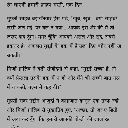
रंग 
लाएगी 
हमारी 
फ़ाक़ा 
मस्ती, 
एक 
दिन 
मुफ़्ती 
साहब 
बेइख़्तियार 
हंस 
पड़े, 
“ख़ूब, 
ख़ूब... 
क्यों 
साहब! 
रस्सी 
जल 
गई, 
पर 
बल 
न 
गया... 
आपके 
इस 
शेर 
की 
मैं 
तो 
ज़रूर 
दाद 
दूंगा। 
मगर 
चूँकि 
आपको 
असल 
और 
सूद, 
सबसे 
इक़रार 
है। 
अदालत 
मुद्दई 
के 
हक़ 
में 
फ़ैसला 
दिए 
बग़ैर 
नहीं 
रह 
सकती।” 
मिर्ज़ा 
ग़ालिब 
ने 
बड़ी 
संजीदगी 
से 
कहा, 
“मुद्दई 
सच्चा 
है, 
तो 
क्यों 
फ़ैसला 
उसके 
हक़ 
में 
न 
हो 
और 
मैंने 
भी 
सच्ची 
बात 
नस्र 
में 
न 
कही, 
नज़्म 
में 
कह 
दी।” 
मुफ़्ती 
सदर 
उद्दीन 
आज़ुर्दा 
ने 
काग़ज़ात 
क़ानून 
एक 
तरफ़ 
रखे 
और 
मिर्ज़ा 
ग़ालिब 
से 
मुख़ातिब 
हुए, 
“अच्छा, 
तो 
ज़र-ए-डिग्री 
मैं 
अदा 
कर 
दूँगा 
कि 
हमारी 
आपकी 
दोस्ती 
की 
लाज 
रह 