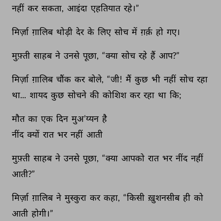
नहीं 
कर 
सकता, 
आइंदा 
एहतियात 
रहे।” 
मिर्ज़ा 
ग़ालिब 
थोड़ी 
देर 
के 
लिए 
सोच 
में 
ग़र्क़ 
हो 
गए। 
मुफ़्ती 
साहब 
ने 
उनसे 
पूछा, 
“क्या 
सोच 
रहे 
हैं 
आप?” 
मिर्ज़ा 
ग़ालिब 
चौंक 
कर 
बोले, 
“जी! 
मैं 
कुछ 
भी 
नहीं 
सोच 
रहा 
था... 
शायद 
कुछ 
सोचने 
की 
कोशिश 
कर 
रहा 
था 
कि; 
मौत 
का 
एक 
दिन 
मुअ’य्यन 
है 
नींद 
क्यों 
रात 
भर 
नहीं 
आती 
मुफ़्ती 
साहब 
ने 
उनसे 
पूछा, 
“क्या 
आपको 
रात 
भर 
नींद 
नहीं 
आती?” 
मिर्ज़ा 
ग़ालिब 
ने 
मुस्कुरा 
कर 
कहा, 
“किसी 
ख़ुशनसीब 
ही 
को 
आती 
होगी।” 