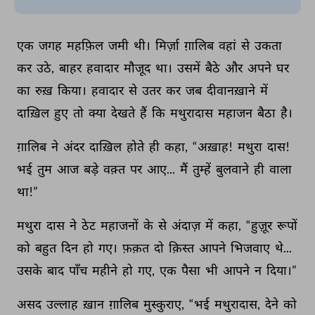
एक 
जगह 
महफ़िल 
जमी 
थी। 
मिर्ज़ा 
ग़ालिब 
वहां 
से 
उकता 
कर 
उठे, 
बाहर 
हवादार 
मौजूद 
था। 
उसमें 
बैठे 
और 
अपने 
घर 
का 
रुख़ 
किया। 
हवादार 
से 
उतर 
कर 
जब 
दीवानख़ाने 
में 
दाख़िल 
हुए 
तो 
क्या 
देखते 
हैं 
कि 
मथुरादास 
महाजन 
बैठा 
है। 
ग़ालिब 
ने 
अंदर 
दाख़िल 
होते 
ही 
कहा, 
“अख़ाह! 
मथुरा 
दास! 
भई 
तुम 
आज 
बड़े 
वक़्त 
पर 
आए... 
मैं 
तुम्हें 
बुलवाने 
ही 
वाला 
था!” 
मथुरा 
दास 
ने 
ठेट 
महाजनों 
के 
से 
अंदाज़ 
में 
कहा, 
“हुज़ूर 
रूपों 
को 
बहुत 
दिन 
हो 
गए। 
फ़क़त 
दो 
क़िस्त 
आपने 
भिजवाए 
थे... 
उसके 
बाद 
पाँच 
महीने 
हो 
गए, 
एक 
पैसा 
भी 
आपने 
न 
दिया।” 
असद 
उल्लाह 
ख़ान 
ग़ालिब 
मुस्कुराए, 
“भई 
मथुरादास, 
देने 
को 