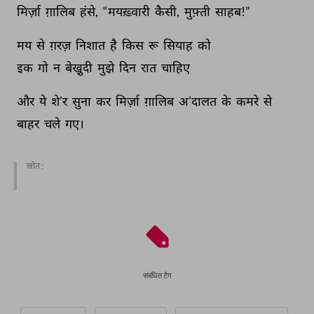
मिर्ज़ा 
ग़ालिब 
हंसे, 
“मयख़्वारी 
कैसी, 
मुफ़्ती 
साहब!” 
मय 
से 
ग़रज़ 
निशात 
है 
किस 
रू 
सियाह 
को 
इक 
गो 
न 
बेखु़दी 
मुझे 
दिन 
रात 
चाहिए 
और 
ये 
शे’र 
सुना 
कर 
मिर्ज़ा 
ग़ालिब 
अ’दालत 
के 
कमरे 
से 
बाहर 
चले 
गए। 
स्रोत :
संबंधित टैग