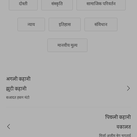
दोस्ती
संस्कृति
सामाजिक परिवर्तन
न्याय
इतिहास
संविधान
मानवीय मूल्य
अगली कहानी
झूटी कहानी
सआदत हसन मंटो
पिछली कहानी
वकालत
मिर्ज़ा अज़ीम बेग़ चुग़ताई