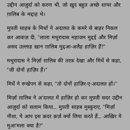
उद्दीन 
आज़ुर्दा 
को 
करना 
थी, 
जो 
ख़ुद 
बहुत 
अच्छे 
शायर 
और 
ग़ालिब 
के 
मद्दाह 
थे। 
मुफ़्ती 
साहब 
के 
मिर्धा 
ने 
अदालत 
के 
कमरे 
से 
बाहर 
निकल 
कर 
आवाज़ 
दी, 
“लाला 
मथुरादास 
महाजन 
मुद्दई 
और 
मिर्ज़ा 
असद 
उल्लाह 
ख़ान 
ग़ालिब 
मुद्दआ-अलैह 
हाज़िर 
हैं?” 
मथुरादास 
ने 
मिर्ज़ा 
ग़ालिब 
की 
तरफ़ 
देखा 
और 
मिर्धे 
से 
कहा, 
“जी 
दोनों 
हाज़िर 
हैं।” 
मिर्धे 
ने 
रूखेपन 
से 
कहा, 
“तो 
दोनों 
हाज़िर-ए-अदालत 
हों।” 
मिर्ज़ा 
ग़ालिब 
ने 
अ’दालत 
में 
हाज़िर 
हो 
कर 
मुफ़्ती 
सदर 
उद्दीन 
आज़ुर्दा 
को 
सलाम 
किया... 
मुफ़्ती 
साहब 
मुस्कुराए, 
“मिर्ज़ा 
नौशा, 
ये 
आप 
इस 
क़दर 
क़र्ज़ 
क्यों 
लिया 
करते 
हैं... 
आख़िर 
ये 
मुआ’मला 
क्या 
है?” 