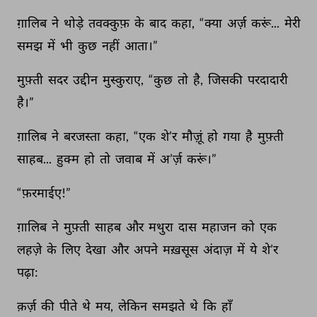
ग़ालिब 
ने 
थोड़े 
तवक्कुफ़ 
के 
बाद 
कहा, 
“क्या 
अर्ज़ 
करूं... 
मेरी 
समझ 
में 
भी 
कुछ 
नहीं 
आता।” 
मुफ़्ती 
सदर 
उद्दीन 
मुस्कुराए, 
“कुछ 
तो 
है, 
जिसकी 
परदादारी 
है।” 
ग़ालिब 
ने 
बरजस्ता 
कहा, 
“एक 
शे’र 
मौज़ूं 
हो 
गया 
है 
मुफ़्ती 
साहब... 
हुक्म 
हो 
तो 
जवाब 
में 
अ’र्ज़ 
करूं।” 
“फ़रमाईए!” 
ग़ालिब 
ने 
मुफ़्ती 
साहब 
और 
मथुरा 
दास 
महाजन 
को 
एक 
लहज़े 
के 
लिए 
देखा 
और 
अपने 
मख़सूस 
अंदाज़ 
में 
ये 
शे’र 
पढ़ा: 
क़र्ज़ 
की 
पीते 
थे 
मय, 
लेकिन 
समझते 
थे 
कि 
हाँ 