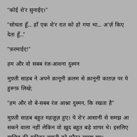
“कोई 
शे’र 
सुनाईए।” 
“सोचता 
हूँ... 
हाँ 
एक 
शे’र 
रात 
को 
हो 
गया 
था... 
अ’र्ज़ 
किए 
देता 
हूँ...” 
“फ़रमाईए!” 
हम 
और 
वो 
सबब 
रंज-आशना 
दुश्मन 
मुफ़्ती 
साहब 
ने 
अपने 
क़ानूनी 
क़लम 
से 
क़ानूनी 
काग़ज़ 
पर 
ये 
हुरूफ़ 
लिखे; 
“हम 
और 
वो 
बे-सबब 
रंज 
आश्ना 
दुश्मन, 
कि 
रखता 
है” 
मुफ़्ती 
साहब 
बहुत 
महज़ूज़ 
हुए। 
ये 
शे’र 
आसानी 
से 
समझ 
आ 
सकने 
वाला 
नहीं 
लेकिन 
वो 
ख़ुद 
बहुत 
बड़े 
शायर 
थे। 
इसलिए 