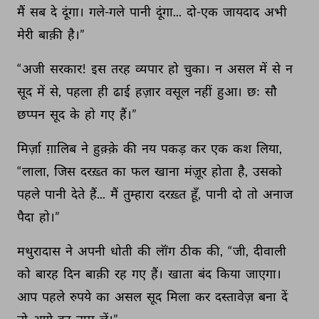
मैं 
सब 
दे 
दूंगा। 
गले-गले 
पानी 
दूंगा... 
दो-एक 
जायदाद 
अभी 
मेरी 
बाक़ी 
है।” 
“अजी 
सरकार! 
इस 
तरह 
व्यपार 
हो 
चुका। 
न 
असल 
में 
से 
न 
सूद 
में 
से, 
पहला 
ही 
ढाई 
हज़ार 
वसूल 
नहीं 
हुआ। 
छः 
सौ 
छप्पन 
सूद 
के 
हो 
गए 
हैं।” 
मिर्ज़ा 
ग़ालिब 
ने 
हुक़्क़े 
की 
नय 
पकड़ 
कर 
एक 
कश 
लिया, 
“लाला, 
जिस 
दरख़्त 
का 
फल 
खाना 
मंज़ूर 
होता 
है, 
उसको 
पहले 
पानी 
देते 
हैं... 
मैं 
तुम्हारा 
दरख़्त 
हूँ, 
पानी 
दो 
तो 
अनाज 
पैदा 
हो।” 
मथुरादास 
ने 
अपनी 
धोती 
की 
लॉंग 
ठीक 
की, 
“जी, 
दीवाली 
को 
बारह 
दिन 
बाक़ी 
रह 
गए 
हैं। 
खाता 
बंद 
किया 
जाएगा। 
आप 
पहले 
रुपये 
का 
असल 
सूद 
मिला 
कर 
दस्तावेज़ 
बना 
दें 