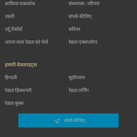
क़ाफ़िया शब्दकोश
संस्थापक : परिचय
तक़्ती
संपर्क कीजिए
उर्दू रीसोर्स
करियर
अपना काम रेख़्ता को भेजें
रेख़्ता एक्सप्लोरर
हमारी वेबसाइट्स
हिन्दवी
सूफ़ीनामा
रेख़्ता डिक्शनरी
रेख़्ता लर्निंग
रेख़्ता बुक्स
संपर्क कीजिए