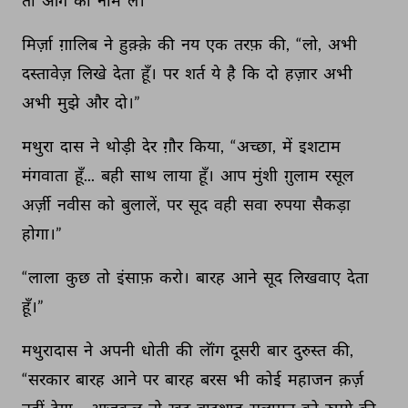
तो 
आगे 
का 
नाम 
लें।” 
मिर्ज़ा 
ग़ालिब 
ने 
हुक़्क़े 
की 
नय 
एक 
तरफ़ 
की, 
“लो, 
अभी 
दस्तावेज़ 
लिखे 
देता 
हूँ। 
पर 
शर्त 
ये 
है 
कि 
दो 
हज़ार 
अभी 
अभी 
मुझे 
और 
दो।” 
मथुरा 
दास 
ने 
थोड़ी 
देर 
ग़ौर 
किया, 
“अच्छा, 
में 
इशटाम 
मंगवाता 
हूँ... 
बही 
साथ 
लाया 
हूँ। 
आप 
मुंशी 
ग़ुलाम 
रसूल 
अर्ज़ी 
नवीस 
को 
बुलालें, 
पर 
सूद 
वही 
सवा 
रुपया 
सैकड़ा 
होगा।” 
“लाला 
कुछ 
तो 
इंसाफ़ 
करो। 
बारह 
आने 
सूद 
लिखवाए 
देता 
हूँ।” 
मथुरादास 
ने 
अपनी 
धोती 
की 
लॉंग 
दूसरी 
बार 
दुरुस्त 
की, 
“सरकार 
बारह 
आने 
पर 
बारह 
बरस 
भी 
कोई 
महाजन 
क़र्ज़ 