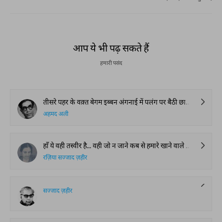
आप ये भी पढ़ सकते हैं
हमारी पसंद
तीसरे पहर के वक़्त बेगम इब्बन अंगनाई में पलंग पर बैठी छालिया कुतर रही थीं। सामने बावर्ची ख़ाना में मामा हंडिया बघार रही थी। जब ड्योढ़ी में किसी ने कुंडी खटखटाई तो बेगम इब्बन बोलीं, “अरी दिलचीन देखियो तो कौन खटखटा रहा है? इस शोर से तो नाक में दम आ गया।“ इतने में बाहर से आवाज़ आई, “मैं आ जाऊँ?“
अहमद अली
हाँ ये वही तस्वीर है... वही जो न जाने कब से हमारे खाने वाले कमरे में लगी थी... वही जो न जाने कब से हमारे खाने वाले कमरे में लगी थी... ये वही है, बड़ी सी भारी तस्वीर जो तक़रीबन आधे दीवार को घेरे थी, यही फ्रे़म उस वक़्त भी था, यही चौड़ा सुनहरी फ्रे़म जिसमें कटाव की जाली बनी थी। वैसे उसकी पालिश जा-ब-जा से घिस गई थी। लेकिन ख़ुद तस्वीर की रौनक़ में कोई फ़र्क़ नहीं आया था... पस-ए-मंज़र में स्याही और सुर्ख़ी का वही मेल था जैसे रात का बढ़ता हुआ अंधेरा, सूरज की डूबती हुई सुनहरी सुर्ख़ी पर बढ़ता चला आ रहा हो, सामने रखी मेज़ पर गहरे सब्ज़-रंग का मेज़-पोश जिसकी चमक से ज़ाहिर होता था कि पलश या मख़मल का है, उस पर रखा हुआ बड़ा सॉ कॅट गिलास का गोल फूलदान जिसके एक हिस्से पर खिड़की से आती हुई रोशनी की डलक पड़ रही थी, उससे लगा हुआ बड़े बड़े रंग बिरंगे गुलाबों का एक गुच्छा... और फूलदान के क़रीब, मेज़पोश पर पड़ा हुआ एक ज़र्द गुलाब!
रज़िया सज्जाद ज़हीर
सज्जाद ज़हीर