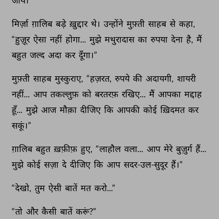
जाये।” 
मिर्ज़ा 
ग़ालिब 
बड़े 
ख़ुद्दार 
थे। 
उन्होंने 
मुफ़्ती 
साहब 
से 
कहा, 
“हुज़ूर 
ऐसा 
नहीं 
होगा... 
मुझे 
मथुरादास 
का 
रुपया 
देना 
है, 
मैं 
बहुत 
जल्द 
अदा 
कर 
दूँगा।” 
मुफ़्ती 
साहब 
मुस्कुराए, 
“हज़रत, 
रुपये 
की 
अदायगी, 
शायरी 
नहीं... 
आप 
तकल्लुफ़ 
को 
बरतरफ़ 
रखिए... 
मैं 
आपका 
मद्दाह 
हूँ... 
मुझे 
आज 
मौक़ा 
दीजिए 
कि 
आपकी 
कोई 
ख़िदमत 
कर 
सकूं।” 
ग़ालिब 
बहुत 
ख़फ़ीफ़ 
हुए, 
“लाहौल 
वला... 
आप 
मेरे 
बुज़ुर्ग 
हैं... 
मुझे 
कोई 
सज़ा 
दे 
दीजिए 
कि 
आप 
सदर-उल-सुदूर 
हैं।” 
“देखो, 
तुम 
ऐसी 
बातें 
मत 
करो...” 
“तो 
और 
कैसी 
बातें 
करूं?” 