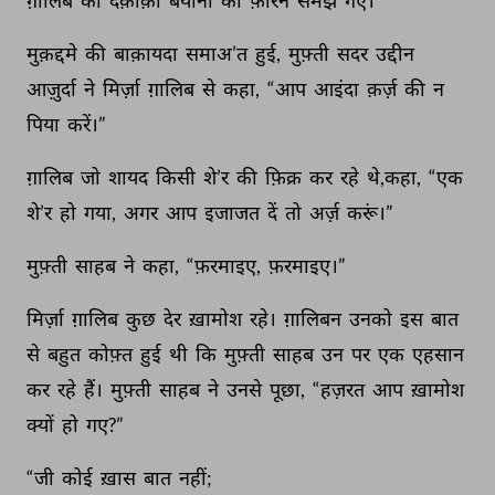
ग़ालिब 
की 
दक़ीक़ा 
बयानी 
को 
फ़ौरन 
समझ 
गए। 
मुक़द्दमे 
की 
बाक़ायदा 
समाअ’त 
हुई, 
मुफ़्ती 
सदर 
उद्दीन 
आज़ुर्दा 
ने 
मिर्ज़ा 
ग़ालिब 
से 
कहा, 
“आप 
आइंदा 
क़र्ज़ 
की 
न 
पिया 
करें।” 
ग़ालिब 
जो 
शायद 
किसी 
शे’र 
की 
फ़िक्र 
कर 
रहे 
थे,कहा, 
“एक 
शे’र 
हो 
गया, 
अगर 
आप 
इजाजत 
दें 
तो 
अर्ज़ 
करूं।” 
मुफ़्ती 
साहब 
ने 
कहा, 
“फ़रमाइए, 
फ़रमाइए।” 
मिर्ज़ा 
ग़ालिब 
कुछ 
देर 
ख़ामोश 
रहे। 
ग़ालिबन 
उनको 
इस 
बात 
से 
बहुत 
कोफ़्त 
हुई 
थी 
कि 
मुफ़्ती 
साहब 
उन 
पर 
एक 
एहसान 
कर 
रहे 
हैं। 
मुफ़्ती 
साहब 
ने 
उनसे 
पूछा, 
“हज़रत 
आप 
ख़ामोश 
क्यों 
हो 
गए?” 
“जी 
कोई 
ख़ास 
बात 
नहीं; 