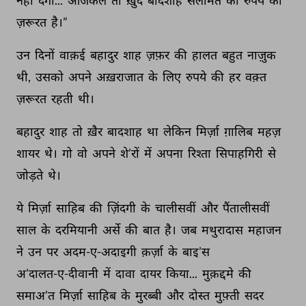
नहीं 
देगा... 
आजकल 
तो 
ख़ुद 
बादशाह 
सलामत 
को 
रुपये 
की 
ज़रूरत 
है।” 
उन 
दिनों 
वाक़ई 
बहादुर 
शाह 
ज़फ़र 
की 
हालत 
बहुत 
नाज़ुक 
थी, 
उसको 
अपने 
अख़राजात 
के 
लिए 
रुपये 
की 
हर 
वक़्त 
ज़रूरत 
रहती 
थी। 
बहादुर 
शाह 
तो 
ख़ैर 
बादशाह 
था 
लेकिन 
मिर्ज़ा 
ग़ालिब 
महज़ 
शायर 
थे। 
गो 
वो 
अपने 
शे’रों 
में 
अपना 
रिश्ता 
सिपाहगिरी 
से 
जोड़ते 
थे। 
ये 
मिर्ज़ा 
साहिब 
की 
ज़िंदगी 
के 
चालीसवीं 
और 
पैंतालीसवीं 
साल 
के 
दरमियानी 
अर्से 
की 
बात 
है। 
जब 
मथुरादास 
महाजन 
ने 
उन 
पर 
अदम-ए-अदाइगी 
क़र्ज़ा 
के 
बाइ’स 
अ’दालत-ए-दीवानी 
में 
दावा 
दायर 
किया... 
मुक़द्दमे 
की 
समाअ’त 
मिर्ज़ा 
साहिब 
के 
मुरब्बी 
और 
दोस्त 
मुफ़्ती 
सदर 