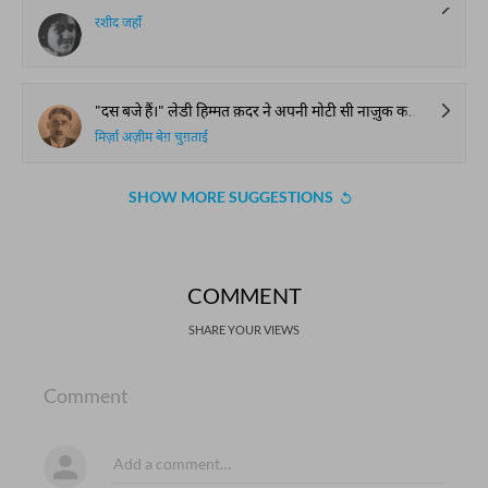
रशीद जहाँ
"दस बजे हैं।" लेडी हिम्मत क़दर ने अपनी मोटी सी नाज़ुक कलाई पर नज़र डालते हुए जमाही ली। नवाब हिम्मत क़दर ने अपनी ख़तरनाक मूंछों से दाँत चमका कर कहा। "ग्यारह, साढे़ गया बजे तक तो हम ज़रूर फ़ो... होनच... बिग..."
मिर्ज़ा अज़ीम बेग़ चुग़ताई
SHOW MORE SUGGESTIONS
COMMENT
SHARE YOUR VIEWS
Comment