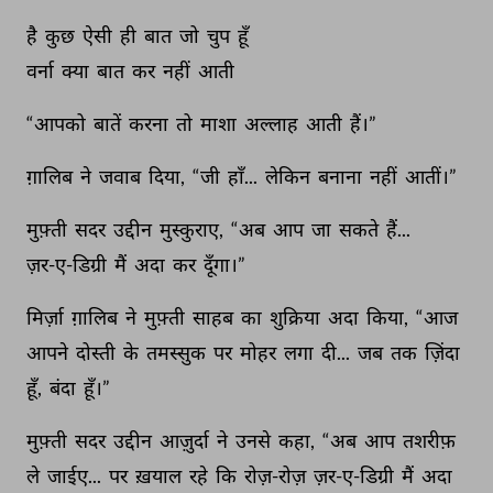
है 
कुछ 
ऐसी 
ही 
बात 
जो 
चुप 
हूँ 
वर्ना 
क्या 
बात 
कर 
नहीं 
आती 
“आपको 
बातें 
करना 
तो 
माशा 
अल्लाह 
आती 
हैं।” 
ग़ालिब 
ने 
जवाब 
दिया, 
“जी 
हाँ... 
लेकिन 
बनाना 
नहीं 
आतीं।” 
मुफ़्ती 
सदर 
उद्दीन 
मुस्कुराए, 
“अब 
आप 
जा 
सकते 
हैं... 
ज़र-ए-डिग्री 
मैं 
अदा 
कर 
दूँगा।” 
मिर्ज़ा 
ग़ालिब 
ने 
मुफ़्ती 
साहब 
का 
शुक्रिया 
अदा 
किया, 
“आज 
आपने 
दोस्ती 
के 
तमस्सुक 
पर 
मोहर 
लगा 
दी... 
जब 
तक 
ज़िंदा 
हूँ, 
बंदा 
हूँ।” 
मुफ़्ती 
सदर 
उद्दीन 
आज़ुर्दा 
ने 
उनसे 
कहा, 
“अब 
आप 
तशरीफ़ 
ले 
जाईए... 
पर 
ख़याल 
रहे 
कि 
रोज़-रोज़ 
ज़र-ए-डिग्री 
मैं 
अदा 