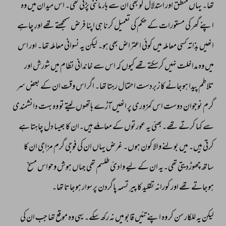
تھا۔ 
یہاں 
منطق 
اور 
استدلال 
کو 
بھی 
ان 
سے 
ہار 
ماننی 
پڑتی 
تھی۔ 
اس 
میدان 
میں 
وہ 
اپنے 
گھر 
کی 
مستورات 
کے 
حکم 
کی 
تعمیل 
کرنا 
ہی 
اپنا 
فرض 
سمجھتے 
تھے 
اور 
چاہے 
انھیں 
بذاتہ 
کسی 
معاملہ 
میں 
کوئی 
اعتراض 
بھی 
ہو۔ 
لیکن 
یہ 
نسوانی 
معاملہ 
تھا۔ 
اور 
اس 
میں 
وہ 
مداخلت 
نہیں 
کرسکتے 
تھے 
کیوں 
کہ 
اس 
سے 
خاندانی 
نظام 
میں 
شورش 
اور 
تلاطم 
پیدا 
ہوجانے 
کا 
زبردست 
احتمال 
رہتا 
تھا۔ 
اگر 
اس 
وقت 
ان 
کے 
بعض 
سر 
گرم 
نوجوان 
دوست 
اس 
کمزوری 
پر 
انھیں 
آڑے 
ہاتھوں 
لیتے 
تو 
وہ 
بہت 
دانشمندی 
سے 
کہا 
کرتے 
تھے۔بھئی 
یہ 
عورتوں 
کے 
معاملے 
ہیں۔ان 
کا 
جیسا 
دل 
چاہتا 
ہے 
کرتی 
ہیں۔ 
میں 
بولنے 
والا 
کون 
ہوں۔ 
غرض 
یہاں 
ان 
کی 
فوجی 
گرم 
مزاجی 
ان 
کا 
ساتھ 
چھوڑدیتی 
تھی۔یہ 
ان 
کے 
لیے 
وادئ 
طلسم 
تھی 
جہاں 
ہوش 
وحواس 
مسخ 
ہوجاتے 
تھے 
اور 
کورانہ 
تقلید 
کا 
پیر 
تسمہ 
پاگردن 
پر 
سوار 
ہوجاتا 
تھا۔ 
لیکن 
یہ 
للکار 
سن 
کر 
وہ 
اپنے 
تئیں 
قابو 
میں 
نہ 
رکھ 
سکے۔ 
یہی 
وہ 
موقع 
تھا 
جب 
ان 
کی 