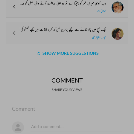
جب آدمی میری عمر کو پہنچتا ہے تو وہ اپنی وراثت آنے والی نسل کو دے کر جانے کی کو شش کرتا ہے۔ کچھ چیزیں ایسی ہوتی ہیں، جو انسان بد قسمتی سے ساتھ ہی سمیٹ کر لے جاتا ہے۔ مجھے اپنی جوانی کے واقعات اور اس سے پہلے کی زندگی کے حالات مختلف ٹکڑیوں میں ملتے ہیں۔ میں چاہتا ہوں کہ اب وہ آپ کے حوالے کر دوں، حالانکہ اس میں تاریخی نوعیت کا کوئی بڑا واقعہ آپ کو نہیں ملےگا لیکن معاشرتی زندگی کو بہ نظر غائر دیکھا جائے تو اس میں ہماری سیاسی زندگی کے بہت سے پہلو نمایاں نظر آئیں گے۔
اشفاق احمد
ایک صبح میں بالا خانے سے نیچے جارہی تھی کہ کمرہ ملاقات میں مجھے گفتگو کی آواز سنائی دی۔ جھانک کر دیکھا تو زبیدہ دادی ایک مخملی صوفے پر بیٹھی ہوئی اپنی ایک بوڑھی سہیلی سے کہہ رہی تھیں، ’’کل ہمارے خط کے جواب میں روحی کے والد کے پاس سے خط آگیا! وہ عنقریب یہاں آنے والے ہیں اور روحی کی شادی کر دینا چاہتے ہیں۔ یہ سن کر میرے ہاتھوں کے طوطے اڑ گیے۔ آنسوبے اختیار میرے رخسار پر بہہ نکلے، میں خود کو سنبھالنے کے لیے کسی قدر باغ کے زینے پر نکل آئی۔ زینے کے پاس سبز سبز دوب پر بیٹھ گئی۔ باغیچے میں مشرقی ممالک کا آفتاب چمک رہا تھا۔ خو ش رنگ مکھیاں حنا کے پھولوں پر بیٹھی رسیلے راگ گا رہی تھیں۔ پاس ہی شاہ بلوط پر کوئی ایک چھوٹا سا پرندہ بیٹھا سریلی سیٹیاں بجا رہا تھا۔ آہ۔۔۔ یہ کہیں میری ناکام زندگی پر نوحہ نہ کر رہا ہو! کہیں اسے میری بربادی کی خبر نہ پہنچ گئی ہو۔
حجاب امتیاز علی
SHOW MORE SUGGESTIONS
COMMENT
SHARE YOUR VIEWS
Comment