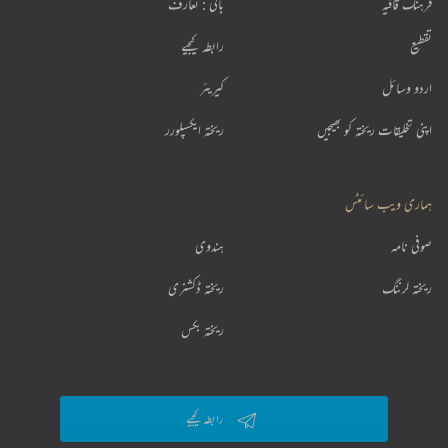
فرہنگ قافیہ
بانی : تعارف
تقطیع
رابطہ کیجیے
اردو وسائل
کیریئر
اپنی تخلیقات ریختہ کو بھیجیں
ریختہ ایکسپلورر
ہماری ویب سائٹس
صوفی نامہ
ہندوی
ریختہ لرننگ
ریختہ ڈکشنری
ریختہ بکس
رابطہ کیجیے