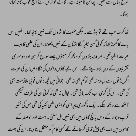
طرح 
یہاں 
سے 
ٹلیں۔ 
پھاگن 
کا 
مہینہ 
ہے۔گانے 
کو 
ترس 
گئے 
آج 
خوب 
گانا 
بجانا 
ہوگا۔ 
ٹھاکر 
صاحب 
تھے 
تو 
بوڑھے۔ 
لیکن 
ضعف 
کا 
اثر 
دل 
تک 
نہیں 
پہنچا 
تھا۔ 
انھیں 
اس 
بات 
کا 
گھمنڈ 
تھا 
کہ 
کوئی 
گہن 
بغیر 
گنگا 
اشنان 
کے 
نہیں 
چھوٹا۔ 
ان 
کی 
علمی 
قابلیت 
حیرت 
انگیزتھی۔ 
صرف 
پتروں 
کو 
دیکھ 
کر 
مہینوں 
پہلے 
سورج 
گرہن 
اور 
دوسری 
تقریبوں 
کے 
دن 
بتادیتے 
تھے۔ 
اس 
لیے 
گاؤں 
والوں 
کی 
نگاہ 
میں 
ان 
کی 
عزت 
اگر 
پنڈتوں 
سے 
زیادہ 
نہ 
تھی 
تو 
کم 
بھی 
نہ 
تھی۔جوانی 
میں 
کچھ 
دنوں 
فوجی 
ملازمت 
بھی 
کی 
تھی۔ 
اس 
کی 
گرمی 
اب 
تک 
باقی 
تھی۔ 
مجال 
نہ 
تھی 
کہ 
کوئی 
ان 
کی 
طرف 
تیکھی 
آنکھ 
سے 
دیکھ 
سکے۔ 
ایک 
مذکوری 
چپراسی 
کو 
ایسی 
علمی 
تنبیہ 
کی 
تھی 
جس 
کی 
نظیر 
قرب 
وجوار 
کے 
دس 
پانچ 
گاؤں 
میں 
بھی 
نہیں 
مل 
سکتی۔ 
ہمت 
اور 
حوصلہ 
کے 
کاموں 
میں 
اب 
بھی 
پیش 
قدمی 
کرجاتے 
تھے 
کسی 
کام 
کو 
مشکل 
بنادینا۔ 
ان 
کی 
ہمت 