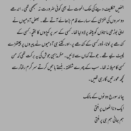
جنھیں 
تکلیف 
دینے 
کی 
ملک 
الموت 
نے 
بھی 
کوئی 
ضرورت 
نہ 
سمجھی 
تھی۔ 
اندھے 
دوسروں 
کی 
لکڑی 
کے 
سہارے 
قدم 
بڑھائے 
آتے 
تھے۔ 
بعض 
آدمیوں 
نے 
اپنی 
بوڑھی 
ماتاؤں 
کو 
پیٹھ 
پر 
لاد 
لیا 
تھا۔ 
کسی 
کے 
سر 
پر 
کپڑوں 
کا 
بقچہ، 
کسی 
کے 
کندھے 
پر 
لوٹا، 
ڈور 
کسی 
کے 
کندھے 
پر، 
اور 
کتنے 
ہی 
آدمیوں 
نے 
پیروں 
پر 
چیتھڑے 
لپیٹ 
لیے 
تھے۔ 
جوتے 
کہاں 
سے 
لائیں۔ 
مگرمذہبی 
جوش 
کی 
یہ 
برکت 
تھی 
کہ 
من 
کسی 
کا 
میلا 
نہ 
تھا۔ 
سب 
کے 
چہرے 
شگفتہ۔ 
ہنستے 
باتیں 
کرتے 
سرگرم 
رفتار 
سے 
کچھ 
عورتیں 
گارہی 
تھیں۔ 
چاند 
سورج 
دونوں 
کے 
مالک 
ایک 
دناانھوں 
پر 
بنتی 
ہم 
جانی 
ہم 
ہی 
پر 
بنتی 