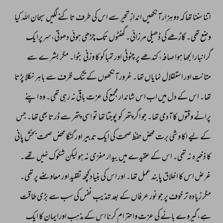
اتنا 
سننا 
تھا 
کہ 
دوہزار 
آنکھیں 
اندازِ 
تحیّر 
سے 
اس 
کی 
طرف 
تاکنے 
لگیں 
سبحان 
اللہ 
کیا 
وضع 
تھی۔ 
گاڑھے 
کی 
ڈھیلی 
مرزائی۔گھنٹوں 
تک 
چڑھی 
ہوئی 
دھوتی،سرپرایک 
گرانبارالجھا 
ہوا 
صافہ، 
کندھے 
پر 
چنوٹی 
اور 
تمباکو 
کا 
وزنی 
بٹوا۔ 
مگر 
بشر 
ے 
سے 
متانت 
اور 
استقلال 
نمایاں 
تھا۔ 
غرور 
آنکھوں 
کے 
تنگ 
ظرف 
سے 
باہر 
نکلا 
پڑتا 
تھا۔ 
اس 
کے 
دل 
میں 
اب 
اس 
شاندار 
مجمع 
کی 
عزت 
باقی 
نہ 
رہی 
تھی۔ 
وہ 
اپنے 
پرانے 
وقتوں 
کا 
آدمی 
تھا۔ 
جو 
اگرپتھر 
کو 
پوجتا 
تھا 
تو 
اسی 
پتھر 
سے 
ڈرتا 
بھی 
تھا۔ 
جس 
کے 
لیے 
اکا 
و 
شی 
برت 
محض 
حفظ 
صحت 
کی 
ایک 
تدبیر 
اور 
گنگا 
محض 
صحت 
بخش 
پانی 
کا 
ذخیرہ 
نہ 
تھی۔ 
اس 
کے 
عقیدے 
میں 
بیدار 
مغزی 
نہ 
ہو 
لیکن 
شکوک 
نہیں 
تھے۔ 
غرض 
اس 
کا 
اخلاق 
پابند 
عمل 
تھا۔ 
اور 
اس 
کی 
بنیادکچھ 
تقلید 
اور 
معاوضے 
پر 
تھی۔ 
مگر 
زیادہ 
تر 
خوف 
پر 
جو 
نور 
عرفاں 
کے 
بعد 
تہذیبِ 
نفس 
کی 
سب 
سے 
بڑی 
طاقت 
ہے،گیروے 
بانے 
کی 
عزت 
واحترام 
کرنا 
اس 
کے 
مذہب 
اورایمان 
کا 
ایک 