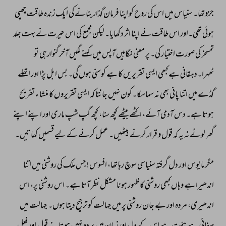
جزوتھا۔ 
سنیاس 
میں 
اس 
کی 
روح 
کو 
اپنا 
فرمان 
گذار 
بنانے 
کی 
ایک 
زندہ 
طاقت 
چھپی 
ہوئی 
تھی۔اور 
اس 
طاقت 
نے 
اپنا 
اثر 
دکھایا۔ 
لیکن 
مجمع 
کی 
اس 
حیرت 
نے 
بہت 
جلد 
تمسخر 
کی 
صورت 
اختیار 
کی۔ 
پر 
معنی 
نگاہیں 
آپس 
میں 
کہنے 
لگیں 
آخر 
گنوارہی 
تو 
ٹھہرا۔دہقانی 
ہے 
کبھی 
ایسی 
تقریریں 
کا 
ہے 
کوسنی 
ہوں 
گی۔ 
بس 
ابل 
پڑا 
اور 
اتھلے 
گڈے 
میں 
اتنا 
پانی 
بھی 
نہ 
سماسکا۔کون 
نہیں 
جانتا 
کہ 
ایسی 
تقریروں 
کا 
منشا 
ء 
تفریح 
ہوتا 
ہے۔ 
دس 
آدمی 
آئے، 
اکٹھے 
بیٹھے 
کچھ 
سنا، 
کچھ 
گپ 
شپ 
ماری 
اور 
اپنے 
اپنے 
گھر 
لوٹے 
نہ 
یہ 
کہ 
قول 
و 
قرار 
کرنے 
بیٹھیں۔ 
عمل 
کرنے 
کے 
لیے 
قسمیں 
کھاتیں۔ 
مگر 
مایوس 
اور 
دل 
گرفتہ 
سنیاسی 
سوچ 
رہا 
تھا، 
افسوس 
!جس 
ملک 
کی 
روشنی 
میں 
اتنا 
اندھیرا 
ہے 
وہاں 
کبھی 
روشنی 
کا 
ظہور 
ہونا 
مشکل 
نظر 
آتا 
ہے۔ 
اس 
روشنی 
پر، 
اس 
اندھیری، 
مردہ 
اور 
بے 
جان 
روشنی 
پر 
میں 
جہالت 
کو 
ترجیح 
دیتا 
ہوں۔ 
جہالت 
میں 