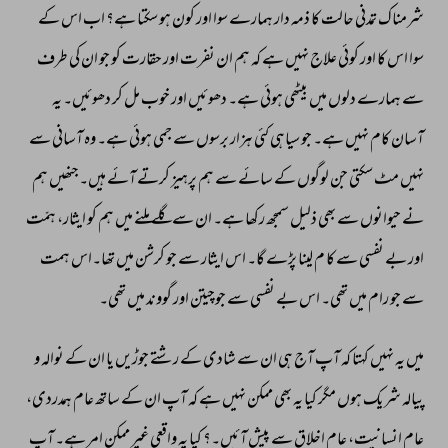
شرمناک 
تمدنی 
حالت 
کا 
ذمہ 
دار 
ہمارے 
سوا 
اور 
کون 
ہو 
سکتا 
ہے؟ 
اب 
اس 
کے 
سوا 
اس 
کا 
اور 
کوئی 
علاج 
نہیں 
ہے 
کہ 
ہم 
ان 
نفرت 
اور 
حقارت 
کو 
جو 
ان 
کی 
طرف 
سے 
ہمارے 
دلوں 
میں 
بیٹھی 
ہوئی 
ہے۔ 
دھوئیں 
اور 
خوب 
مل 
کر 
دھوئیں۔ 
یہ 
آسان 
کام 
نہیں 
ہے۔ 
جو 
سیاہی 
کئی 
ہزار 
برسوں 
سے 
جمی 
ہوئی 
ہے۔ 
وہ 
آسانی 
سے 
نہیں 
مٹ 
سکتی 
جن 
لوگوں 
کے 
سائے 
سے 
ہم 
پرہیز 
کرتے 
آئے 
ہیں۔جنھیں 
ہم 
نے 
حیوانوں 
سے 
بھی 
ذلیل 
سمجھ 
رکھا 
ہے۔ 
ان 
سے 
گلے 
ملنے 
میں 
ہم 
کو 
ایثار، 
ہمّت 
اور 
بے 
نفسی 
سے 
کا 
م 
لینا 
پڑے 
گا۔ 
اس 
ایثار 
سے 
جو 
کرشن 
میں 
تھا۔اس 
ہمت 
سے 
جو 
رام 
میں 
تھی۔ 
اس 
بے 
نفسی 
سے 
جوچیتن 
اور 
گووند 
میں 
تھی۔ 
میں 
یہ 
نہیں 
کہتا 
کہ 
آپ 
آج 
ہی 
ان 
سے 
شادی 
کے 
رشتے 
جوڑیں 
یا 
ان 
کے 
نوالہ 
و 
پیالہ 
شریک 
ہوں 
مگر 
کیا 
یہ 
بھی 
ممکن 
نہیں 
ہے 
کہ 
آپ 
ان 
کے 
ساتھ 
عام 
ہمدردی، 
عام 
انسانیت، 
عام 
اخلاق 
سے 
پیش 
آئیں۔؟ 
کیا 
یہ 
واقعی 
غیر 
ممکن 
امر 
ہے۔ 
آپ 