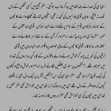
سنیاسی 
کی 
صدائے 
بلند 
فضا 
میں 
جاکر 
غائب 
ہوگئی۔ 
مگر 
مجمع 
میں 
کسی 
شخص 
کے 
دل 
تک 
نہ 
پہنچی۔ 
وہاں 
قومی 
فدائیوں 
کی 
کمی 
نہ 
تھی 
اسٹیجوں 
تماشے 
کھیلے 
والے 
کالجوں 
کے 
ہونہار 
نوجوان 
قوم 
کے 
نام 
پرمٹنے 
والے 
اخبار 
نویس، 
قومی 
جماعتوں 
کے 
ممبر، 
سکریٹری 
اور 
پریسیڈنٹ، 
رام 
اور 
کرشن 
کے 
سامنے 
سر 
جھکانے 
والے 
سیٹھ 
اور 
ساہوکار، 
قومی 
کا 
لجوں 
کے 
عالی 
حوصلہ 
پروفیسر 
اور 
اخبار 
وں 
میں 
قومی 
ترقیوں 
کی 
خبریں 
پڑھ 
کرخوش 
ہونے 
والے 
دفتروں 
کے 
کارکن 
ہزاروں 
کی 
تعداد 
میں 
موجود 
تھے۔ 
آنکھوں 
پر 
سنہری 
عینکیں 
لگائے 
فربہ 
اندام 
اور 
خوش 
وضع 
وکیلوں 
کی 
ایک 
فوج 
آراستہ 
تھی۔ 
مگر 
سنیاسی 
کی 
اس 
آتشیں 
تقریر 
پر 
ایک 
دل 
بھی 
نہ 
پگھلا۔ 
کیوں 
کہ 
وہ 
پتھر 
کے 
دل 
تھے 
جن 
میں 
دردوگداز 
نہ 
تھا 
جن 
میں 
خواہش 
تھی 
مگر 
عمل 
نہ 
تھا 
جن 
میں 
بچوں 
کی 
سی 
خواہش 
تھی 
مگر 
مردوں 
کا 
ارادہ 
نہ 
تھا۔ 