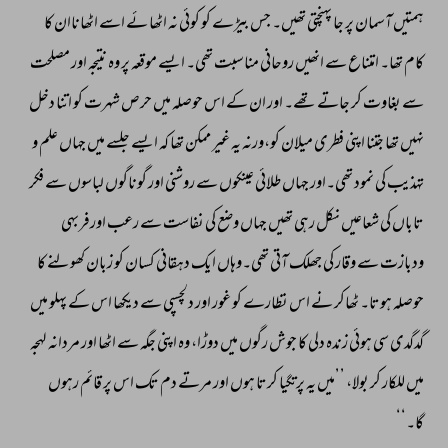
ہمتیں 
آسمان 
پر 
جا 
پہنچتی 
تھیں۔ 
جس 
بیڑے 
کو 
کوئی 
نہ 
اٹھا 
ئے 
اسے 
اٹھاناان 
کا 
کام 
تھا۔ 
امتناع 
سے 
انھیں 
روحانی 
مناسبت 
تھی۔ 
ایسے 
موقعہ 
پر 
وہ 
نتیجہ 
اور 
مصلحت 
سے 
بغاوت 
کر 
جاتے 
تھے۔ 
اور 
ان 
کے 
اس 
حوصلہ 
میں 
حرص 
شہرت 
کو 
اتنا 
دخل 
نہیں 
تھا 
جتنا 
اپنی 
فطری 
میلان 
کو،ورنہ 
یہ 
غیر 
ممکن 
تھا 
کہ 
ایسے 
جلسے 
میں 
جہاں 
علم 
و 
تہذیب 
کی 
نمود 
تھی۔اور 
جہاں 
طلائی 
عینکوں 
سے 
روشنی 
اور 
گوناگوں 
لباسوں 
سے 
فکر 
تاباں 
کی 
شعاعیں 
نکل 
رہی 
تھیں 
جہاں 
وضع 
کی 
نفاست 
سے 
رعب 
اورفربہی 
ودبازت 
سے 
وقار 
کی 
جھلک 
آتی 
تھی۔وہاں 
ایک 
دہقانی 
کسان 
کو 
زبان 
کھولنے 
کا 
حوصلہ 
ہوتا۔ 
ٹھاکر 
نے 
اس 
نظارے 
کو 
غور 
اور 
دلچسپی 
سے 
دیکھا 
اس 
کے 
پہلو 
میں 
گدگدی 
سی 
ہوئی 
زندہ 
دلی 
کا 
جوش 
رگوں 
میں 
دوڑا، 
وہ 
اپنی 
جگہ 
سے 
اٹھا 
اور 
مردانہ 
لہجہ 
میں 
للکار 
کر 
بولا، 
’’میں 
یہ 
پرتگیا 
کرتا 
ہوں 
اور 
مرتے 
دم 
تک 
اس 
پر 
قائم 
رہوں 
گا۔‘‘ 