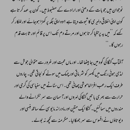
نوجوان 
ہیں 
جو 
بات 
کے 
دھنی 
اور 
ارادے 
کے 
مضبوط 
ہیں۔کون 
یہ 
عہد 
کرتا 
ہے 
کون 
اپنی 
اخلاقی 
دلیری 
کا 
ثبوت 
دیتا 
ہے 
؟وہ 
اپنی 
جگہ 
پر 
کھڑا 
ہوجائے 
اور 
للکار 
کر 
کہے 
کہ 
’’میں 
یہ 
پرتگیا 
کرتا 
ہوں 
اور 
مرتے 
دم 
تک 
اس 
پر 
قائم 
اور 
ثابت 
قدم 
رہوں 
گا۔‘‘ 
آفتاب 
گنگا 
کی 
گود 
میں 
جا 
بیٹھا 
تھا۔ 
اور 
ماں 
محبت 
اور 
غرور 
سے 
متوالی 
جوش 
سے 
امڈی 
ہوئی 
رنگ 
میں 
کیسر 
کو 
شرماتی 
اور 
چمک 
میں 
سونے 
کو 
لجاتی 
تھی۔ 
چاروں 
طرف 
ایک 
رعب 
افزاخاموشی 
چھائی 
تھی۔ 
اس 
سنّاٹے 
میں 
سنیاسی 
کی 
گرمی 
اور 
حرارت 
سے 
بھری 
باتیں 
گنگاکی 
لہروں 
اور 
آسمان 
سے 
سر 
ٹکرانے 
والے 
مندروں 
میں 
سماگئیں۔ 
گنگا 
ایک 
متین 
اور 
مادرانہ 
مایوسی 
کے 
ساتھ 
ہنسی 
اور 
دیوتاؤں 
نے 
افسوس 
سے 
سر 
جھکالیا۔ 
مگر 
منہ 
سے 
کچھ 
نہ 
بولے۔ 