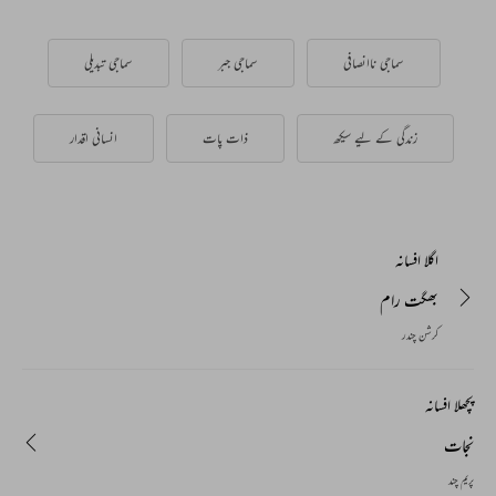
سماجی ناانصافی
سماجی جبر
سماجی تبدیلی
زندگی کے لیے سیکھ
ذات پات
انسانی اقدار
اگلا افسانہ
بھگت رام
کرشن چندر
پچھلا افسانہ
نجات
پریم چند