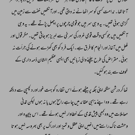
ساری 
مجلس 
پر 
سکوت 
کا 
عالم 
طاری 
تھا۔ہر 
شخص 
سر 
جھکائے 
فکر 
میں 
ڈوبا 
ہوا 
نظر 
آتا 
تھا۔ 
ندامت 
کسی 
کو 
سر 
اٹھا 
نے 
نہ 
دیتی 
تھی۔اورآنکھیں 
خفت 
سے 
زمین 
میں 
گڑی 
ہوئی 
تھیں۔ 
یہ 
و 
ہی 
سر 
ہیں 
جو 
قومی 
چرچوں 
پر 
اچھل 
پڑتے 
تھے۔ 
یہ 
وہی 
آنکھیں 
ہیں 
جو 
کسی 
وقت 
قومی 
غرور 
کی 
سرخی 
سے 
لبریز 
ہو 
جاتی 
تھیں۔ 
مگر 
قول 
اور 
فعل 
میں 
آغاز 
اور 
انجام 
کا 
فرق 
ہے۔ایک 
فرد 
کو 
بھی 
کھڑے 
ہونے 
کی 
جرأت 
نہ 
ہوئی۔مقراض 
کی 
طرح 
چلنے 
والی 
زبانیں 
بھی 
ایسی 
عظیم 
الشان 
ذمہ 
داری 
کے 
خوف 
سے 
بند 
ہوگئیں۔ 
ٹھاکر 
درشن 
سنگھ 
اپنی 
جگہ 
پر 
بیٹھے 
ہوئے 
اس 
نظارہ 
کو 
بہت 
غور 
اور 
دلچسپی 
سے 
دیکھ 
رہے 
تھے۔ 
وہ 
اپنے 
مذہبی 
عقائد 
میں 
چاہے 
راسخ 
ہوں 
یا 
نہ 
ہوں 
لیکن 
تمدنی 
معاملات 
میں 
وہ 
کبھی 
پیش 
قدمی 
کے 
خطاوار 
نہیں 
ہوئے 
تھے۔ 
اس 
پیچیدہ 
اور 
وحشت 
ناک 
راستے 
میں 
انھیں 
اپنی 
عقل 
و 
تمیز 
اور 
ادراک 
پر 
بھی 
بھروسہ 
نہیں 
ہوتا 