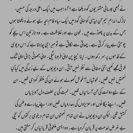
نے 
کبھی 
عیسائی 
مشنریوں 
کو 
دیکھا 
ہے؟ 
آہ 
!جب 
میں 
ایک 
اعلیٰ 
درجہ 
کی 
حسین، 
نازک 
اندام 
سیم 
تن 
لیڈی 
کو 
اپنی 
گود 
میں 
ایک 
سیاہ 
فام 
بچہ 
لیے 
ہوئے 
دیکھتا 
ہوں 
جس 
کے 
بدن 
پر 
پھوڑے 
ہیں۔ 
خون 
ہے 
اور 
غلاظت 
ہے۔ 
وہ 
نازنین 
اس 
بچے 
کو 
چومتی 
ہے 
پیار 
کرتی 
ہے۔ 
چھاتی 
سے 
لگاتی 
ہے 
تو 
میرا 
جی 
چاہتا 
ہے 
کہ 
اس 
دیوی 
کے 
قدموں 
پر 
سر 
رکھ 
دوں۔ 
اپنا 
نیچا 
پن 
اپنی 
فرومائیگی۔اپنی 
جھوٹی 
بڑائی 
اپنی 
تنگ 
ظرفی 
مجھے 
کھبی 
اتنی 
صفائی 
سے 
نظر 
نہیں 
آتی۔ 
ان 
دیویوں 
کے 
لیے 
زندگی 
میں 
کیاکیا 
نعمتیں 
نہیں 
تھیں۔خوشیاں 
آغوش 
کھولے 
ہوئے 
ان 
کی 
منتظر 
کھڑی 
تھیں۔ 
ان 
کے 
لیے 
دولت 
کی 
تن 
آسانیاں 
تھیں۔ 
محبت 
کی 
پر 
لطف 
دل 
آویز 
یاں 
تھیں۔اپنے 
یگانوں 
اور 
عزیزوں 
کی 
ہمدردیاں 
تھیں 
اور 
اپنے 
پیارے 
وطن 
کی 
کشش 
تھی۔لیکن 
ان 
دیویوں 
نے 
ان 
تمام 
نعمتوں 
ان 
تمام 
دینوی 
برکتوں 
کو 
سچّی 
بے 
غرض 
خدمت 
پر 
قربان 
کردیا 
ہے۔ 
وہ 
ایسی 
ملکوتی 
قربانیاں 
کر 
سکتی 
ہیں۔ 