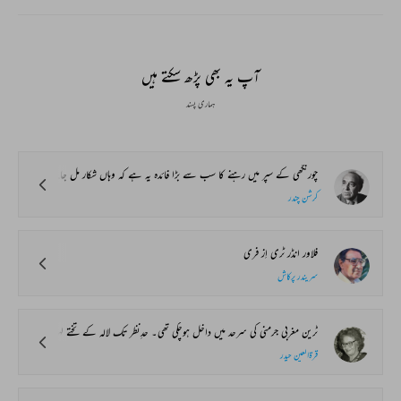
آپ یہ بھی پڑھ سکتے ہیں
ہماری پسند
چورنگھی کے سپر میں رہنے کا سب سے بڑا فائدہ یہ ہے کہ وہاں شکار مل جاتا ہے۔ کلکتہ کے کسی ہوٹل میں اتنا اچھا شکار نہیں ملتا جتنا سپر میں۔ اور جتنا اچھا شکار کرسمس کے دنوں میں ملتا ہے اتنا کسی دوسرے سیزن میں نہیں ملتا۔ میں اب تک سات بار کلکتے آچکا ہوں صرف دو بار خالی ہاتھ لوٹا ورنہ ہمیشہ مزے کئے اور بینک بیلنس الگ بنایا۔
کرشن چندر
فلاور انڈر ٹری اِز فری
سریندر پرکاش
ٹرین مغربی جرمنی کی سرحد میں داخل ہوچکی تھی۔ حدِنظر تک لالہ کے تختے لہلہارہے تھے۔ دیہات کی شفاف سڑکوں پر سے کاریں زناّٹے سے گذرتی جاتی تھیں۔ ندیوں میں بطخیں تیر رہی تھیں۔ ٹرین کے ایک ڈبے میں پانچ مسافر چپ چاپ بیٹھے تھے۔
قرۃالعین حیدر