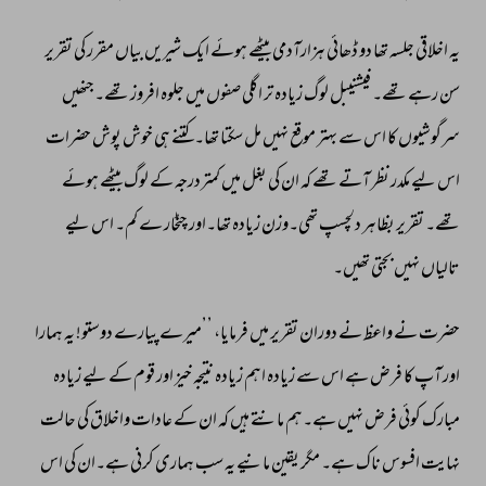
یہ 
اخلاقی 
جلسہ 
تھا 
دو 
ڈھائی 
ہزارآدمی 
بیٹھے 
ہوئے 
ایک 
شیریں 
بیاں 
مقرر 
کی 
تقریر 
سن 
رہے 
تھے۔ 
فیشنیبل 
لوگ 
زیادہ 
تر 
اگلی 
صفوں 
میں 
جلوہ 
افروز 
تھے۔جنھیں 
سرگوشیوں 
کا 
اس 
سے 
بہتر 
موقع 
نہیں 
مل 
سکتا 
تھا۔کتنے 
ہی 
خوش 
پوش 
حضرات 
اس 
لیے 
مکدر 
نظر 
آتے 
تھے 
کہ 
ان 
کی 
بغل 
میں 
کمتردرجہ 
کے 
لوگ 
بیٹھے 
ہوئے 
تھے۔ 
تقریر 
بظاہر 
دلچسپ 
تھی۔وزن 
زیادہ 
تھا۔اور 
چٹخار 
ے 
کم۔ 
اس 
لیے 
تالیاں 
نہیں 
بجتی 
تھیں۔ 
حضرت 
نے 
واعظ 
نے 
دوران 
تقریر 
میں 
فرمایا، 
’’میرے 
پیارے 
دوستو! 
یہ 
ہمارا 
اور 
آپ 
کا 
فرض 
ہے 
اس 
سے 
زیادہ 
اہم 
زیادہ 
نتیجہ 
خیز 
اور 
قوم 
کے 
لیے 
زیادہ 
مبارک 
کوئی 
فرض 
نہیں 
ہے۔ہم 
مانتے 
ہیں 
کہ 
ان 
کے 
عادات 
واخلاق 
کی 
حالت 
نہایت 
افسوس 
ناک 
ہے۔ 
مگر 
یقین 
مانیے 
یہ 
سب 
ہماری 
کرنی 
ہے۔ان 
کی 
اس 