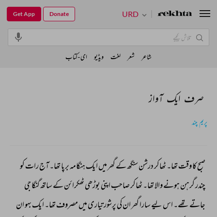
URD
Get App
Donate
شاعر
شعر
لغت
ویڈیو
ای-کتاب
صرف ایک آواز
پریم چند
صبح 
کا 
وقت 
تھا۔ 
ٹھاکر 
درشن 
سنگھ 
کے 
گھر 
میں 
ایک 
ہنگامہ 
برپا 
تھا۔ 
آج 
رات 
کو 
چندر 
گرہن 
ہونے 
والا 
تھا۔ 
ٹھاکر 
صاحب 
اپنی 
بوڑھی 
ٹھکرائن 
کے 
ساتھ 
گنگا 
جی 
جاتے 
تھے۔ 
اس 
لیے 
سارا 
گھر 
ان 
کی 
پرشور 
تیاری 
میں 
مصروف 
تھا۔ 
ایک 
بہو 
ان 