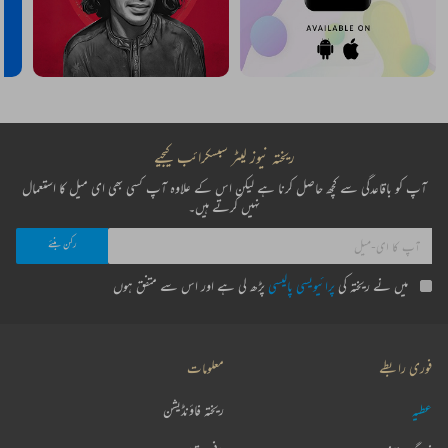
ریختہ نیوز لیٹر سبسکرائب کیجیے
آپ کو باقاعدگی سے کچھ حاصل کرنا ہے لیکن اس کے علاوہ آپ کسی بھی ای میل کا استعمال
نہیں کرتے ہیں۔
میں نے ریختہ کی
پرائیویسی پالیسی
پڑھ لی ہے اور اس سے متفق ہوں
فوری رابطے
معلومات
عطیہ
ریختہ فاؤنڈیشن