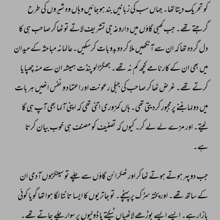
کو 
تحریک 
دیتا 
تھا۔ 
جہاں 
سب 
کی 
زبانیں 
بند 
ہوجائیں 
وہاں 
وہ 
شیروں 
کی 
طرح 
گرجتے 
تھے۔ 
جب 
کھبی 
گاؤں 
میں 
داروغہ 
جی 
تشریف 
لاتے 
تو 
ٹھاکر 
صاحب 
ہی 
کا 
دل 
گردہ 
تھا 
کہ 
ان 
سے 
آنکھیں 
ملا 
کر 
دوبدوبات 
کرسکیں۔عالمانہ 
مباحثہ 
کے 
میدان 
میں 
بھی 
ان 
کے 
کارنامے 
کچھ 
کم 
نہ 
تھے۔ 
جھگڑالو 
پنڈت 
ہمیشہ 
ان 
سے 
منہ 
چھپایا 
کرتے 
تھے۔ 
غرض 
ٹھاکر 
صاحب 
کی 
جبلی 
رعونت 
اور 
اعتماد 
و 
نفس 
انھیں 
ہر 
بات 
میں 
دولہابننے 
پرمجبور 
کردیتی 
تھی۔ 
ہاں 
کمزوری 
اتنی 
تھی 
کہ 
اپنی 
آلہا 
بھی 
آپ 
ہی 
گا 
لیتے۔ 
اور 
مزے 
لے 
لے 
کر۔ 
کیوں 
کہ 
تصنیف 
کو 
مصنف 
ہی 
خوب 
بیان 
کرتا 
ہے۔ 
جب 
دوپہر 
ہوتے 
ہوتے 
ٹھاکر 
اور 
ٹھکرائن 
گاؤں 
سے 
چلے 
تو 
سینکڑوں 
آدمی 
ان 
کے 
ساتھ 
تھے۔ 
اور 
پختہ 
سڑک 
پر 
پہنچے۔ 
تو 
جاتریوں 
کا 
ایسا 
تانتا 
لگا 
ہوا 
تھا 
گویا 
کوئی 
بازارہے۔ 
ایسے 
ایسے 
بوڑھے 
لاٹھیاں 
ٹیکتے 
یا 
ڈولیوں 
پر 
سوار 
چلے 
جاتے 
تھے۔ 