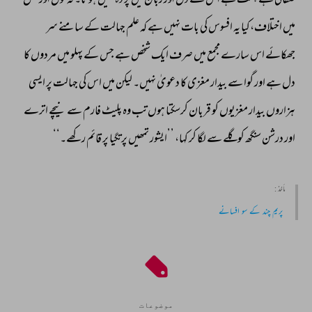
صفائی 
ہے 
ہمّت 
ہے 
اس 
کے 
دل 
اور 
زبان 
میں 
پر 
دہ 
نہیں 
ہوتا۔ 
نہ 
قول 
اور 
فعل 
میں 
اختلاف،کیا 
یہ 
افسوس 
کی 
بات 
نہیں 
ہے 
کہ 
علم 
جہالت 
کے 
سامنے 
سر 
جھکائے 
اس 
سارے 
مجمع 
میں 
صرف 
ایک 
شخص 
ہے 
جس 
کے 
پہلو 
میں 
مردوں 
کا 
دل 
ہے 
اور 
گوا 
سے 
بیدار 
مغزی 
کا 
دعویٰ 
نہیں۔ 
لیکن 
میں 
اس 
کی 
جہالت 
پر 
ایسی 
ہزاروں 
بیدار 
مغزیوں 
کو 
قربان 
کرسکتا 
ہوں 
تب 
وہ 
پلیٹ 
فارم 
سے 
نیچے 
اترے 
اور 
درشن 
سنگھ 
کو 
گلے 
سے 
لگا 
کر 
کہا، 
’’ایشور 
تمھیں 
پرتگیا 
پر 
قائم 
رکھے۔‘‘ 
مأخذ :
پریم چند کے سو افسانے
موضوعات