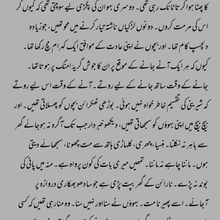
کا 
پھٹا 
ہوا 
کرتا 
ٹانک 
رہی 
تھی۔ 
دوسری 
بہو 
ان 
کی 
پگڑی 
لیے 
سوچتی 
تھی 
کہ 
کیوں 
کر 
اس 
کی 
مرمت 
کروں۔ 
دونوں 
لڑکیاں 
ناشتہ 
تیار 
کرنے 
میں 
محو 
تھیں، 
جوزیادہ 
دلچسپ 
کام 
تھا۔ 
اور 
بچوں 
نے 
اپنی 
عادت 
کے 
موافق 
ایک 
کہرام 
مچ 
رکھا 
تھا۔ 
کیوں 
کہ 
ہر 
ایک 
آنے 
جانے 
کے 
موقع 
پر 
ان 
کا 
جوش 
گریۂ 
امنگ 
پر 
ہوتا 
تھا۔ 
جانے 
کے 
وقت 
ساتھ 
جانے 
کے 
لیے 
روتے۔ 
آنے 
کے 
وقت 
اس 
لیے 
روتے 
کہ 
شیرینی 
کی 
تقسیم 
خاطر 
خواہ 
نہیں 
ہوئی۔ 
بوڑھی 
ٹھکرائن 
بچوں 
کو 
پھسلاتی 
تھیں۔ 
اور 
بیچ 
بیچ 
میں 
اپنی 
بہوؤں 
کو 
سمجھاتی 
تھیں، 
دیکھو 
خبردارجب 
تک 
آگرہ 
نہ 
ہوجائے 
گھر 
سے 
باہر 
نہ 
نکلنا۔ 
ہنسیا، 
چھری، 
کلہاڑی 
ہاتھ 
سے 
مت 
چھونا، 
سمجھائے 
دیتی 
ہوں۔ 
ماننا 
چاہے 
نہ 
ماننا۔ 
تمھیں 
میر 
ی 
بات 
کی 
کون 
پرواہ 
ہے۔ 
منہ 
میں 
پانی 
کی 
بوند 
نہ 
پڑے۔نارائن 
کے 
گھر 
بپت 
پڑی 
ہے 
جو 
سادھو 
بھکاری 
دروازہ 
پر 
آجائے۔ 
اسے 
پھیرنا 
مت۔ 
بہوؤں 
نے 
سنااور 
نہیں 
سنا۔ 
وہ 
منارہی 
تھیں 
کہ 
کسی 