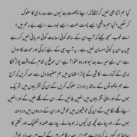
کیا 
ہم 
اتنا 
بھی 
نہیں 
کرسکتے 
کہ 
اپنے 
اچھوت 
بھائیوں 
سے 
ہمدردی 
کا 
سلوک 
کرسکیں؟ 
کیا 
ہم 
واقعی 
ایسے 
پست 
ہمّت، 
ایسے 
بودے، 
ایسے 
بے 
رحم 
ہیں؟ 
اسے 
خوب 
سمجھ 
لیجئے 
کہ 
آپ 
ان 
کے 
ساتھ 
کوئی 
رعایت 
کوئی 
مہربانی 
نہیں 
کررہے 
ہیں 
یہ 
ان 
پر 
کوئی 
احسان 
نہیں 
ہے۔ 
یہ 
آپ 
ہی 
کے 
لیے 
زندگی 
اور 
موت 
کا 
سوال 
ہے 
اس 
لیے 
میرے 
بھائیو 
اور 
دوستو! 
آئیے 
اس 
موقع 
پر 
شام 
کے 
وقت 
پوتر 
گنگا 
ندی 
کے 
کنارے، 
کاشی 
کے 
پوتر 
استھان 
میں 
ہم 
مضبوط 
دل 
سے 
عہد 
کریں 
کہ 
آج 
سے 
ہم 
اچھوتوں 
کے 
ساتھ 
برادرانہ 
سلوک 
کریں 
گے 
ان 
کی 
تقریبوں 
میں 
شریک 
ہوں 
گے 
اور 
اپنی 
تقریبوں 
میں 
انھیں 
بلائیں 
گے۔ان 
کے 
گلے 
ملیں 
گے 
اور 
انھیں 
اپنے 
گلے 
لگائیں 
گے 
ان 
کی 
خوشیوں 
میں 
خوش 
اور 
ان 
کے 
دردوں 
میں 
دردمند 
ہوں 
گے۔اور 
چاہے 
کچھ 
ہی 
کیوں 
نہ 
ہو 
جائے۔چاہے 
طعنہ 
و 
تضحیک 
اور 
تحقیر 
کا 
سامنا 
ہی 
کیوں 
نہ 
کرنا 
پڑے 
ہم 
اس 
عہد 
پر 
قائم 
رہیں 
گے 
آپ 
میں 
صد 
ہا 
پر 
جوش 