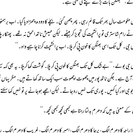
لے، 
’’بھنگن 
بات 
بڑے 
پتے 
کی 
کہتی 
ہے۔‘‘ 
 
حکومت 
سال 
بھر 
تک 
قائم 
رہی۔ 
پھر 
چھن 
گئی۔ 
بچّے 
کا 
دودھ 
چھڑادیا 
گیا۔ 
اب 
برہمنو
ٹے 
رام 
شاستری 
تو 
پرائشچت 
کی 
تجویز 
کر 
بیٹھے۔ 
لیکن 
مہیش 
ناتھ 
احمق 
نہ 
تھے۔ 
پھٹکار 
پل
 
جی۔ 
کل 
تک 
اسی 
بھنگن 
کا 
خون 
پی 
کر 
پلا۔ 
اب 
پرائشچت 
کرنا 
چاہیے 
واہ۔‘‘ 
 
جی 
بولے، 
’’بے 
شک 
کل 
تک 
بھنگن 
کا 
خون 
پی 
کر 
پلا۔ 
گوشت 
کھاکرپلا۔ 
یہ 
بھی 
کہہ 
سک
آج 
ہے۔ 
جگن 
ناتھ 
پور 
میں 
چھوت 
اچھوت 
سب 
ایک 
ساتھ 
کھاتے 
ہیں۔ 
مگر 
یہاں 
ت
و 
جی 
اور 
کیا 
کہیں۔ 
پوری 
تک 
نہیں 
رہ 
جاتے۔ 
لیکن 
اچھے 
ہوجانے 
پر 
تو 
نہیں 
کھا 
سکتے۔
کے 
معنی 
یہ 
ہیں 
کہ 
دھرم 
بدلتا 
رہتاہے 
کبھی 
کچھ 
کبھی 
کچھ۔‘‘ 
! 
راجہ 
کا 
دھرم 
الگ، 
پرجا 
کا 
دھرم 
الگ، 
امیر 
کا 
دھرم 
الگ، 
غریب 
کا 
دھرم 
الگ۔ 
را