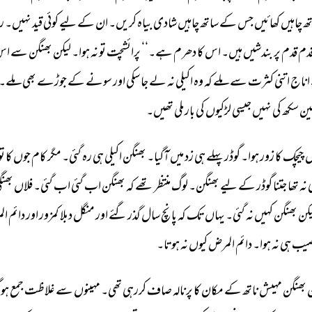
ھ 
چاہیں 
کھائیں 
جس 
کے 
ساتھ 
چاہیں 
شادی 
بیاہ 
کریں۔ 
ان 
کے 
لیے 
کوئی 
قید 
نہیں۔ 
را
دم 
قدم 
پر 
بندشیں 
ہیں۔ 
اس 
کا 
دھرم 
ہے۔‘‘ 
پرائشچت 
تو 
نہ 
ہوا۔ 
لیکن 
بھنگن 
سے 
اس
اناج 
اتنی 
کثرت 
سے 
ملے 
کہ 
وہ 
اکیلی 
نہ 
لے 
جا 
سکی 
اور 
سونے 
کے 
جوڑے 
بھی 
ملے۔ 
ین 
سکھ 
کی 
نہیں 
جیسی 
لڑکیوں 
کی 
بار 
ملی 
تھیں۔ 
 
چیچک 
کا 
زور 
ہوا۔ 
گوڈر 
پہلے 
ہی 
زد 
میں 
آگیا۔ 
بھنگن 
اکیلی 
ہی 
رہ 
گئی۔ 
مگر 
کام 
جوں 
کا 
تو
نہ 
تھا 
جتنا 
گوڈر 
کے 
لیے 
بھنگن۔ 
لوگ 
منتظر 
تھے 
کہ 
بھنگن 
اب 
گئی 
اب 
گئی۔ 
فلاں 
بھنگ
کن 
بھنگن 
کہیں 
نہ 
گئی۔ 
یہاں 
تک 
کہ 
پانچ 
سال 
گذر 
گئے 
اور 
منگل 
دبلا 
کمزور 
اور 
دائم 
ال
یب 
ہی 
نہ 
ہوا۔ 
دائم 
المرض 
کیوں 
نہ 
ہوتا۔ 
 
بھنگن 
مہیش 
ناتھ 
کے 
مکان 
کا 
پرنالہ 
صاف 
کررہی 
تھی۔ 
مہینوں 
سے 
غلاظت 
جمع 
ہوگ