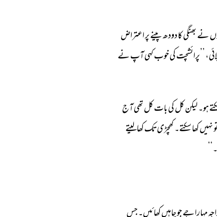
ں 
نے 
بھنگی 
کا 
دودھ 
پینے 
پر 
اعتراض 
ائی، 
’’پرائشچت 
کی 
خوب 
کہی 
آپ 
نے 
تے 
ہو۔ 
لیکن 
کل 
کی 
بات 
کل 
تھی 
آج 
و 
نہیں 
کھا 
سکتے۔ 
کھچڑی 
تک 
کھالیتے 
‘‘ 
جہ 
مہاراجے 
جو 
چاہیں 
کھائیں۔ 
جس 