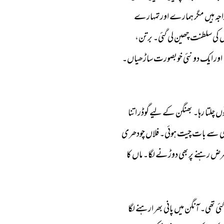
جہ 
ہیں 
مگر 
ہمارے 
اورتمہارے 
 
کی 
سلطنت 
چھین 
لی 
گئی۔ 
برتن، 
اور 
ایک 
دو 
نئی 
خوبصورت 
ساڑھیاں۔ 
ں 
چلتا 
رہا۔ 
بھنگن 
کے 
لیے 
گوڈر 
اتنا 
ی 
سے 
بات 
چیت 
ہوئی۔ 
فلاں 
چودھری 
مرض 
رہنے 
پربھی 
دوڑنے 
لگا۔ 
ماں 
کا 
ئی 
تھی۔ 
آنگن 
میں 
پانی 
بھر 
ارہنے 
لگا 