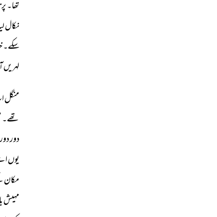
تھا۔ 
پرن
نکال 
لیا
سکے۔ 
خ
لہریں 
آ 
منگل 
ا
تھے۔ 
م
دور 
دور
یوں 
اس
مکان 
ک
مہیش 
با