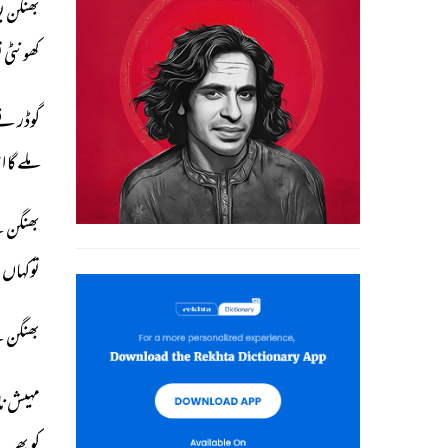
بھنگن 
ب
کھونٹی 
ت
گوڈر 
نے
ملے 
گا 
ا
بھنگن 
ن
توکہاں 
ب
بھنگن 
ن
مہیش 
نا
کو 
پھر۔ 