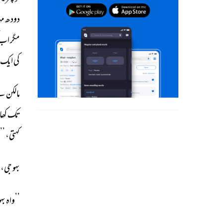
دودھ 
مہی
مگر 
اب 
کی 
ایک 
مالکن 
نے
تک 
کھا
کہتی، 
’’ا
بہو 
جی، 
’’واہ 
بہو