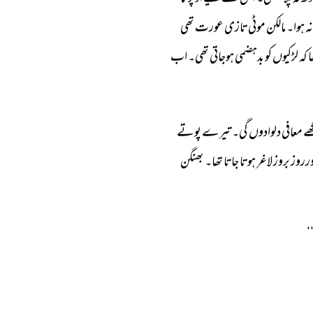
نہ 
ہوا۔ 
مالکن 
موٹی 
تازی 
عورت 
تھی 
 
کہ 
لڑکیوں 
کو 
بدہضمی 
ہوجاتی 
تھی۔ 
اب 
ھے 
معافی 
دلوادوں 
گی۔ 
تیرے 
پوتے 
رروز 
بروز 
لاغر 
ہوتا 
جاتا 
تھا۔ 
بھنگن 
 