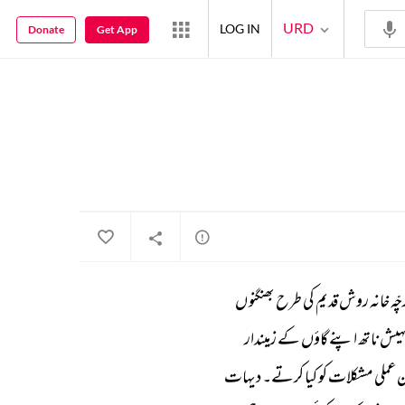
URD
LOG IN
Donate
Get App
چّہ 
خانہ 
روش 
قدیم 
کی 
طرح 
بھنگنو 
ں 
ہیش 
ناتھ 
اپنے 
گاؤں 
کے 
زمیندار 
 
عملی 
مشکلات 
کو 
کیا 
کرتے۔ 
دیہات 