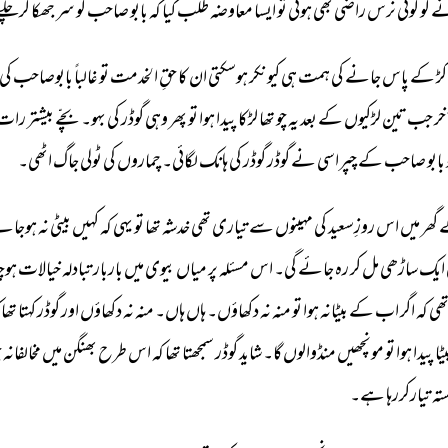
ے 
کو 
کوئی 
نرس 
راضی 
بھی 
ہوئی 
تو 
ایسا 
معاوضہ 
طلب 
کیا 
کہ 
بابو 
صاحب 
کو 
سر 
جھکا 
کر 
چلے
ڑ 
کے 
پاس 
جانے 
کی 
ہمت 
ہی 
کیونکر 
ہوسکتی 
ان 
کا 
حقِ 
الخدمت 
تو 
غالباً 
بابوصاحب 
کی 
ر 
جب 
تین 
لڑکیوں 
کے 
بعد 
یہ 
چو 
تھا 
لڑکا 
پیدا 
ہوا 
تو 
پھر 
وہی 
گوڈر 
کی 
بہو۔ 
بچّے 
بیشتر 
رات 
بابو 
صاحب 
کے 
چپراسی 
نے 
گوڈر 
گوڈر 
کی 
ہانک 
لگائی۔ 
چماروں 
کی 
ٹولی 
جاگ 
اٹھی۔ 
 
گھر 
میں 
اس 
روزِسعید 
کی 
مہینوں 
سے 
تیاری 
تھی 
خدشہ 
تھا 
تو 
یہی 
کہ 
کہیں 
بیٹی 
نہ 
ہوجائے
ایک 
ساڑھی 
مل 
کر 
رہ 
جائے 
گی۔ 
اس 
مسئلہ 
پر 
میاں 
بیوی 
میں 
باربار 
تبادلہ 
خیالات 
ہوچک
ھی 
کہ 
اگر 
اب 
کے 
بیٹانہ 
ہوا 
تو 
منہ 
نہ 
دکھاؤں۔ 
ہاں 
ہاں۔ 
منہ 
نہ 
دکھاؤں 
اور 
گوڈر 
کہتا 
تھا 
ٹا 
پیدا 
ہوا 
تو 
مونچھیں 
منڈوالوں 
گا۔ 
شاید 
گوڈر 
سمجھتا 
تھا 
کہ 
اس 
طرح 
بھنگن 
میں 
مخالفانہ 
ج
تہ 
تیارکررہا 
ہے۔ 