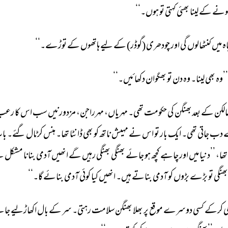
ونے 
کے 
لینا 
بھئی 
کہتی 
تو 
ہوں۔‘‘ 
ہ 
میں 
کنٹھالوں 
گی 
اور 
چودھری 
(گوڈر) 
کے 
لیے 
ہاتھوں 
کے 
توڑے۔‘‘ 
’’وہ 
بھی 
لینا۔ 
وہ 
دن 
تو 
بھگوان 
دکھائیں۔‘‘ 
الکن 
کے 
بعدبھنگن 
کی 
حکومت 
تھی۔ 
مہریاں، 
مہرراجن، 
مزدورنیں 
سب 
اس 
کا 
رعب 
 
دب 
جاتی 
تھی۔ 
ایک 
بار 
تو 
اس 
نے 
مہیش 
ناتھ 
کو 
بھی 
ڈانٹا 
تھا۔ 
ہنس 
کرٹال 
گئے۔ 
با
تھا، 
’’دنیا 
میں 
اور 
چاہے 
کچھ 
ہو 
جائے 
بھنگی 
بھنگی 
رہیں 
گے 
انھیں 
آدمی 
بنانا 
مشکل 
ہے
بھنگی 
تو 
بڑے 
بڑوں 
کو 
آدمی 
بناتے 
ہیں۔ 
انھیں 
کیا 
کوئی 
آدمی 
بنائے 
گا۔‘‘ 
 
کرکے 
کسی 
دوسرے 
موقع 
پر 
بھلا 
بھنگن 
سلامت 
رہتی۔ 
سر 
کے 
بال 
اکھاڑلیے 
جات