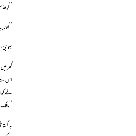
’’اچھا 
س
’’اور 
بیا
بہو 
جی، 
گھر 
میں 
م
اس 
سے
نے 
کہا 
’’مالک 
یہ 
گستاخی