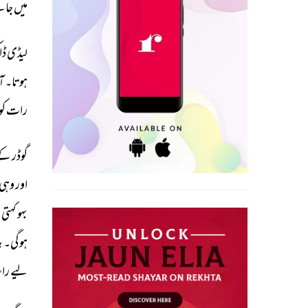
میں 
جان
لیڈی 
ڈاک
ہوتا۔ 
آخ
رات 
کو 
گوڈر 
کے
اور 
وہی 
بہو 
کہتی 
ت
ہوگی۔ 
بی
لیے 
راس