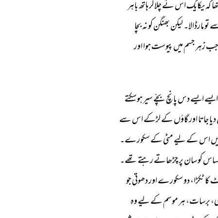
ھا 
کہ 
یکایک 
اس 
نے 
چلّاکر 
ہاتھ 
باہر 
ے 
تو 
مارڈالا۔ 
لیکن 
بھنگن 
کو 
نہ 
بچا 
ب 
زہر 
جسم 
میں 
پیوست 
ہوا 
اور 
ایسے 
ایسے 
دس 
پانچ 
بچّے 
سیر 
ہوسکتے 
دیا 
جاتا 
اور 
گاؤں 
کے 
لڑکے 
اس 
سے 
یں 
اس 
کے 
لیے 
مٹی 
کے 
سکورے۔ 
ساس 
کو 
سان 
پر 
چڑھاتے 
رہتے 
تھے۔ 
ٹ 
کا 
ٹکڑا، 
دو 
سکورے 
اور 
دھوتی 
جو 
، 
برسات، 
ہر 
موسم 
کے 
لیے 
وہ 