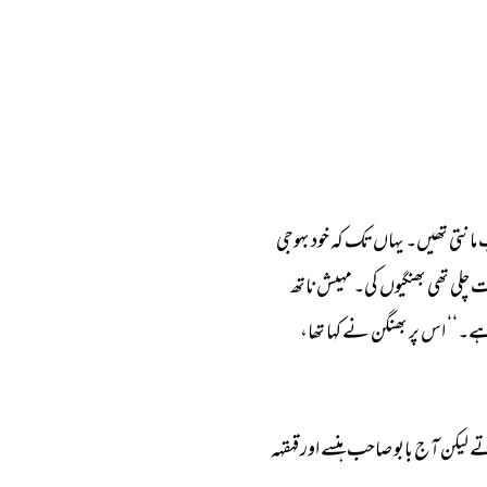
مانتی 
تھیں۔ 
یہاں 
تک 
کہ 
خود 
بہوجی 
ت 
چلی 
تھی 
بھنگیوں 
کی۔ 
مہیش 
ناتھ 
۔‘‘ 
اس 
پر 
بھنگن 
نے 
کہا 
تھا، 
ے 
لیکن 
آج 
بابو 
صاحب 
ہنسے 
اور 
قہقہہ 