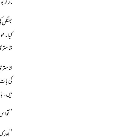
مار 
کر 
بو
بھنگن 
کی
کیا۔ 
مو
شاستری
شاستری
کی 
بات 
ہیں۔ 
باب
’’تو 
اس 
’’اور 
کیا