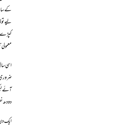
کے 
سات
لیے 
تو 
ق
کپڑے 
معمولی 
ن
اسی 
سال
ضروری 
آئے 
لی
دودھ 
نص
ایک 
دن