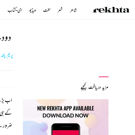
شاعر
شعر
لغت
ویڈیو
ای-کتاب
ن
دودھ
پریم چند
مزید دریافت کیجیے
اب 
بڑ
کے 
ہی 
ضرورتھ