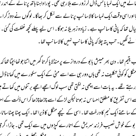
الے 
میں 
ایک 
لمبا 
بانس 
ڈال 
کر 
زور 
سے 
ہلا 
رہی 
تھی۔ 
پورا 
داہنا 
ہاتھ 
پرنالے 
کے 
اندر 
ت
 
اور 
اسی 
وقت 
ایک 
لمبا 
سا 
کالا 
سانپ 
پرنالے 
سے 
نکل 
کر 
بھاگا۔ 
لوگوں 
نے 
دوڑ 
کر 
اس
یال 
تھا 
کہ 
پانی 
کا 
سانپ 
ہے۔ 
زیادہ 
زہریلا 
نہ 
ہوگا۔ 
اس 
لیے 
پہلے 
کچھ 
غفلت 
کی 
گئی۔ 
ج
نے 
لگیں۔ 
تب 
پتہ 
چلا 
کہ 
پانی 
کا 
سانپ 
نہیں 
کالا 
سانپ 
تھا۔ 
ب 
یتیم 
تھا۔ 
دن 
بھر 
مہیش 
بابو 
کے 
دروازے 
پر 
منڈلایا 
کرتا 
گھر 
میں 
اتنا 
جوٹھا 
بچتا 
تھا 
کہ 
نگل 
کو 
کوئی 
تکلیف 
نہ 
تھی 
ہاں 
دور 
ہی 
سے 
اسے 
مٹی 
کے 
ایک 
سکور 
ے 
میں 
کھانا 
ڈال 
رہتے 
تھے۔ 
یہ 
بات 
اسے 
اچھی 
نہ 
لگتی 
تھی 
سب 
لوگ 
اچھے 
اچھے 
برتنوں 
میں 
کھاتے 
ہ
ے 
اس 
تفریق 
کا 
مطلق 
احساس 
نہ 
ہوتا 
لیکن 
لڑکے 
اسے 
چڑھاچڑھا 
کر 
اس 
ذلّت 
کے 
اح
ے 
سامنے 
ایک 
نیم 
کا 
درخت 
تھا۔ 
اسی 
کے 
نیچے 
منگل 
کا 
ڈیرا 
تھا۔ 
ایک 
پھٹا 
پھٹا 
سا 
ٹا
بو 
کے 
خوش 
نصیب 
فرزند 
سریش 
کے 
اتارے 
کپڑوں 
میں 
سے 
ایک 
تھی۔ 
جاڑا، 
گرمی