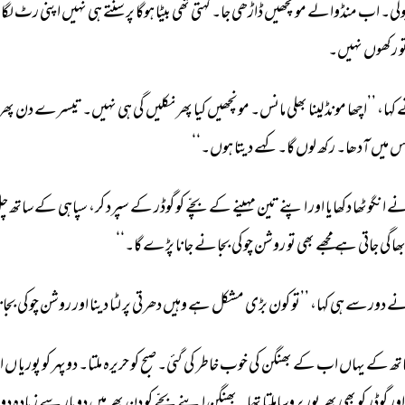
ولی۔ 
اب 
منڈوالے 
مونچھیں 
ڈاڑھی 
جا۔ 
کہتی 
تھی 
بیٹا 
ہوگا 
پر 
سنتے 
ہی 
نہیں 
اپنی 
رٹ 
لگا
و 
رکھوں 
نہیں۔ 
 
کہا، 
’’اچھا 
مونڈ 
لینا 
بھلی 
مانس۔ 
مونچھیں 
کیا 
پھر 
نکلیں 
گی 
ہی 
نہیں۔ 
تیسرے 
دن 
پھر 
س 
میں 
آدھا۔ 
رکھ 
لوں 
گا۔ 
کہے 
دیتا 
ہوں۔‘‘ 
ے 
انگوٹھا 
دکھایا 
اور 
اپنے 
تین 
مہینے 
کے 
بچّے 
کو 
گوڈر 
کے 
سپرد 
کر، 
سپاہی 
کے 
ساتھ 
چل
ھاگی 
جاتی 
ہے 
مجھے 
بھی 
تو 
روشن 
چوکی 
بجانے 
جانا 
پڑے 
گا۔‘‘ 
ے 
دورسے 
ہی 
کہا، 
’’تو 
کون 
بڑی 
مشکل 
ہے 
وہیں 
دھرتی 
پر 
لٹا 
دینا 
اور 
روشن 
چوکی 
بجان
تھ 
کے 
یہاں 
اب 
کے 
بھنگن 
کی 
خوب 
خاطر 
کی 
گئی۔ 
صبح 
کو 
حریرہ 
ملتا۔ 
دوپہر 
کو 
پوریا 
ں 
ا
اور 
گوڈر 
کو 
بھی 
بھر 
پور 
پروساملتا 
تھا۔ 
بھنگن 
اپنے 
بچّے 
کو 
دن 
بھر 
میں 
دوبار 
سے 
زیادہ 
دود