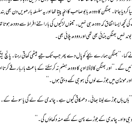
ا 
کردیا 
جاتا۔ 
بھنگن 
کا 
دودھ 
بابو 
صاحب 
کا 
بچّہ 
پیتا 
تھا 
اور 
یہ 
سلسلہ 
بارھویں 
دن 
بھی 
بند 
کی 
کچھ 
ایسا 
اتفاق 
کہ 
دودھ 
ہی 
نہیں۔ 
تینوں 
لڑکیوں 
کی 
بار 
اتنے 
افراط 
سے 
دودھ 
ہوتا 
تھا
بوند 
نہیں 
بھنگن 
جنائی 
بھی 
تھی 
اور 
دودھ 
پلائی 
بھی۔ 
 
کہا، 
’’بھنگن 
ہمارے 
بچّے 
کو 
پال 
دے 
پھر 
جب 
تک 
جیے 
بیٹھی 
کھاتی 
رہنا۔ 
پانچ 
بیگ
ئیں 
گے۔‘‘اور 
بھنگن 
کالاڈلا 
اوپر 
کا 
دودھ 
ہضم 
نہ 
کرسکنے 
کے 
باعث 
باربار 
قے 
کرتا 
او
ور 
مونڈن 
میں 
جوڑے 
لوں 
گی 
بہو 
جی 
کہے 
دیتی 
ہوں۔‘‘ 
’’ہاں 
ہاں 
جوڑے 
لینا 
بھائی۔ 
دھمکاتی 
کیوں 
ہے۔ 
چاندی 
کے 
لے 
گی 
یا 
سونے 
کے۔‘‘
 
جی 
واہ۔ 
چاندی 
کے 
جوڑے 
پہن 
کے 
کسے 
منہ 
دکھاؤں 
گی۔‘‘ 