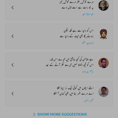
مرے خوش_نظر مرے خوش_خبر
یہ جو رات ہے اسے ٹال دے
امجد اسلام امجد
اس کو دنیا سے ہے گلہ لیکن
روئے_گا بھی لپٹ کے دنیا سے
امردیپ سنگھ
ہے وٹامن کی کمی عاشق میں تیرے اس قدر
اس کو کچھ دکھتا نہیں تیرے نظر آنے کے بعد
عاصم پیرزادہ
اتنے اپنوں میں کوئی ایک نہ اپنا نکلا
اے مرے شہر بتا میں بھی کہاں آ نکلا
شہپر رسول
SHOW MORE SUGGESTIONS