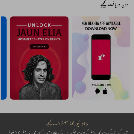
مزید دریافت کیجیے
ریختہ نیوز لیٹر سبسکرائب کیجیے
آپ کو باقاعدگی سے کچھ حاصل کرنا ہے لیکن اس کے علاوہ آپ کسی بھی ای میل کا استعمال