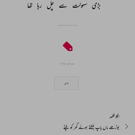
بڑی 
سہولت 
سے 
چل 
رہا 
تھا 
موضوعات
والد
اگلا قطعہ
بوڑھے ماں باپ بلکتے ہوئے گھر کو پلٹے