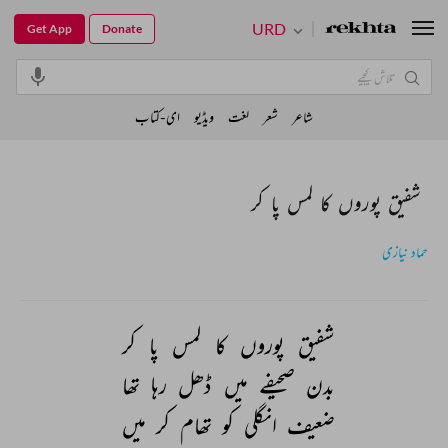
URD
Get App
Donate
شاعر
شعر
لغت
ویڈیو
ای-کتاب
شفیق پوروں کا لمس پا کر
حماد نیازی
شفیق 
پوروں 
کا 
لمس 
پا 
کر 
بدن 
صحیفے 
میں 
ڈھل 
رہا 
تھا 
ضعیف 
انگلی 
کو 
تھام 
کر 
میں 