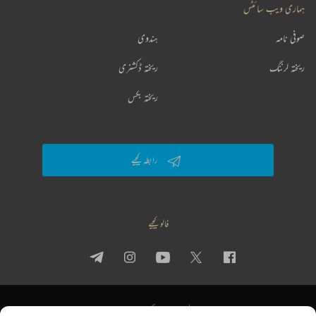
ہماری ویب سائٹس
صوفی نامہ
ہندوی
ریختہ لرننگ
ریختہ ڈکشنری
ریختہ بکس
رابطہ کیجیے
فالو کیجیے
پرائیویسی پالیسی
استعمال کی شرائط
جملہ حقوق