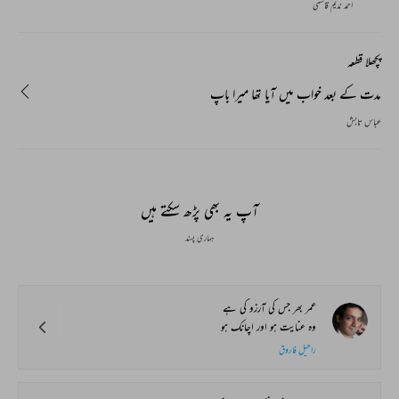
احمد ندیم قاسمی
پچھلا قطعہ
مدت کے بعد خواب میں آیا تھا میرا باپ
عباس تابش
آپ یہ بھی پڑھ سکتے ہیں
ہماری پسند
عمر بھر جس کی آرزو کی ہے
وہ عنایت ہو اور اچانک ہو
راحیل فاروق