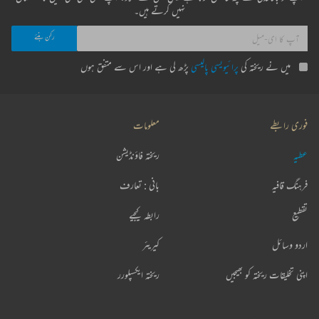
نہیں کرتے ہیں۔
میں نے ریختہ کی
پرائیویسی پالیسی
پڑھ لی ہے اور اس سے متفق ہوں
فوری رابطے
معلومات
عطیہ
ریختہ فاؤنڈیشن
فرہنگ قافیہ
بانی : تعارف
تقطیع
رابطہ کیجیے
اردو وسائل
کیریئر
اپنی تخلیقات ریختہ کو بھیجیں
ریختہ ایکسپلورر