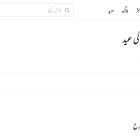
ثر
بلاگ
مزید
کی عید
رح 