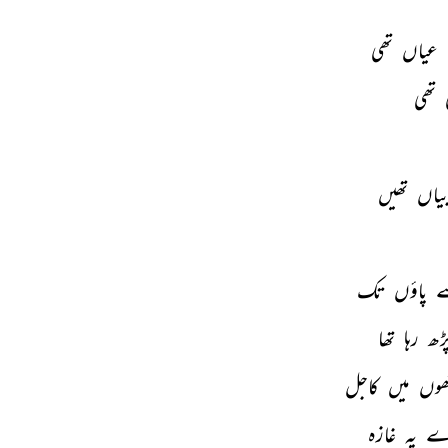
 
عیاں 
تھی 
 
تھی 
یاں 
تھیں 
 
پاؤں 
تک 
ڑھ 
رہا 
تھا 
ھوں 
میں 
کاجل 
ے 
پہ 
غازہ 