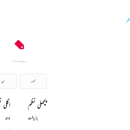
قلم
موضوعات
تہوار
عید
پچھلی نظم
اگلی ن
بازیافت
بوجھ