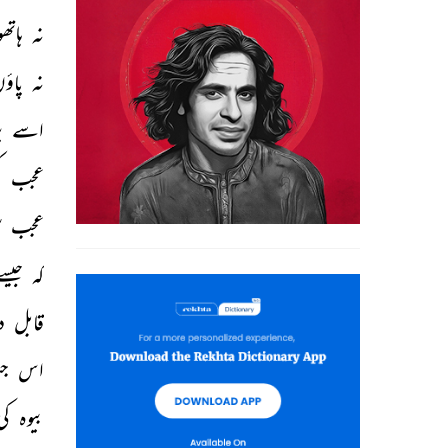
نہ 
ہاتھ
نہ 
پاؤں
اسے 
پ
عجب 
ک
عجب 
س
کہ 
جیسے
قابل 
د
اس 
ج
بیوہ 
کی