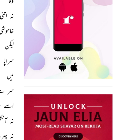
وہ 
نہ 
اتنی
خاموشی
لیکن 
سراپا 
ب
میں 
سر 
سے
اسے 
پ
نہ 
آنک
نہ 
چہر