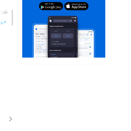
مأخذ :
صریر 