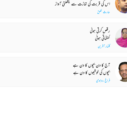
اس کی قربت کی تمازت سے پگھلتی آواز
حارث خلیق
رقص کرتی ہوئی
گنگناتی ہوئی
گلنار آفرین
آج کا دن بچوں کا دن ہے
بچوں کی خوشیوں کا دن ہے
فراغ روہوی
کیوں مری تلخ_نوائی سے خفا ہوتے ہو
زہر ہی مجھ کو ملا زہر پیا ہے میں نے
راہی معصوم رضا