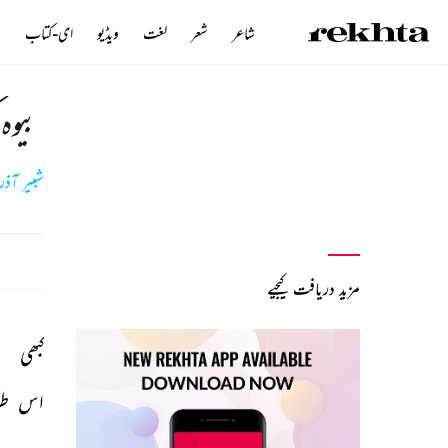
شاعر
شعر
لغت
ویڈیو
ای-کتاب
ن
بیوہ 
شبیر آذر
مزید دریافت کیجیے
کبھی 
اس 
ط