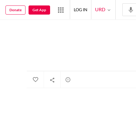
URD
LOG IN
Donate
Get App