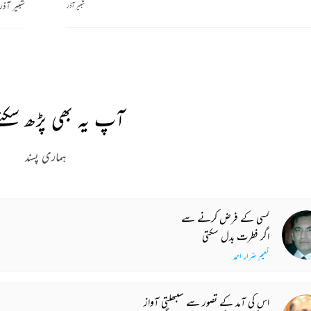
شبیر آذر
شبیر آذر
آپ یہ بھی پڑھ سکتے
ہماری پسند
کسی کے فرض کرنے سے
اگر فطرت بدل سکتی
نعیم ضرار احمد
اس کی آمد کے تصور سے سنبھلتی آواز