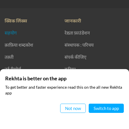
क्विक लिंक्स
जानकारी
सहयोग
रेख़्ता फ़ाउंडेशन
क़ाफ़िया शब्दकोश
संस्थापक : परिचय
तक़्ती
संपर्क कीजिए
उर्दू रीसोर्स
करियर
Rekhta is better on the app
अपना काम रेख़्ता को भेजें
रेख़्ता एक्सप्लोरर
To get better and faster experience read this on the all new Rekhta
app
ऐप में पढ़िए
हमारी वेबसाइट्स
Not now
Switch to app
हिन्दवी
सूफ़ीनामा
रेख़्ता डिक्शनरी
रेख़्ता लर्निंग