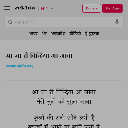
HIN
Donate
Get App
शायर
शेर
शब्दकोश
वीडियो
ई-पुस्तक
आ जा री निन्दिया आ जाना
शमशाद जलील शाद
आ 
जा 
री 
निन्दिया 
आ 
जाना 
मेरी 
मुन्नी 
को 
सुला 
जाना 
फूलों 
की 
रानी 
सोने 
लगी 
है 
ख़्वाबों 
में 
अपने 
वो 
खोने 
लगी 
है 