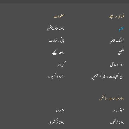
فوری رابطے
معلومات
عطیہ
ریختہ فاؤنڈیشن
فرہنگ قافیہ
بانی : تعارف
تقطیع
رابطہ کیجیے
اردو وسائل
کیریئر
اپنی تخلیقات ریختہ کو بھیجیں
ریختہ ایکسپلورر
ہماری ویب سائٹس
صوفی نامہ
ہندوی
ریختہ لرننگ
ریختہ ڈکشنری