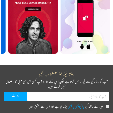
ریختہ نیوز لیٹر سبسکرائب کیجیے
آپ کو باقاعدگی سے کچھ حاصل کرنا ہے لیکن اس کے علاوہ آپ کسی بھی ای میل کا استعمال
نہیں کرتے ہیں۔
میں نے ریختہ کی
پرائیویسی پالیسی
پڑھ لی ہے اور اس سے متفق ہوں