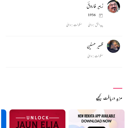
زبیر فاروقؔ
1956
پیدائش :
دبئی
سکونت :
دبئی
ظہیر حسنین
سکونت :
دبئی
مزید دریافت کیجیے