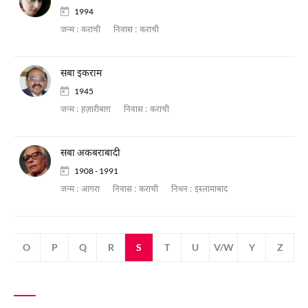
1994
जन्म :
कराची
निवास :
कराची
सबा इकराम
1945
जन्म :
हज़ारीबाग़
निवास :
कराची
सबा अकबराबादी
1908 - 1991
जन्म :
आगरा
निवास :
कराची
निधन :
इस्लामाबाद
N
O
P
Q
R
S
T
U
V/W
Y
Z