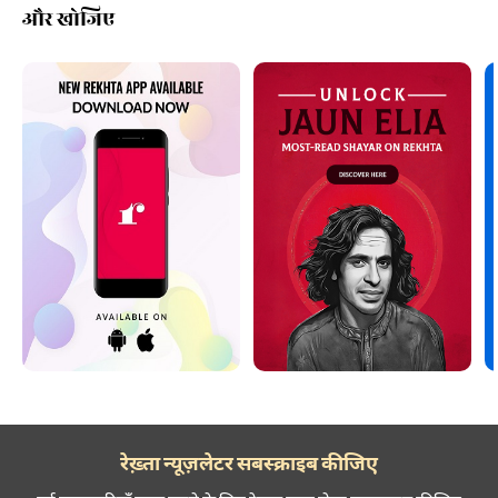
और खोजिए
रेख़्ता न्यूज़लेटर सबस्क्राइब कीजिए