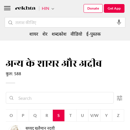
HIN
Donate
Get App
शायर
शेर
शब्दकोश
वीडियो
ई-पुस्तक
अन्य के शायर और अदीब
कुल: 588
N
O
P
Q
R
S
T
U
V/W
Y
Z
सय्यद सुलैमान नदवी