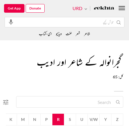
URD
Get App
Donate
شاعر
شعر
لغت
ویڈیو
ای-کتاب
گجرانوالہ کے شاعر اور ادیب
کل: 65
K
M
N
P
R
S
U
V/W
Y
Z