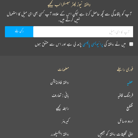
ریختہ نیوز لیٹر سبسکرائب کیجیے
آپ کو باقاعدگی سے کچھ حاصل کرنا ہے لیکن اس کے علاوہ آپ کسی بھی ای میل کا استعمال
نہیں کرتے ہیں۔
میں نے ریختہ کی
پرائیویسی پالیسی
پڑھ لی ہے اور اس سے متفق ہوں
فوری رابطے
معلومات
عطیہ
ریختہ فاؤنڈیشن
فرہنگ قافیہ
بانی : تعارف
تقطیع
رابطہ کیجیے
اردو وسائل
کیریئر
اپنی تخلیقات ریختہ کو بھیجیں
ریختہ ایکسپلورر