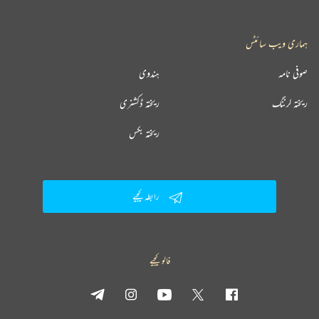
ہماری ویب سائٹس
صوفی نامہ
ہندوی
ریختہ لرننگ
ریختہ ڈکشنری
ریختہ بکس
رابطہ کیجیے
فالو کیجیے