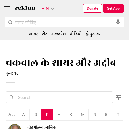
HIN
Donate
Get App
शायर
शेर
शब्दकोश
वीडियो
ई-पुस्तक
चकवाल के शायर और अदीब
कुल: 18
ALL
A
B
F
H
K
M
R
S
T
फ़तेह मोहम्मद मालिक