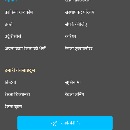
क़ाफ़िया शब्दकोश
संस्थापक : परिचय
तक़्ती
संपर्क कीजिए
उर्दू रीसोर्स
करियर
अपना काम रेख़्ता को भेजें
रेख़्ता एक्सप्लोरर
हमारी वेबसाइट्स
हिन्दवी
सूफ़ीनामा
रेख़्ता डिक्शनरी
रेख़्ता लर्निंग
रेख़्ता बुक्स
संपर्क कीजिए