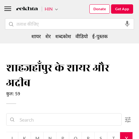
HIN
Donate
Get App
शायर
शेर
शब्दकोश
वीडियो
ई-पुस्तक
शाहजहाँपुर के शायर और
अदीब
कुल: 59
J
K
M
N
P
Q
R
S
T
Y