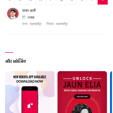
यावर अली
1988
जन्म :
शाहजहाँपुर
निवास :
शाहजहाँपुर
और खोजिए