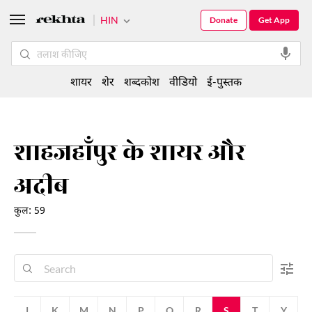
HIN
Donate
Get App
शायर
शेर
शब्दकोश
वीडियो
ई-पुस्तक
शाहजहाँपुर के शायर और
अदीब
कुल: 59
J
K
M
N
P
Q
R
S
T
Y