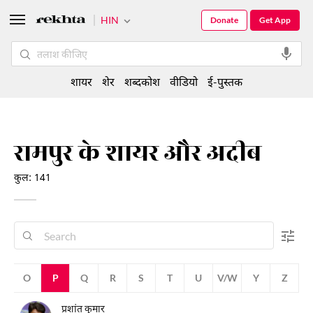
HIN
Donate
Get App
शायर
शेर
शब्दकोश
वीडियो
ई-पुस्तक
रामपुर के शायर और अदीब
कुल: 141
N
O
P
Q
R
S
T
U
V/W
Y
Z
प्रशांत कुमार