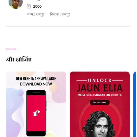
2000
जन्म :
रामपुर
निवास :
रामपुर
और खोजिए