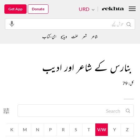
URD
Get App
Donate
شاعر
شعر
لغت
ویڈیو
ای-کتاب
بنارس کے شاعر اور ادیب
کل: 79
K
M
N
P
R
S
T
V/W
Y
Z