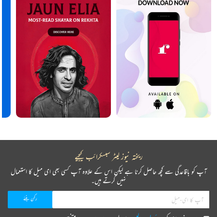
ریختہ نیوز لیٹر سبسکرائب کیجیے
آپ کو باقاعدگی سے کچھ حاصل کرنا ہے لیکن اس کے علاوہ آپ کسی بھی ای میل کا استعمال
نہیں کرتے ہیں۔