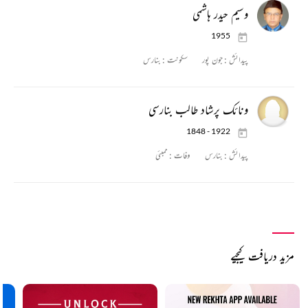
وسیم حیدر ہاشمی
1955
پیدائش :
جون پور
سکونت :
بنارس
ونائک پرشاد طالب بنارسی
1848 - 1922
پیدائش :
بنارس
وفات :
ممبئی
مزید دریافت کیجیے