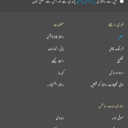
میں نے ریختہ کی
پرائیویسی پالیسی
پڑھ لی ہے اور اس سے متفق ہوں
فوری رابطے
معلومات
عطیہ
ریختہ فاؤنڈیشن
فرہنگ قافیہ
بانی : تعارف
تقطیع
رابطہ کیجیے
اردو وسائل
کیریئر
اپنی تخلیقات ریختہ کو بھیجیں
ریختہ ایکسپلورر
ہماری ویب سائٹس
صوفی نامہ
ہندوی