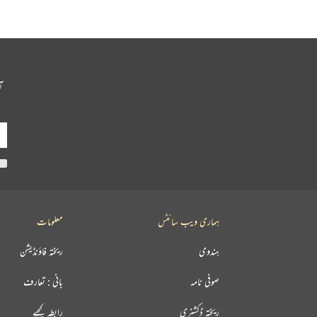
آ
ہماری ویب سائٹس
معلومات
ہندوی
ریختہ فاؤنڈیشن
صوفی نامہ
بانی : تعارف
ریختہ ڈکشنری
رابطہ کیجیے