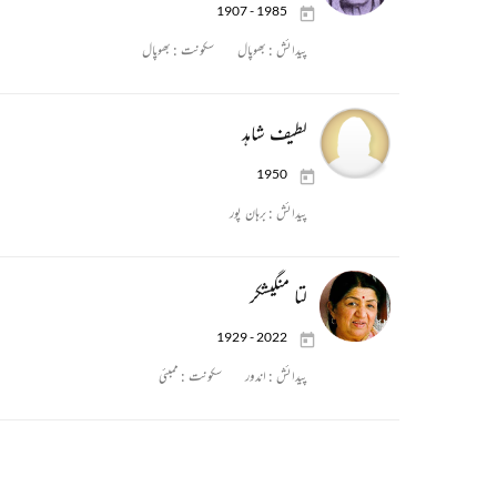
1907 - 1985
پیدائش :
بھوپال
سکونت :
بھوپال
لطیف شاہد
1950
پیدائش :
برہان پور
لتا منگیشکر
1929 - 2022
پیدائش :
اندور
سکونت :
ممبئی