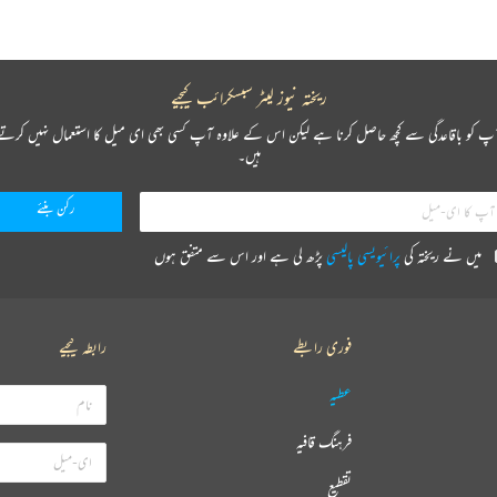
ریختہ نیوز لیٹر سبسکرائب کیجیے
پ کو باقاعدگی سے کچھ حاصل کرنا ہے لیکن اس کے علاوہ آپ کسی بھی ای میل کا استعمال نہیں کرتے
ہیں۔
میں نے ریختہ کی
پرائیویسی پالیسی
پڑھ لی ہے اور اس سے متفق ہوں
فوری رابطے
رابطہ کیجیے
عطیہ
فرہنگ قافیہ
تقطیع