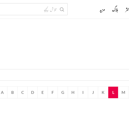
ثر
بلاگ
مزید
A
B
C
D
E
F
G
H
I
J
K
L
M