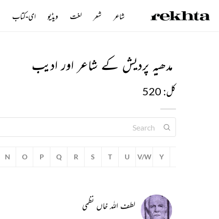
شاعر
شعر
لغت
ویڈیو
ای-کتاب
ن
مدھیہ پردیش کے شاعر اور ادیب
کل: 520
N
O
P
Q
R
S
T
U
V/W
Y
Z
لطف اللہ خاں نظمی