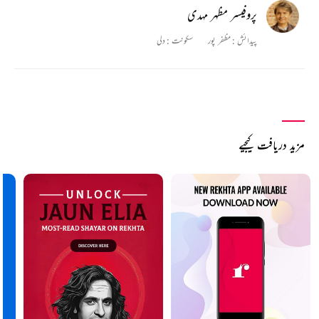
پروفیسر مظہر مہدی
پیدائش :
مظفر پور
سکونت :
دلی
مزید دریافت کیجیے