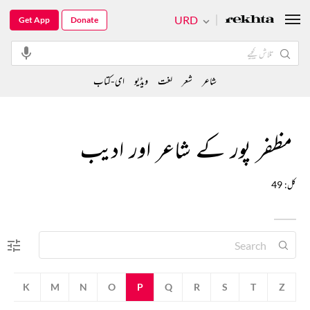
URD
Get App
Donate
شاعر
شعر
لغت
ویڈیو
ای-کتاب
مظفر پور کے شاعر اور ادیب
کل: 49
K
M
N
O
P
Q
R
S
T
Z