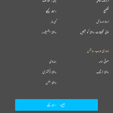
فرہنگ قافیہ
بانی : تعارف
تقطیع
رابطہ کیجیے
اردو وسائل
کیریئر
اپنی تخلیقات ریختہ کو بھیجیں
ریختہ ایکسپلورر
ہماری ویب سائٹس
صوفی نامہ
ہندوی
ریختہ لرننگ
ریختہ ڈکشنری
ریختہ بکس
رابطہ کیجیے