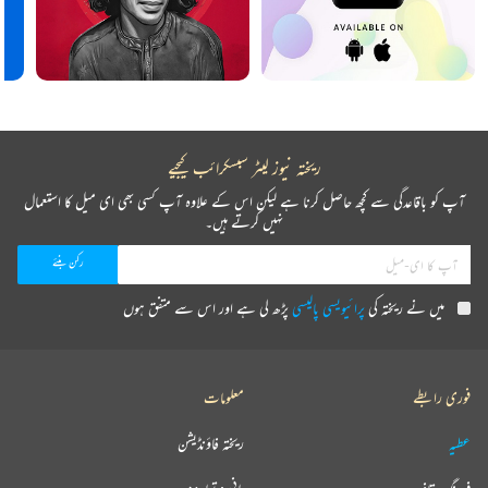
ریختہ نیوز لیٹر سبسکرائب کیجیے
آپ کو باقاعدگی سے کچھ حاصل کرنا ہے لیکن اس کے علاوہ آپ کسی بھی ای میل کا استعمال
نہیں کرتے ہیں۔
میں نے ریختہ کی
پرائیویسی پالیسی
پڑھ لی ہے اور اس سے متفق ہوں
فوری رابطے
معلومات
عطیہ
ریختہ فاؤنڈیشن