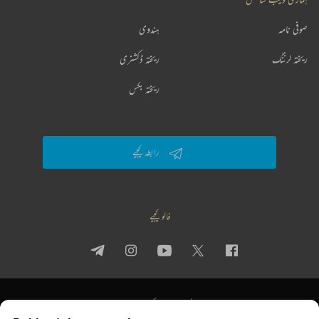
صوفی نامہ
ہندوی
ریختہ لرننگ
ریختہ ڈکشنری
ریختہ بکس
رابطہ کیجیے
فالو کیجیے
پرائیویسی پالیسی
استعمال کی شرائط
جملہ حقوق