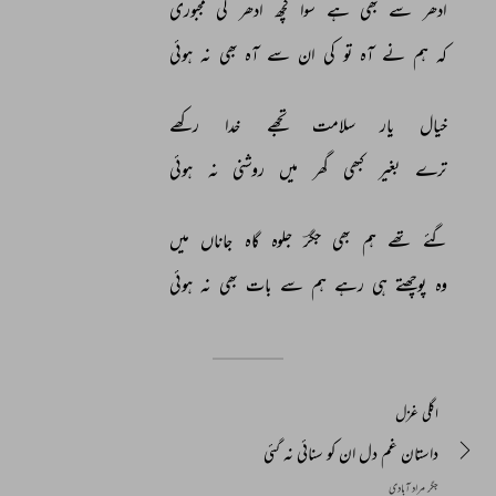
ادھر 
سے 
بھی 
ہے 
سوا 
کچھ 
ادھر 
کی 
مجبوری 
کہ 
ہم 
نے 
آہ 
تو 
کی 
ان 
سے 
آہ 
بھی 
نہ 
ہوئی 
خیال 
یار 
سلامت 
تجھے 
خدا 
رکھے 
ترے 
بغیر 
کبھی 
گھر 
میں 
روشنی 
نہ 
ہوئی 
گئے 
تھے 
ہم 
بھی 
جگرؔ 
جلوہ 
گاہ 
جاناں 
میں 
وہ 
پوچھتے 
ہی 
رہے 
ہم 
سے 
بات 
بھی 
نہ 
ہوئی 
اگلی غزل
داستان غم دل ان کو سنائی نہ گئی
جگر مراد آبادی