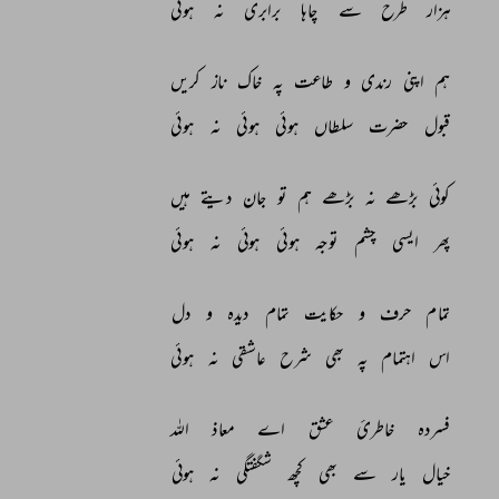
ہزار 
طرح 
سے 
چاہا 
برابری 
نہ 
ہوئی 
ہم 
اپنی 
رندی 
و 
طاعت 
پہ 
خاک 
ناز 
کریں 
قبول 
حضرت 
سلطاں 
ہوئی 
ہوئی 
نہ 
ہوئی 
کوئی 
بڑھے 
نہ 
بڑھے 
ہم 
تو 
جان 
دیتے 
ہیں 
پھر 
ایسی 
چشم 
توجہ 
ہوئی 
ہوئی 
نہ 
ہوئی 
تمام 
حرف 
و 
حکایت 
تمام 
دیدہ 
و 
دل 
اس 
اہتمام 
پہ 
بھی 
شرح 
عاشقی 
نہ 
ہوئی 
فسردہ 
خاطرئ 
عشق 
اے 
معاذ 
اللہ 
خیال 
یار 
سے 
بھی 
کچھ 
شگفتگی 
نہ 
ہوئی 