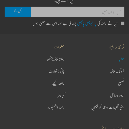
نہیں کرتے ہیں۔
میں نے ریختہ کی
پرائیویسی پالیسی
پڑھ لی ہے اور اس سے متفق ہوں
فوری رابطے
معلومات
عطیہ
ریختہ فاؤنڈیشن
فرہنگ قافیہ
بانی : تعارف
تقطیع
رابطہ کیجیے
اردو وسائل
کیریئر
اپنی تخلیقات ریختہ کو بھیجیں
ریختہ ایکسپلورر
ہماری ویب سائٹس