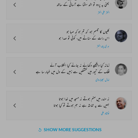
یعنی یہ پردہ تو اٹھ سکتا ہے آسانی کے ساتھ
اختر علی اختر
کلیوں کا تبسم ہو، کہ تم ہو کہ صبا ہو
اس رات کے سناٹے میں، کوئی تو صدا ہو
ہری چند اختر
زمانہ کیا دیکھیے دکھائے نہ جانے کیا انقلاب آئے
فلک کے تیور ہیں خشمگیں سے زمیں کے دل میں غبار سا ہے
نہال سیوہاروی
نہ مندر میں صنم ہوتے نہ مسجد میں خدا ہوتا
ہمیں سے یہ تماشہ ہے نہ ہم ہوتے تو کیا ہوتا
نوشاد علی
SHOW MORE SUGGESTIONS