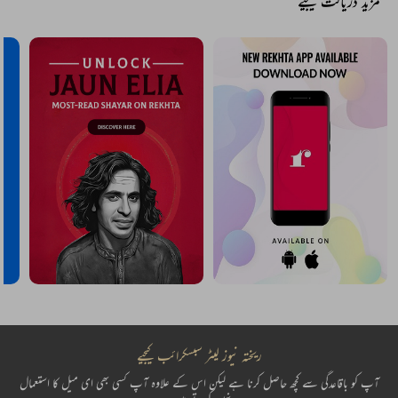
مزید دریافت کیجیے
ریختہ نیوز لیٹر سبسکرائب کیجیے
آپ کو باقاعدگی سے کچھ حاصل کرنا ہے لیکن اس کے علاوہ آپ کسی بھی ای میل کا استعمال