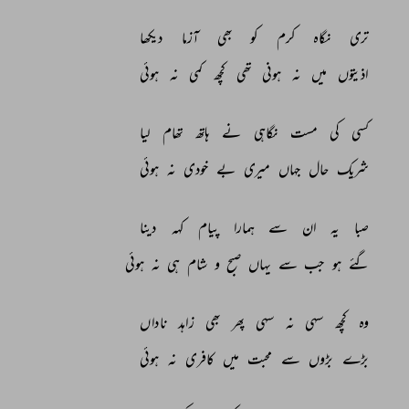
تری 
نگاہ 
کرم 
کو 
بھی 
آزما 
دیکھا 
اذیتوں 
میں 
نہ 
ہونی 
تھی 
کچھ 
کمی 
نہ 
ہوئی 
کسی 
کی 
مست 
نگاہی 
نے 
ہاتھ 
تھام 
لیا 
شریک 
حال 
جہاں 
میری 
بے 
خودی 
نہ 
ہوئی 
صبا 
یہ 
ان 
سے 
ہمارا 
پیام 
کہہ 
دینا 
گئے 
ہو 
جب 
سے 
یہاں 
صبح 
و 
شام 
ہی 
نہ 
ہوئی 
وہ 
کچھ 
سہی 
نہ 
سہی 
پھر 
بھی 
زاہد 
ناداں 
بڑے 
بڑوں 
سے 
محبت 
میں 
کافری 
نہ 
ہوئی 