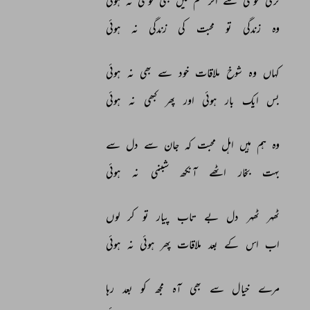
تری 
خوشی 
سے 
اگر 
غم 
میں 
بھی 
خوشی 
نہ 
ہوئی 
وہ 
زندگی 
تو 
محبت 
کی 
زندگی 
نہ 
ہوئی 
کہاں 
وہ 
شوخ 
ملاقات 
خود 
سے 
بھی 
نہ 
ہوئی 
بس 
ایک 
بار 
ہوئی 
اور 
پھر 
کبھی 
نہ 
ہوئی 
وہ 
ہم 
ہیں 
اہل 
محبت 
کہ 
جان 
سے 
دل 
سے 
بہت 
بخار 
اٹھے 
آنکھ 
شبنمی 
نہ 
ہوئی 
ٹھہر 
ٹھہر 
دل 
بے 
تاب 
پیار 
تو 
کر 
لوں 
اب 
اس 
کے 
بعد 
ملاقات 
پھر 
ہوئی 
نہ 
ہوئی 
مرے 
خیال 
سے 
بھی 
آہ 
مجھ 
کو 
بعد 
رہا 