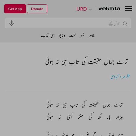
URD
Get App
Donate
شاعر
شعر
لغت
ویڈیو
ای-کتاب
ترے جمال حقیقت کی تاب ہی نہ ہوئی
جگر مراد آبادی
ترے 
جمال 
حقیقت 
کی 
تاب 
ہی 
نہ 
ہوئی 
ہزار 
بار 
نگہ 
کی 
مگر 
کبھی 
نہ 
ہوئی 