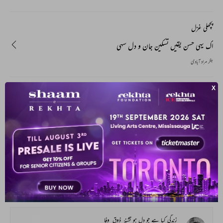
پچھلی غزل
اک یہی حسن یقیں تسکین جان و دل سہی
جگر مراد آبادی
آپ یہ بھی پڑھ سکتے ہیں
ہماری پسند
حسن_پری ہو ساتھ اور بے_موسم کی بارش ہو جائے
چھتری کون خریدے_گا پھر جتنی بارش ہو جائے
احمد عظیم
زندگی کیا ہے جو دل ہو تشنۂ_ذوق_وفا