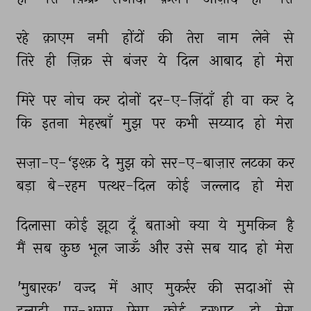
रहे 
क़ाएम 
नमी 
होंटों 
की 
तेरा 
नाम 
लेने 
से 
तिरे 
ही 
ज़िक्र 
से 
बंजर 
ये 
दिल 
आबाद 
हो 
मेरा 
मिरे 
पर 
नोच 
कर 
दोनों 
दर-ए-ज़िंदाँ 
ही 
वा 
कर 
दे 
कि 
इतना 
मेहरबाँ 
मुझ 
पर 
कभी 
सय्याद 
हो 
मेरा 
सज़ा-ए-‘इश्क़ 
दे 
मुझ 
को 
सर-ए-बाज़ार 
लटका 
कर 
बड़ा 
बे-रहम 
पत्थर-दिल 
कोई 
जल्लाद 
हो 
मेरा 
दिलासा 
कोई 
झूटा 
दूँ 
बताओ 
क्या 
ये 
मुमकिन 
है 
मैं 
सब 
कुछ 
भूल 
जाऊँ 
और 
उसे 
सब 
याद 
हो 
मेरा 
'मुबारक' 
वज्द 
में 
आए 
मुकर्रर 
की 
सदाओं 
से 
इलाही 
पुर-असर 
ऐसा 
कोई 
इरशाद 
हो 
मेरा 