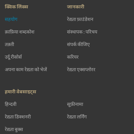
क्विक लिंक्स
जानकारी
सहयोग
रेख़्ता फ़ाउंडेशन
क़ाफ़िया शब्दकोश
संस्थापक : परिचय
तक़्ती
संपर्क कीजिए
उर्दू रीसोर्स
करियर
अपना काम रेख़्ता को भेजें
रेख़्ता एक्सप्लोरर
हमारी वेबसाइट्स
हिन्दवी
सूफ़ीनामा
रेख़्ता डिक्शनरी
रेख़्ता लर्निंग
रेख़्ता बुक्स