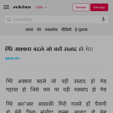
HIN
Donate
Get App
शायर
शेर
शब्दकोश
वीडियो
ई-पुस्तक
मिरे अफ़्कार बदले जो वही उस्ताद हो मेरा
मुबारक लोन
मिरे 
अफ़्कार 
बदले 
जो 
वही 
उस्ताद 
हो 
मेरा 
महारत 
हो 
जिसे 
फ़न 
पर 
वही 
नक़्क़ाद 
हो 
मेरा 
मिरे 
अश'आर 
आफ़ाक़ी 
मिरी 
ग़ज़लें 
हों 
पैग़ामी 
हो 
मेरी 
फ़िक्र 
संजीदा 
क़लम 
आज़ाद 
हो 
मेरा 