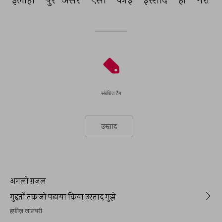
संबंधित टैग
उस्ताद
अगली ग़ज़ल
मुद्दतों तक जो पढ़ाया किया उस्ताद मुझे
हफ़ीज़ जालंधरी