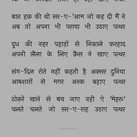
बात 
हक़ 
की 
थी 
सर-ए-'आम 
जो 
कह 
दी 
मैं 
ने 
अब 
तो 
अपना 
भी 
पराया 
भी 
उठाए 
पत्थर 
दूध 
की 
नहर 
पहाड़ों 
से 
निकाले 
फ़रहाद 
अपनी 
लैला 
के 
लिए 
क़ैस 
ने 
खाए 
पत्थर 
संग-दिल 
रोते 
नहीं 
कहती 
है 
अक्सर 
दुनिया 
आबशारों 
से 
मगर 
अश्क 
बहाए 
पत्थर 
ठोकरें 
खाने 
से 
बच 
जाए 
वही 
ऐ 
'मेहरू' 
चलते 
चलते 
जो 
सर-ए-राह 
उठाए 
पत्थर 