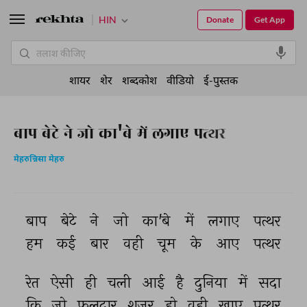
HIN
Donate
Get App
शायर
शेर
शब्दकोश
वीडियो
ई-पुस्तक
बाप बेटे ने जो का'बे में लगाए पत्थर
मेहरुन्निसा मेहरु
बाप 
बेटे 
ने 
जो 
का'बे 
में 
लगाए 
पत्थर 
हम 
कई 
बार 
वही 
चूम 
के 
आए 
पत्थर 
रेत 
ऐसी 
ही 
चली 
आई 
है 
दुनिया 
में 
सदा 
कि 
जो 
फलदार 
शजर 
हो 
वही 
खाए 
पत्थर 