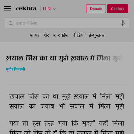
HIN
Donate
Get App
शायर
शेर
शब्दकोश
वीडियो
ई-पुस्तक
ख़याल जिस का था मुझे ख़याल में मिला मुझे
मुनीर नियाज़ी
ख़याल 
जिस 
का 
था 
मुझे 
ख़याल 
में 
मिला 
मुझे 
सवाल 
का 
जवाब 
भी 
सवाल 
में 
मिला 
मुझे 
गया 
तो 
इस 
तरह 
गया 
कि 
मुद्दतों 
नहीं 
मिला 
मिला 
जो 
फिर 
तो 
यूँ 
कि 
वो 
मलाल 
में 
मिला 
मुझे 