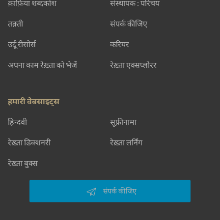
क़ाफ़िया शब्दकोश
संस्थापक : परिचय
तक़्ती
संपर्क कीजिए
उर्दू रीसोर्स
करियर
अपना काम रेख़्ता को भेजें
रेख़्ता एक्सप्लोरर
हमारी वेबसाइट्स
हिन्दवी
सूफ़ीनामा
रेख़्ता डिक्शनरी
रेख़्ता लर्निंग
रेख़्ता बुक्स
संपर्क कीजिए