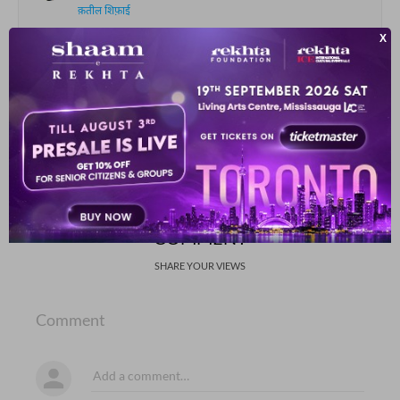
क़तील शिफ़ाई
हसरत-ए-इंतिज़ार-ए-यार न पूछ
हाए वो शिद्दत-ए-इंतिज़ार न पूछ
नून मीम राशिद
SHOW MORE SUGGESTIONS
COMMENT
SHARE YOUR VIEWS
Comment