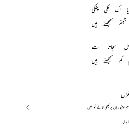
ا 
اک 
کلی 
چٹکی 
شبنم 
سمجھتے 
ہیں 
فل 
سجاتا 
ہے 
 
کم 
سمجھتے 
ہیں 
غزل
اپنی زباں پر کبھی لائے تو نہیں
 زیدی