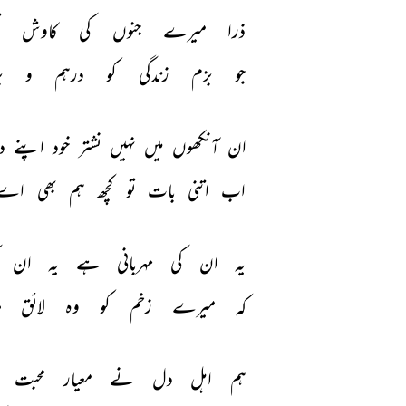
ذرا 
میرے 
جنوں 
کی 
کاوش 
ت
جو 
بزم 
زندگی 
کو 
درہم 
و 
ب
ان 
آنکھوں 
میں 
نہیں 
نشتر 
خود 
اپنے 
د
اب 
اتنی 
بات 
تو 
کچھ 
ہم 
بھی 
اے 
یہ 
ان 
کی 
مہربانی 
ہے 
یہ 
ان 
کہ 
میرے 
زخم 
کو 
وہ 
لائق 
م
ہم 
اہل 
دل 
نے 
معیار 
محبت 