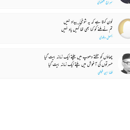
سراج لکھنوی
کون کہتا ہے کہ یہ شوخیٔ_بیداد نہیں
تم نے ملنے کو کہا بھی تھا کہیں یاد نہیں
بسمل دہلوی
چھاؤں کو تکتے دھوپ میں چلتے ایک زمانہ بیت گیا
حسرتوں کی آغوش میں پلتے ایک زمانہ بیت گیا
فضا ابن فیضی
زباں ملے تو ہزار باتیں کہا کریں ہم
صدا کا رشتہ ہی ٹوٹ جائے تو کیا کریں ہم
جمیل ملک
 MORE SUGGESTIONS