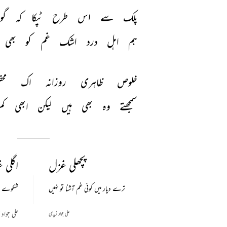
پلک 
سے 
اس 
طرح 
ٹپکا 
کہ 
گوی
ہم 
اہل 
درد 
اشک 
غم 
کو 
بھی 
خلوص 
ظاہری 
روزانہ 
اک 
مح
سمجھتے 
وہ 
بھی 
ہیں 
لیکن 
ابھی 
کم
پچھلی غزل
اگلی 
ترے دیار میں کوئی غم آشنا تو نہیں
شکوے ہم 
علی جواد
علی جواد زیدی