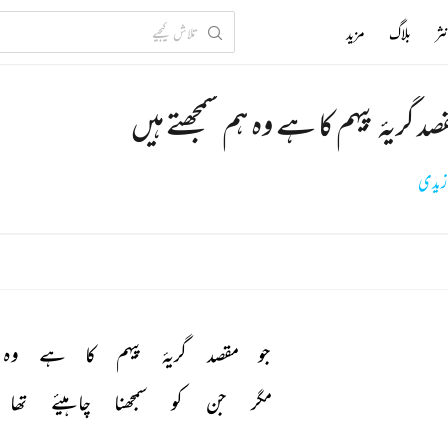
ثر
بلاگ
مزید
صد گریۂ پیہم کا ہے وہ ہم سمجھتے ہیں
 زیدی
جو 
مقصد 
گریۂ 
پیہم 
کا 
ہے 
وہ 
مگر 
جن 
کو 
سمجھنا 
چاہیئے 
تھا 