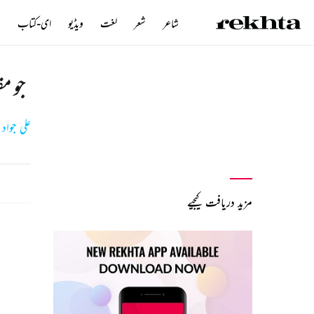
شاعر
شعر
لغت
ویڈیو
ای-کتاب
ن
جو مق
علی جواد
مزید دریافت کیجیے