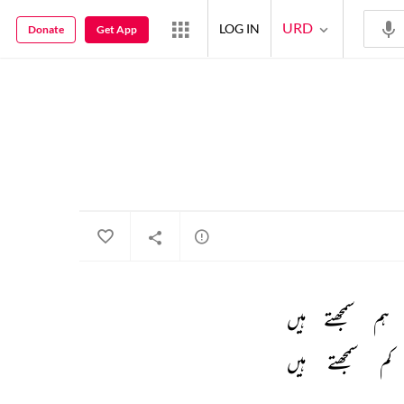
URD
LOG IN
Donate
Get App
ہم 
سمجھتے 
ہیں 
کم 
سمجھتے 
ہیں 