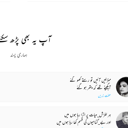
آپ یہ بھی پڑھ سکتے
ہماری پسند
منزلیں آئیں تو رستے کھو گئے
آبگینے تھے کہ پتھر ہو گئے
عفت زریں
ہر لغزش_حیات پر اترا رہا ہوں میں
اور بے_گناہیوں کی قسم کھا رہا ہوں میں