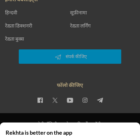
हिन्दवी
सूफ़ीनामा
रेख़्ता डिक्शनरी
रेख़्ता लर्निंग
रेख़्ता बुक्स
संपर्क कीजिए
फॉलो कीजिए
प्राइवेसी पॉलिसी
इस्तेमाल की शर्तें
कॉपीराइट
Rekhta is better on the app
© 2026 Rekhta™ Foundation. All rights reserved.