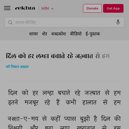
HIN
Donate
Get App
शायर
शेर
शब्दकोश
वीडियो
ई-पुस्तक
दिल को हर लम्हा बचाते रहे जज़्बात से हम
जाँ निसार अख़्तर
दिल 
को 
हर 
लम्हा 
बचाते 
रहे 
जज़्बात 
से 
हम 
इतने 
मजबूर 
रहे 
हैं 
कभी 
हालात 
से 
हम 
नश्शा-ए-मय 
से 
कहीं 
प्यास 
बुझी 
है 
दिल 
की 
तिश्नगी 
और 
बढ़ा 
लाए 
ख़राजात 
से 
हम 