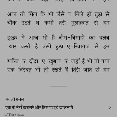
आज 
तो 
मिल 
के 
भी 
जैसे 
न 
मिले 
हों 
तुझ 
से 
चौंक 
उठते 
थे 
कभी 
तेरी 
मुलाक़ात 
से 
हम 
इश्क़ 
में 
आज 
भी 
है 
नीम-निगाही 
का 
चलन 
प्यार 
करते 
हैं 
उसी 
हुस्न-ए-रिवायात 
से 
हम 
मर्कज़-ए-दीदा-ए-ख़ुबान-ए-जहाँ 
हैं 
भी 
तो 
क्या 
एक 
निस्बत 
भी 
तो 
रखते 
हैं 
तिरी 
ज़ात 
से 
हम 
अगली ग़ज़ल
एक तो नैनाँ कजरारे और तिस पर डूबे काजल में
जाँ निसार अख़्तर