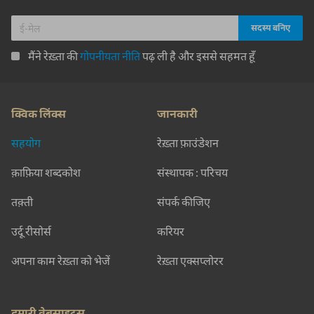
मैंने रेख़्ता की
गोपनीयता नीति
पढ़ ली है और इससे सहमत हूँ
क्विक लिंक्स
जानकारी
सहयोग
रेख़्ता फ़ाउंडेशन
क़ाफ़िया शब्दकोश
संस्थापक : परिचय
तक़्ती
संपर्क कीजिए
उर्दू रीसोर्स
करियर
अपना काम रेख़्ता को भेजें
रेख़्ता एक्सप्लोरर
हमारी वेबसाइट्स