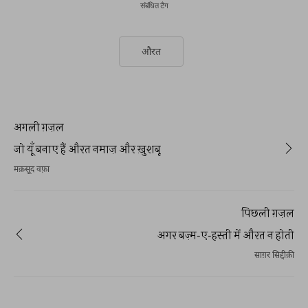
संबंधित टैग
औरत
अगली ग़ज़ल
जो यूँ बनाए हैं औरत नमाज़ और ख़ुशबू
मक़सूद वफ़ा
पिछली ग़ज़ल
अगर बज़्म-ए-हस्ती में औरत न होती
साग़र सिद्दीक़ी