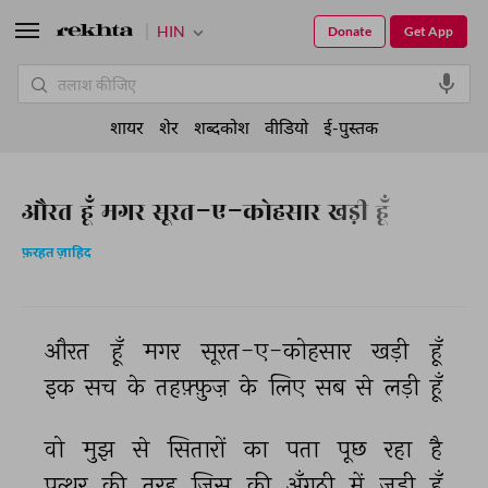
HIN
Donate
Get App
शायर
शेर
शब्दकोश
वीडियो
ई-पुस्तक
औरत हूँ मगर सूरत-ए-कोहसार खड़ी हूँ
फ़रहत ज़ाहिद
औरत 
हूँ 
मगर 
सूरत-ए-कोहसार 
खड़ी 
हूँ 
इक 
सच 
के 
तहफ़्फ़ुज़ 
के 
लिए 
सब 
से 
लड़ी 
हूँ 
वो 
मुझ 
से 
सितारों 
का 
पता 
पूछ 
रहा 
है 
पत्थर 
की 
तरह 
जिस 
की 
अँगूठी 
में 
जड़ी 
हूँ 