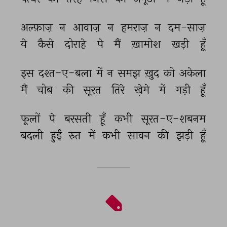
अल्फ़ाज़ 
न 
आवाज़ 
न 
हमराज़ 
न 
दम-साज़ 
ये 
कैसे 
दोराहे 
पे 
मैं 
ख़ामोश 
खड़ी 
हूँ 
इस 
दश्त-ए-बला 
में 
न 
समझ 
ख़ुद 
को 
अकेला 
मैं 
चोब 
की 
सूरत 
तिरे 
खे़मे 
में 
गड़ी 
हूँ 
फूलों 
पे 
बरसती 
हूँ 
कभी 
सूरत-ए-शबनम 
बदली 
हुई 
रुत 
में 
कभी 
सावन 
की 
झड़ी 
हूँ 