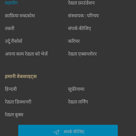
सहयोग
रेख़्ता फ़ाउंडेशन
क़ाफ़िया शब्दकोश
संस्थापक : परिचय
तक़्ती
संपर्क कीजिए
उर्दू रीसोर्स
करियर
अपना काम रेख़्ता को भेजें
रेख़्ता एक्सप्लोरर
हमारी वेबसाइट्स
हिन्दवी
सूफ़ीनामा
रेख़्ता डिक्शनरी
रेख़्ता लर्निंग
रेख़्ता बुक्स
संपर्क कीजिए